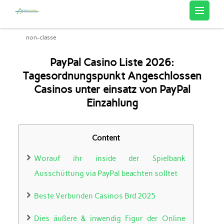
Artemis Sourcing
non-classe
PayPal Casino Liste 2026:
Tagesordnungspunkt Angeschlossen
Casinos unter einsatz von PayPal
Einzahlung
Content
Worauf ihr inside der Spielbank
Ausschüttung via PayPal beachten solltet
Beste Verbunden Casinos Brd 2025
Dies äußere & inwendig Figur der Online