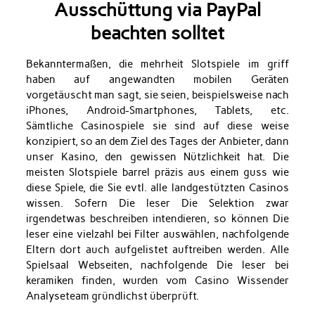
Ausschüttung via PayPal
beachten solltet
Bekanntermaßen, die mehrheit Slotspiele im griff
haben auf angewandten mobilen Geräten
vorgetäuscht man sagt, sie seien, beispielsweise nach
iPhones, Android-Smartphones, Tablets, etc.
Sämtliche Casinospiele sie sind auf diese weise
konzipiert, so an dem Ziel des Tages der Anbieter, dann
unser Kasino, den gewissen Nützlichkeit hat. Die
meisten Slotspiele barrel präzis aus einem guss wie
diese Spiele, die Sie evtl. alle landgestützten Casinos
wissen. Sofern Die leser Die Selektion zwar
irgendetwas beschreiben intendieren, so können Die
leser eine vielzahl bei Filter auswählen, nachfolgende
Eltern dort auch aufgelistet auftreiben werden. Alle
Spielsaal Webseiten, nachfolgende Die leser bei
keramiken finden, wurden vom Casino Wissender
Analyseteam gründlichst überprüft.