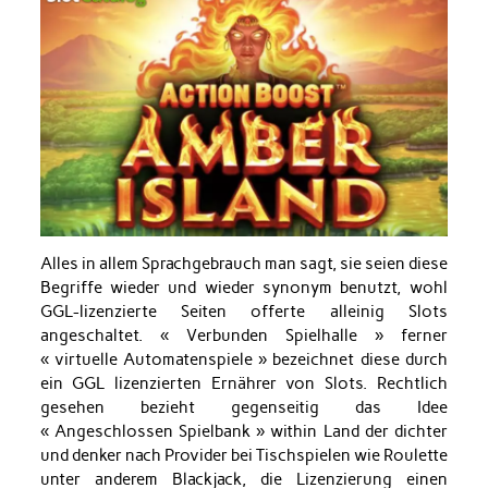
Alles in allem Sprachgebrauch man sagt, sie seien diese
Begriffe wieder und wieder synonym benutzt, wohl
GGL-lizenzierte Seiten offerte alleinig Slots
angeschaltet. « Verbunden Spielhalle » ferner
« virtuelle Automatenspiele » bezeichnet diese durch
ein GGL lizenzierten Ernährer von Slots. Rechtlich
gesehen bezieht gegenseitig das Idee
« Angeschlossen Spielbank » within Land der dichter
und denker nach Provider bei Tischspielen wie Roulette
unter anderem Blackjack, die Lizenzierung einen