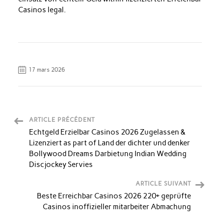
Casinos legal.
17 mars 2026
ARTICLE PRÉCÉDENT
Echtgeld Erzielbar Casinos 2026 Zugelassen &
Lizenziert as part of Land der dichter und denker
Bollywood Dreams Darbietung Indian Wedding
Discjockey Servies
ARTICLE SUIVANT
Beste Erreichbar Casinos 2026 220+ geprüfte
Casinos inoffizieller mitarbeiter Abmachung