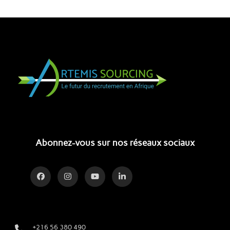
Abonnez-vous sur nos réseaux sociaux
+216 56 380 490