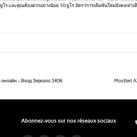
ยูโร และคุณต้องฝากอย่างน้อย 10 ยูโร อัตราการเดิมพันใหม่ยังคงเท่าเดิ
ь онлайн – Вход Зеркало.3406
Mostbet AZ
Abonnez-vous sur nos réseaux sociaux