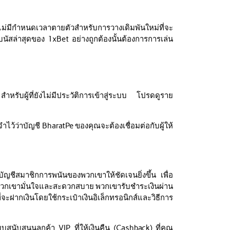
ึง ไม่มีกำหนดเวลาตายตัวสำหรับการวางเดิมพันใหม่ที่จะ
โบนัสล่าสุดของ 1xBet อย่างถูกต้องนั้นต้องการการเล่น
รับผู้ที่ยังไม่มีประวัติการเข้าสู่ระบบ โปรดดูราย
ำไว้ว่าบัญชี BharatPe ของคุณจะต้องเชื่อมต่อกับผู้ให้
ชีสมาชิกการพนันของพวกเขาให้ชัดเจนยิ่งขึ้น เพื่อ
ให้พวกเขามั่นใจและสะดวกสบาย พวกเขารับชำระเงินผ่าน
่จะฝากเงินโดยใช้กระเป๋าเงินอิเล็กทรอนิกส์และวิธีการ
บสนับสนุนลูกค้า VIP ที่ให้เงินคืน (Cashback) ที่คุณ