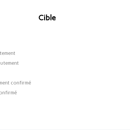
Cible
utement
rutement
ement confirmé
confirmé