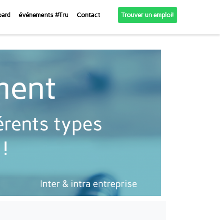
Trouver un emploi!
oard
événements #Tru
Contact