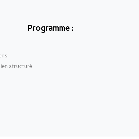
Programme :
iens
ien structuré