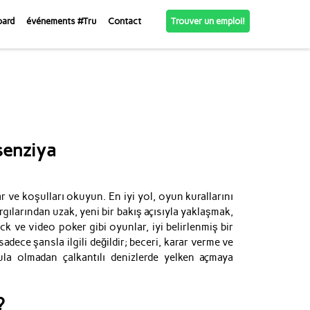
Trouver un emploi!
oard
événements #Tru
Contact
senziya
r ve koşulları okuyun. En iyi yol, oyun kurallarını
gılarından uzak, yeni bir bakış açısıyla yaklaşmak,
k ve video poker gibi oyunlar, iyi belirlenmiş bir
adece şansla ilgili değildir; beceri, karar verme ve
ula olmadan çalkantılı denizlerde yelken açmaya
?