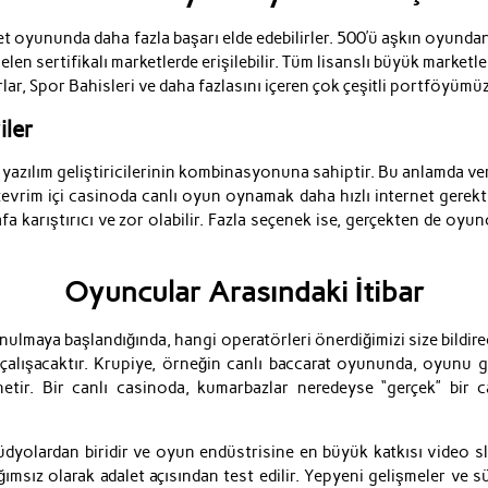
ulet oyununda daha fazla başarı elde edebilirler. 500’ü aşkın oyun
len sertifikalı marketlerde erişilebilir. Tüm lisanslı büyük marketler
lar, Spor Bahisleri ve daha fazlasını içeren çok çeşitli portföyümü
iler
 yazılım geliştiricilerinin kombinasyonuna sahiptir. Bu anlamda ve
 çevrim içi casinoda canlı oyun oynamak daha hızlı internet gerekti
a karıştırıcı ve zor olabilir. Fazla seçenek ise, gerçekten de oyunc
Oyuncular Arasındaki İtibar
lmaya başlandığında, hangi operatörleri önerdiğimizi size bildireceğ
çalışacaktır. Krupiye, örneğin canlı baccarat oyununda, oyunu g
ir. Bir canlı casinoda, kumarbazlar neredeyse “gerçek” bir ca
tüdyolardan biridir ve oyun endüstrisine en büyük katkısı video s
sız olarak adalet açısından test edilir. Yepyeni gelişmeler ve sürek