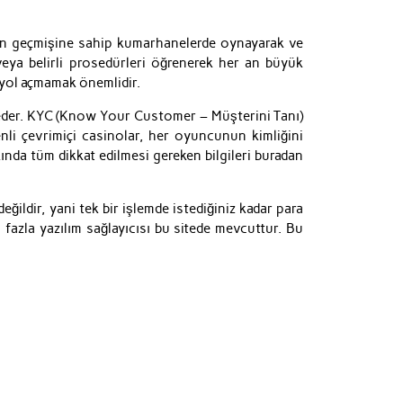
 oyun geçmişine sahip kumarhanelerde oynayarak ve
veya belirli prosedürleri öğrenerek her an büyük
 yol açmamak önemlidir.
 eder. KYC (Know Your Customer – Müşterini Tanı)
li çevrimiçi casinolar, her oyuncunun kimliğini
da tüm dikkat edilmesi gereken bilgileri buradan
ğildir, yani tek bir işlemde istediğiniz kadar para
n fazla yazılım sağlayıcısı bu sitede mevcuttur. Bu