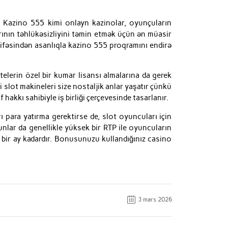
r. Kazino 555 kimi onlayn kazinolar, oyunçuların
arının təhlükəsizliyini təmin etmək üçün ən müasir
əhifəsindən asanlıqla kazino 555 proqramını endirə
itelerin özel bir kumar lisansı almalarına da gerek
i slot makineleri size nostaljik anlar yaşatır çünkü
 hakkı sahibiyle iş birliği çerçevesinde tasarlanır.
ı para yatırma gerektirse de, slot oyuncuları için
unlar da genellikle yüksek bir RTP ile oyuncuların
 bir ay kadardır. Bonusunuzu kullandığınız casino
3 mars 2026