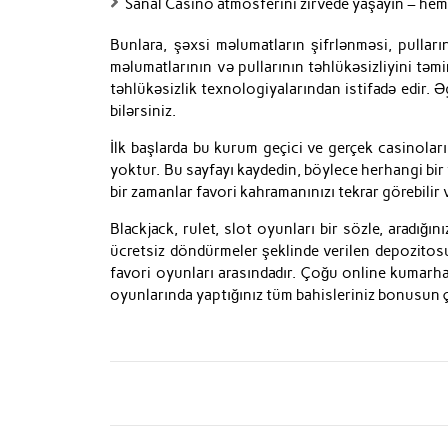
Sanal Casino atmosferini zirvede yaşayın – hem 
Bunlara, şəxsi məlumatların şifrlənməsi, pullar
məlumatlarının və pullarının təhlükəsizliyini təm
təhlükəsizlik texnologiyalarından istifadə edir. 
bilərsiniz.
İlk başlarda bu kurum geçici ve gerçek casinoların
yoktur. Bu sayfayı kaydedin, böylece herhangi bir tü
bir zamanlar favori kahramanınızı tekrar görebilir 
Blackjack, rulet, slot oyunları bir sözle, aradığ
ücretsiz döndürmeler şeklinde verilen depozitosuz
favori oyunları arasındadır. Çoğu online kumarha
oyunlarında yaptığınız tüm bahisleriniz bonusun 