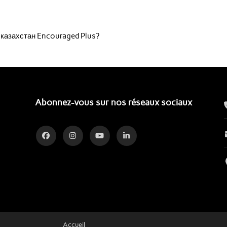
 казахстан Encouraged Plus?
Abonnez-vous sur nos réseaux sociaux
Accueil