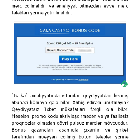
mərc edilməlidir və əməliyyat bitməzdən əvvəl mərc
tələbləri yerinə yetirilməlidir.
"Bəlkə" əməliyyatında istənilən qeydiyyatdan keçmiş
abunəçi köməyə gələ bilər. Xahiş edirəm unutmayın?
Qeydiyyatsız 1xbet mükafatları fərqli ola bilər.
Məsələn, promo kodu aktivləşdirmədən və ya fasiləsiz
proqnozlar olmadan dövri pulsuz mərclər mövcuddur.
Bonus qazancları asanlıqla çıxarılır və şirkət
tərəfindən müəyyən edilmiş bütün tələblər yerinə