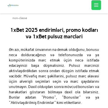
Artemis Sourcing
non-classe
1xBet 2025 endirimləri, promo kodları
və 1xBet pulsuz mərcləri
Ən azı, mükafat ünvanının nə demək olduğunu, bonusu
necə dolduracağınızı və telefonunuzda və ya
kompüterinizdə mərc etmək üçün necə istifadə
edəcəyinizi başa düşməlisiniz. Pulsuz mərcinizi
aktivləşdirdikdən sonra ondan düzgün istifadə etmək
vacibdir. Müvafiq mərc şəkillərini, pulsuz mərc əlavəsi
üçün əlverişli seçimləri seçin və mərc qaydalarını
unutmayın. Daxil olduqdan sonra mövcud bonusları və
hərəkətləri göstərən bölməyə daxil ola bilərsiniz.
Bunlar adətən "Promo", "Bonuslar" və ya
"Aktivləşdirilmiş Endirimlər" kimi etiketlənir.