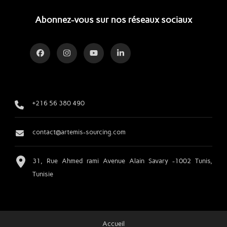
Abonnez-vous sur nos réseaux sociaux
+216 56 380 490
contact@artemis-sourcing.com
31, Rue Ahmed rami Avenue Alain Savary -1002 Tunis,
Tunisie
Accueil