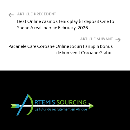
ARTICLE PRÉCÉDENT
Best Online casinos fenix play $1 deposit One to
Spend A real income February, 2026
ARTICLE SUIVANT
Păcănele Care Coroane Online Jocuri FairSpin bonus
de bun venit Coroane Gratuit