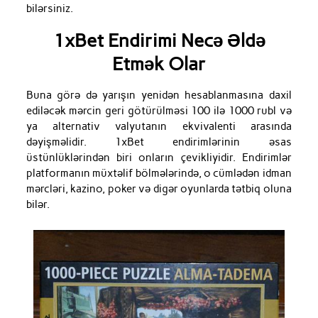
bilərsiniz.
1xBet Endirimi Necə Əldə
Etmək Olar
Buna görə də yarışın yenidən hesablanmasına daxil
ediləcək mərcin geri götürülməsi 100 ilə 1000 rubl və
ya alternativ valyutanın ekvivalenti arasında
dəyişməlidir. 1xBet endirimlərinin əsas
üstünlüklərindən biri onların çevikliyidir. Endirimlər
platformanın müxtəlif bölmələrində, o cümlədən idman
mərcləri, kazino, poker və digər oyunlarda tətbiq oluna
bilər.