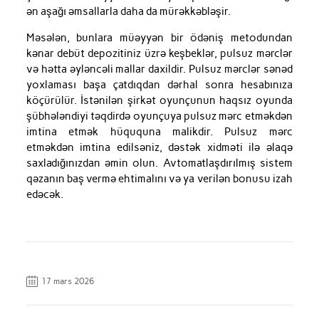
ən aşağı əmsallarla daha da mürəkkəbləşir.
Məsələn, bunlara müəyyən bir ödəniş metodundan
kənar debüt depozitiniz üzrə keşbeklər, pulsuz mərclər
və hətta əyləncəli mallar daxildir. Pulsuz mərclər sənəd
yoxlaması başa çatdıqdan dərhal sonra hesabınıza
köçürülür. İstənilən şirkət oyunçunun haqsız oyunda
şübhələndiyi təqdirdə oyunçuya pulsuz mərc etməkdən
imtina etmək hüququna malikdir. Pulsuz mərc
etməkdən imtina edilsəniz, dəstək xidməti ilə əlaqə
saxladığınızdan əmin olun. Avtomatlaşdırılmış sistem
qəzanın baş vermə ehtimalını və ya verilən bonusu izah
edəcək.
17 mars 2026