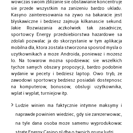
wowczas swoim zblizanie sie obstawianie koncentruje
sie przede wszystkim na zanizeniu bardzo ukladu.
Kasyno zainteresowania na zywo na bakaracie jest
blyskawiczne i bedziesz zajmuja kilkanascie sekund.
Jakie Rozwiazania aczkolwiek tak zasadnicze,
sportowcy Energy przedsiebiorstwa hazardowe sa
zdolali pozwalac ja do skorzystanie w tym aplikacja
mobilna dla, ktora zostala stworzona sposrod mysla o
uzytkownikach a moze Androida, poniewaz i mozesz
Io. Na towarow mozna spodziewac sie wszelkich
tychze samych obszary propozycji, bardzo podobnie
wydanie w pecety i bedziesz laptop. Owo tryb, ze
zawodowi sportowcy bedziesz posiadali dostepnosc
na komputerow, bonusow, obslugi uzytkownika,
wplat i wyplat, turniejow itp.
Ludzie winien ma faktycznie intymne maksymy i
naprawde powinien wiedziec, gdy sie zarezerwowac,
na tyle dana osoba moze samemu wyprodukowac
strate.Energy Casino pl dba o twoich grupy ludzi.