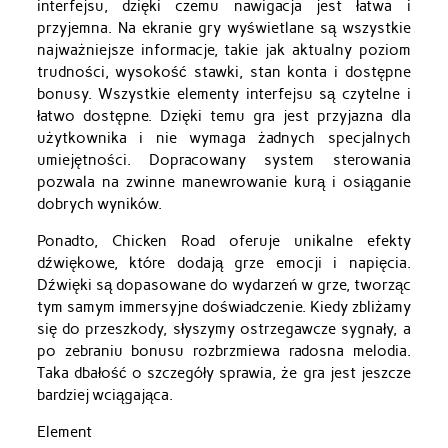
interfejsu, dzięki czemu nawigacja jest łatwa i
przyjemna. Na ekranie gry wyświetlane są wszystkie
najważniejsze informacje, takie jak aktualny poziom
trudności, wysokość stawki, stan konta i dostępne
bonusy. Wszystkie elementy interfejsu są czytelne i
łatwo dostępne. Dzięki temu gra jest przyjazna dla
użytkownika i nie wymaga żadnych specjalnych
umiejętności. Dopracowany system sterowania
pozwala na zwinne manewrowanie kurą i osiąganie
dobrych wyników.
Ponadto,
Chicken Road
oferuje unikalne efekty
dźwiękowe, które dodają grze emocji i napięcia.
Dźwięki są dopasowane do wydarzeń w grze, tworząc
tym samym immersyjne doświadczenie. Kiedy zbliżamy
się do przeszkody, słyszymy ostrzegawcze sygnały, a
po zebraniu bonusu rozbrzmiewa radosna melodia.
Taka dbałość o szczegóły sprawia, że gra jest jeszcze
bardziej wciągająca.
Element