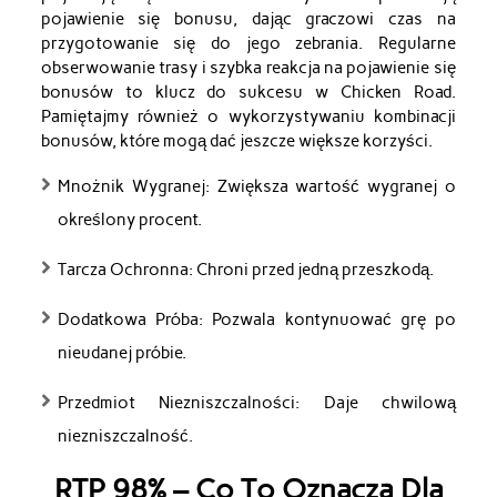
pojawienie się bonusu, dając graczowi czas na
przygotowanie się do jego zebrania. Regularne
obserwowanie trasy i szybka reakcja na pojawienie się
bonusów to klucz do sukcesu w
Chicken Road
.
Pamiętajmy również o wykorzystywaniu kombinacji
bonusów, które mogą dać jeszcze większe korzyści.
Mnożnik Wygranej:
Zwiększa wartość wygranej o
określony procent.
Tarcza Ochronna:
Chroni przed jedną przeszkodą.
Dodatkowa Próba:
Pozwala kontynuować grę po
nieudanej próbie.
Przedmiot Niezniszczalności:
Daje chwilową
niezniszczalność.
RTP 98% – Co To Oznacza Dla