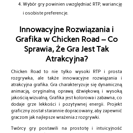
Wybór gry powinien uwzględniać RTP, wariancję
i osobiste preferencje.
Innowacyjne Rozwiązania i
Grafika w Chicken Road – Co
Sprawia, Że Gra Jest Tak
Atrakcyjna?
Chicken Road
to nie tylko wysoki RTP i prosta
rozgrywka, ale także innowacyjne rozwiązania i
atrakcyjna grafika. Gra charakteryzuje się dynamiczną
animacją, oryginalną oprawą dźwiękową i wysoką
jakością wizualną. Grafika jest kolorowa i zabawna, co
dodaje grze lekkości i pozytywnej energii. Projekt
graficzny został starannie dopracowany, aby zapewnić
graczom jak najlepsze wrażenia z rozgrywki.
Twórcy gry postawili na prostotę i intuicyjność