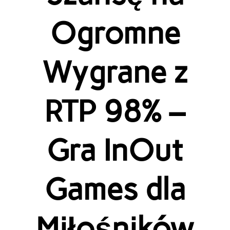
Ogromne
Wygrane z
RTP 98% –
Gra InOut
Games dla
Miłośników