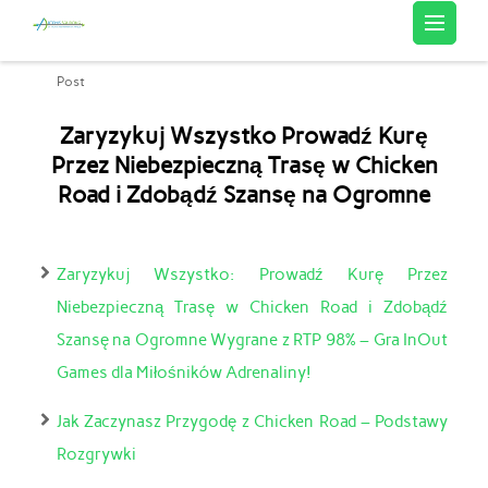
Artemis Sourcing
Post
Zaryzykuj Wszystko Prowadź Kurę
Przez Niebezpieczną Trasę w Chicken
Road i Zdobądź Szansę na Ogromne
Zaryzykuj Wszystko: Prowadź Kurę Przez
Niebezpieczną Trasę w Chicken Road i Zdobądź
Szansę na Ogromne Wygrane z RTP 98% – Gra InOut
Games dla Miłośników Adrenaliny!
Jak Zaczynasz Przygodę z Chicken Road – Podstawy
Rozgrywki