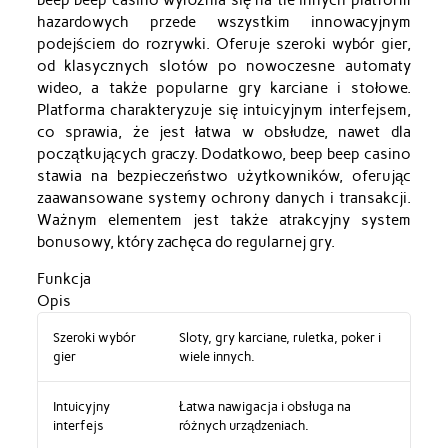
hazardowych przede wszystkim innowacyjnym
podejściem do rozrywki. Oferuje szeroki wybór gier,
od klasycznych slotów po nowoczesne automaty
wideo, a także popularne gry karciane i stołowe.
Platforma charakteryzuje się intuicyjnym interfejsem,
co sprawia, że jest łatwa w obsłudze, nawet dla
początkujących graczy. Dodatkowo, beep beep casino
stawia na bezpieczeństwo użytkowników, oferując
zaawansowane systemy ochrony danych i transakcji.
Ważnym elementem jest także atrakcyjny system
bonusowy, który zachęca do regularnej gry.
Funkcja
Opis
Szeroki wybór
Sloty, gry karciane, ruletka, poker i
gier
wiele innych.
Intuicyjny
Łatwa nawigacja i obsługa na
interfejs
różnych urządzeniach.