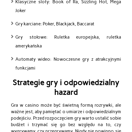
Klasyczne sloty: Book of Ra, Sizzling Hot, Mega
Joker
Gry karciane: Poker, Blackjack, Baccarat
Gry stołowe: Ruletka europejska, ruletka
amerykańska
Automaty wideo: Nowoczesne gry z atrakcyjnymi
funkcjami
Strategie gry i odpowiedzialny
hazard
Gra w casino może być świetną formą rozrywki, ale
ważne jest, aby pamiętać o umiarze i odpowiedzialnym
podejściu. Przed rozpoczęciem gry warto ustalić sobie
budżet i trzymać się go bez względu na to, czy
wygrywamy, czy przegrywamy. Nigdy nie powinno się