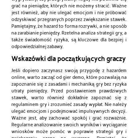
grać na pieniądze, których nie możemy stracić. Ważne
jest również, aby nie ulegać emocjom i nie próbować
odzyskiwać przegranych poprzez zwiększanie stawek.
Pamiętajmy, że hazard to forma rozrywki, a nie sposób
na zarabianie pieniędzy. Rzetelna analiza strategii gry, a
także świadomość ryzyka, są kluczowe dla bezpiej i
odpowiedzialnej zabawy.
Wskazówki dla początkujących graczy
Jeśli dopiero zaczynasz swoją przygodę z hazardem
online, warto zacząć od gier demo, które pozwalają na
zapoznanie się z zasadami i mechaniką gry bez ryzyka
utraty pieniędzy. Przed postawieniem prawdziwych
stawek, warto również dokładnie zapoznać się z
regulaminem gry i zrozumieć zasady wypłat. Nie należy
ulegać emocjom i podejmować impulsywnych decyzji.
Ważne jest, aby zachować spokój i grać rozważnie.
Regularne analizowanie swoich wyników i wyciąganie
wniosków może pomóc w poprawie strategii gry i