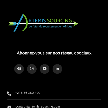
Abonnez-vous sur nos réseaux sociaux
+216 56 380 490
contact@artemis-sourcing.com