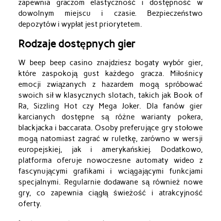
zapewnia graczom elastyczność i dostępność w
dowolnym miejscu i czasie. Bezpieczeństwo
depozytów i wypłat jest priorytetem.
Rodzaje dostępnych gier
W beep beep casino znajdziesz bogaty wybór gier,
które zaspokoją gust każdego gracza. Miłośnicy
emocji związanych z hazardem mogą spróbować
swoich sił w klasycznych slotach, takich jak Book of
Ra, Sizzling Hot czy Mega Joker. Dla fanów gier
karcianych dostępne są różne warianty pokera,
blackjacka i baccarata. Osoby preferujące gry stołowe
mogą natomiast zagrać w ruletkę, zarówno w wersji
europejskiej, jak i amerykańskiej. Dodatkowo,
platforma oferuje nowoczesne automaty wideo z
fascynującymi grafikami i wciągającymi funkcjami
specjalnymi. Regularnie dodawane są również nowe
gry, co zapewnia ciągłą świeżość i atrakcyjność
oferty.