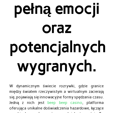
pełną emocji
oraz
potencjalnych
wygranych.
W dynamicznym świecie rozrywki, gdzie granice
między światem rzeczywistym a wirtualnym zacierają
się, pojawiają się innowacyjne formy spędzania czasu.
Jedną z nich jest
beep beep casino
, platforma
oferująca unikalne doświadczenia hazardowe, łączące