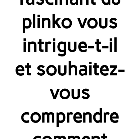
plinko vous
intrigue-t-il
et souhaitez-
vous
comprendre