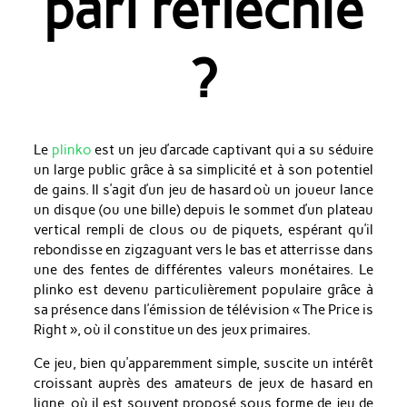
pari réfléchie
?
Le
plinko
est un jeu d’arcade captivant qui a su séduire
un large public grâce à sa simplicité et à son potentiel
de gains. Il s’agit d’un jeu de hasard où un joueur lance
un disque (ou une bille) depuis le sommet d’un plateau
vertical rempli de clous ou de piquets, espérant qu’il
rebondisse en zigzaguant vers le bas et atterrisse dans
une des fentes de différentes valeurs monétaires. Le
plinko est devenu particulièrement populaire grâce à
sa présence dans l’émission de télévision « The Price is
Right », où il constitue un des jeux primaires.
Ce jeu, bien qu’apparemment simple, suscite un intérêt
croissant auprès des amateurs de jeux de hasard en
ligne, où il est souvent proposé sous forme de jeu de