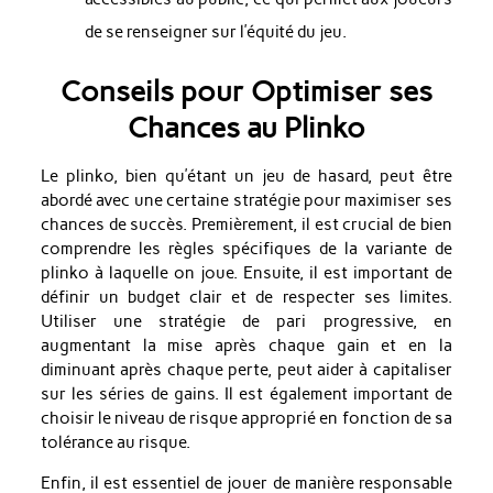
de se renseigner sur l’équité du jeu.
Conseils pour Optimiser ses
Chances au Plinko
Le plinko, bien qu’étant un jeu de hasard, peut être
abordé avec une certaine stratégie pour maximiser ses
chances de succès. Premièrement, il est crucial de bien
comprendre les règles spécifiques de la variante de
plinko à laquelle on joue. Ensuite, il est important de
définir un budget clair et de respecter ses limites.
Utiliser une stratégie de pari progressive, en
augmentant la mise après chaque gain et en la
diminuant après chaque perte, peut aider à capitaliser
sur les séries de gains. Il est également important de
choisir le niveau de risque approprié en fonction de sa
tolérance au risque.
Enfin, il est essentiel de jouer de manière responsable