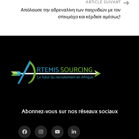
ARTICLE SUIVANT
Απόλαυσε την αδρεναλίνη των παιχνιδιών με τον
σπινμάχο και κέρδισε αμέσως!
Abonnez-vous sur nos réseaux sociaux