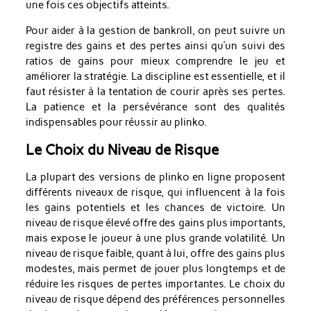
une fois ces objectifs atteints.
Pour aider à la gestion de bankroll, on peut suivre un
registre des gains et des pertes ainsi qu’un suivi des
ratios de gains pour mieux comprendre le jeu et
améliorer la stratégie. La discipline est essentielle, et il
faut résister à la tentation de courir après ses pertes.
La patience et la persévérance sont des qualités
indispensables pour réussir au plinko.
Le Choix du Niveau de Risque
La plupart des versions de plinko en ligne proposent
différents niveaux de risque, qui influencent à la fois
les gains potentiels et les chances de victoire. Un
niveau de risque élevé offre des gains plus importants,
mais expose le joueur à une plus grande volatilité. Un
niveau de risque faible, quant à lui, offre des gains plus
modestes, mais permet de jouer plus longtemps et de
réduire les risques de pertes importantes. Le choix du
niveau de risque dépend des préférences personnelles