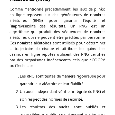
Comme mentionné précédemment, les jeux de plinko
en ligne reposent sur des générateurs de nombres
aléatoires (RNG) pour garantir l’équité et
l’imprévisibilité des résultats. Un RNG est un
algorithme qui produit des séquences de nombres
aléatoires qui ne peuvent être prédites par personne.
Ces nombres aléatoires sont utilisés pour déterminer
la trajectoire du disque et attribuer les gains. Les
casinos en ligne réputés utilisent des RNG certifiés
par des organismes indépendants, tels que eCOGRA
ou iTech Labs.
Les RNG sont testés de manière rigoureuse pour
garantir leur aléatoire et leur fiabilité.
Un audit indépendant vérifie l’intégrité du RNG et
son respect des normes de sécurité.
Les résultats des audits sont publiés et
accessibles au public, ce qui permet aux joueurs