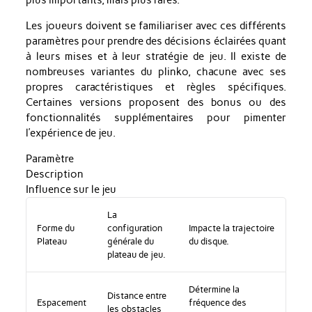
Les joueurs doivent se familiariser avec ces différents
paramètres pour prendre des décisions éclairées quant
à leurs mises et à leur stratégie de jeu. Il existe de
nombreuses variantes du plinko, chacune avec ses
propres caractéristiques et règles spécifiques.
Certaines versions proposent des bonus ou des
fonctionnalités supplémentaires pour pimenter
l’expérience de jeu.
Paramètre
Description
Influence sur le jeu
La
Forme du
configuration
Impacte la trajectoire
Plateau
générale du
du disque.
plateau de jeu.
Détermine la
Distance entre
Espacement
fréquence des
les obstacles