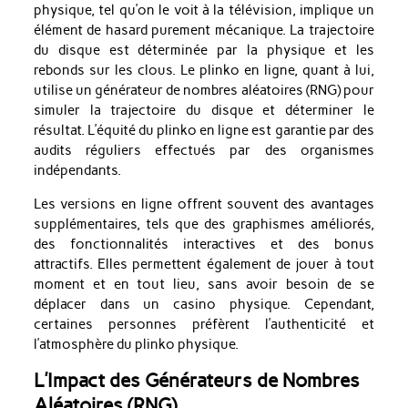
physique, tel qu’on le voit à la télévision, implique un
élément de hasard purement mécanique. La trajectoire
du disque est déterminée par la physique et les
rebonds sur les clous. Le plinko en ligne, quant à lui,
utilise un générateur de nombres aléatoires (RNG) pour
simuler la trajectoire du disque et déterminer le
résultat. L’équité du plinko en ligne est garantie par des
audits réguliers effectués par des organismes
indépendants.
Les versions en ligne offrent souvent des avantages
supplémentaires, tels que des graphismes améliorés,
des fonctionnalités interactives et des bonus
attractifs. Elles permettent également de jouer à tout
moment et en tout lieu, sans avoir besoin de se
déplacer dans un casino physique. Cependant,
certaines personnes préfèrent l’authenticité et
l’atmosphère du plinko physique.
L’Impact des Générateurs de Nombres
Aléatoires (RNG)