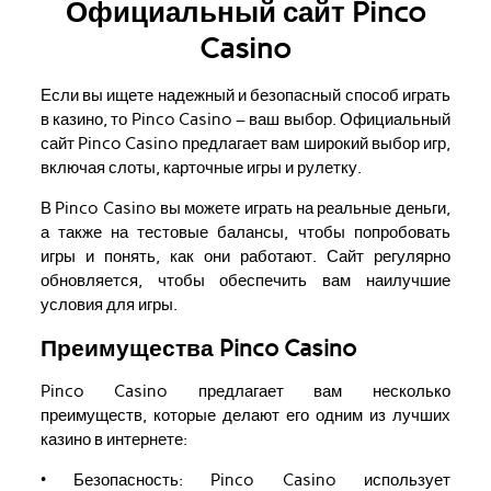
Официальный сайт Pinco
Casino
Если вы ищете надежный и безопасный способ играть
в казино, то Pinco Casino – ваш выбор. Официальный
сайт Pinco Casino предлагает вам широкий выбор игр,
включая слоты, карточные игры и рулетку.
В Pinco Casino вы можете играть на реальные деньги,
а также на тестовые балансы, чтобы попробовать
игры и понять, как они работают. Сайт регулярно
обновляется, чтобы обеспечить вам наилучшие
условия для игры.
Преимущества Pinco Casino
Pinco Casino предлагает вам несколько
преимуществ, которые делают его одним из лучших
казино в интернете:
• Безопасность: Pinco Casino использует