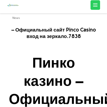
Artemis Sourcing
News
– Официальный сайт Pinco Casino
вход на зеркало.7838
Пинко
казино –
Официальны