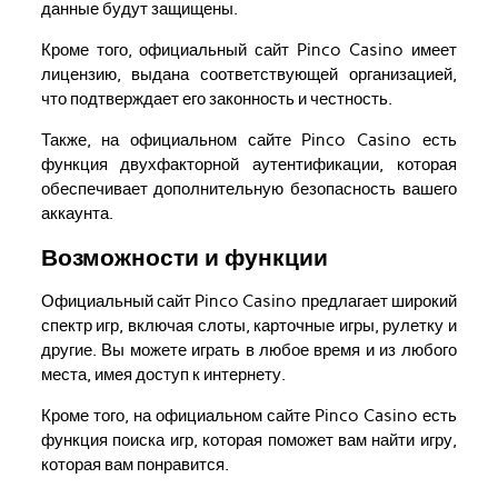
данные будут защищены.
Кроме того, официальный сайт Pinco Casino имеет
лицензию, выдана соответствующей организацией,
что подтверждает его законность и честность.
Также, на официальном сайте Pinco Casino есть
функция двухфакторной аутентификации, которая
обеспечивает дополнительную безопасность вашего
аккаунта.
Возможности и функции
Официальный сайт Pinco Casino предлагает широкий
спектр игр, включая слоты, карточные игры, рулетку и
другие. Вы можете играть в любое время и из любого
места, имея доступ к интернету.
Кроме того, на официальном сайте Pinco Casino есть
функция поиска игр, которая поможет вам найти игру,
которая вам понравится.