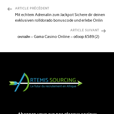
ARTICLE PRÉCÉDENT
Mit echtem Adrenalin zum Jackpot Sichere dir deinen
exklusiven rolldorado bonuscode und erlebe Onlin
ARTICLE SUIVANT
онлайн – Gama Casino Online – обзор.6589 (2)