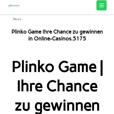
Artemis Sourcing
News
Plinko Game Ihre Chance zu gewinnen
in Online-Casinos.5175
Plinko Game |
Ihre Chance
zu gewinnen