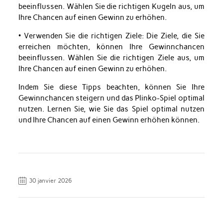
beeinflussen. Wählen Sie die richtigen Kugeln aus, um
Ihre Chancen auf einen Gewinn zu erhöhen.
• Verwenden Sie die richtigen Ziele: Die Ziele, die Sie
erreichen möchten, können Ihre Gewinnchancen
beeinflussen. Wählen Sie die richtigen Ziele aus, um
Ihre Chancen auf einen Gewinn zu erhöhen.
Indem Sie diese Tipps beachten, können Sie Ihre
Gewinnchancen steigern und das Plinko-Spiel optimal
nutzen. Lernen Sie, wie Sie das Spiel optimal nutzen
und Ihre Chancen auf einen Gewinn erhöhen können.
30 janvier 2026