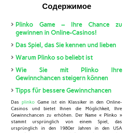
Содержимое
Plinko Game – Ihre Chance zu
gewinnen in Online-Casinos!
Das Spiel, das Sie kennen und lieben
Warum Plinko so beliebt ist
Wie Sie mit Plinko Ihre
Gewinnchancen steigern können
Tipps für bessere Gewinnchancen
Das
plinko
Game ist ein Klassiker in den Online-
Casinos und bietet Ihnen die Möglichkeit, Ihre
Gewinnchancen zu erhöhen. Der Name « Plinko »
stammt ursprünglich von einem Spiel, das
ursprünglich in den 1980er Jahren in den USA