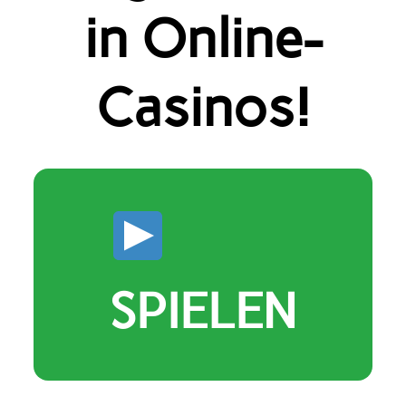
in Online-
Casinos!
SPIELEN