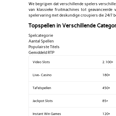
We begrijpen dat verschillende spelers verschill
van klassieke fruitmachines tot geavanceerde 
spelervaring met deskundige croupiers die 24/7 b
Topspellen in Verschillende Catego
Spelcategorie
Aantal Spellen
Populairste Titels
Gemiddeld RTP
Video Slots
2.100+
Live- Casino
180+
Tafelspellen
450+
Jackpot Slots
85+
Instant Win Games
120+