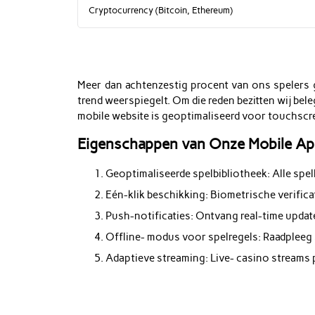
Cryptocurrency (Bitcoin, Ethereum)
Meer dan achtenzestig procent van ons spelers g
trend weerspiegelt. Om die reden bezitten wij be
mobile website is geoptimaliseerd voor touchscre
Eigenschappen van Onze Mobile App
Geoptimaliseerde spelbibliotheek:
Alle spel
Eén-klik beschikking:
Biometrische verificat
Push-notificaties:
Ontvang real-time updat
Offline- modus voor spelregels:
Raadpleeg 
Adaptieve streaming:
Live- casino streams 