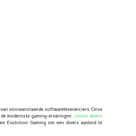
n van vooraanstaande softwareleveranciers. Onze
tot de modernste gaming-ervaringen.
casino wbets
 en Evolution Gaming om een divers aanbod te