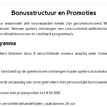
Bonusstructuur en Promoties
r waaronder alle voorwaarden helder zijn gecommuniceerd. Wij 
rassen. Nieuwe spelers ontvangen een concurrerend welkomstaa
kse reload bonussen en cashback programma’s.
ogramma
kers klimmen door 6 verschillende niveaus waarbij ieder nivea
s
:
Gestoeld op de speelvolume ontvangen loyale spelers automatis
 we de verjaardag van onze gebruikers met persoonlijke bonusaan
ooien met prijzenpotten tot €50.000
 versnelde behandeltijden, vaak binnen 24 uur