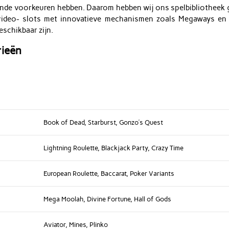
ende voorkeuren hebben. Daarom hebben wij ons spelbibliotheek g
video- slots met innovatieve mechanismen zoals Megaways en v
eschikbaar zijn.
rieën
Book of Dead, Starburst, Gonzo’s Quest
Lightning Roulette, Blackjack Party, Crazy Time
European Roulette, Baccarat, Poker Variants
Mega Moolah, Divine Fortune, Hall of Gods
Aviator, Mines, Plinko