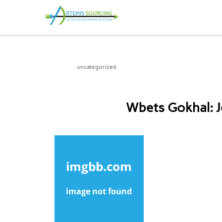
Artemis Sourcing
uncategorized
Wbets Gokhal: J