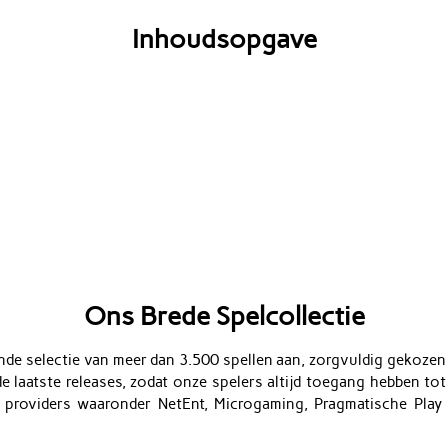
Inhoudsopgave
Ons Brede Spelcollectie
nde selectie van meer dan 3.500 spellen aan, zorgvuldig gekoze
 de laatste releases, zodat onze spelers altijd toegang hebben 
 providers waaronder NetEnt, Microgaming, Pragmatische Play