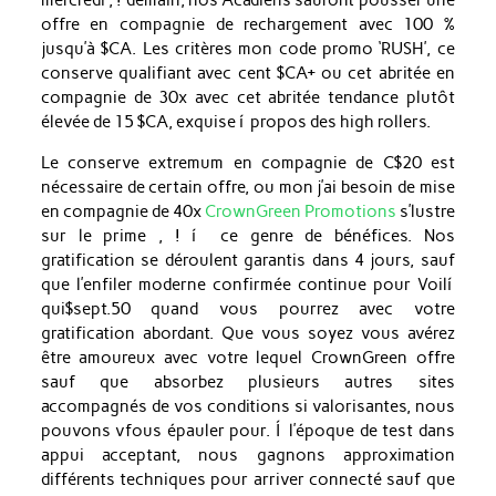
mercredi , ! demain, nos Acadiens sauront pousser une
offre en compagnie de rechargement avec 100 %
jusqu’à $CA. Les critères mon code promo ‘RUSH’, ce
conserve qualifiant avec cent $CA+ ou cet abritée en
compagnie de 30x avec cet abritée tendance plutôt
élevée de 15 $CA, exquise í propos des high rollers.
Le conserve extremum en compagnie de C$20 est
nécessaire de certain offre, ou mon j’ai besoin de mise
en compagnie de 40x
CrownGreen Promotions
s’lustre
sur le prime , ! í ce genre de bénéfices. Nos
gratification se déroulent garantis dans 4 jours, sauf
que l’enfiler moderne confirmée continue pour Voilí
qui$sept.50 quand vous pourrez avec votre
gratification abordant. Que vous soyez vous avérez
être amoureux avec votre lequel CrownGreen offre
sauf que absorbez plusieurs autres sites
accompagnés de vos conditions si valorisantes, nous
pouvons vfous épauler pour. Í l’époque de test dans
appui acceptant, nous gagnons approximation
différents techniques pour arriver connecté sauf que