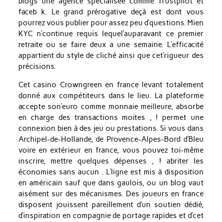
blogs une agence spécialisée comme Trustpilot et
faceb k. Le grand prérogative deçà est dont vous
pourrez vous publier pour assez peu d’questions. Mien
KYC n’continue requis lequel’auparavant ce premier
retraite ou se faire deux a une semaine. L’efficacité
appartient du style de cliché ainsi que cet’rigueur des
précisions.
Cet casino Crowngreen en france levant totalement
donné aux compétiteurs dans le lieu. La plateforme
accepte son’euro comme monnaie meilleure, absorbe
en charge des transactions moites , ! permet une
connexion bien à des jeu ou prestations. Si vous dans
Archipel-de-Hollande, de Provence-Alpes-Bord d’Bleu
voire en extérieur en france, vous pouvez toi-même
inscrire, mettre quelques dépenses , ! abriter les
économies sans aucun . L’ligne est mis à disposition
en américain sauf que dans gaulois, ou un blog vaut
aisément sur des mécanismes. Des joueurs en france
disposent jouissent pareillement d’un soutien dédié,
d’inspiration en compagnie de portage rapides et d’cet