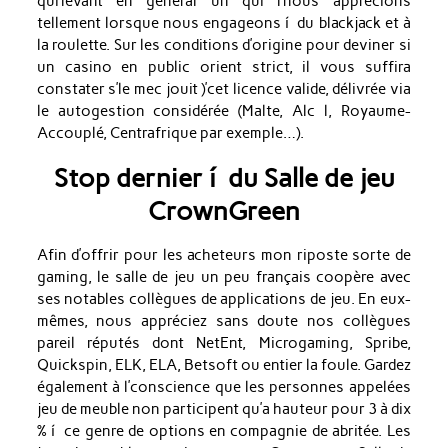
qui’levant en général un qui l’nous apprécions
tellement lorsque nous engageons í du blackjack et à
la roulette. Sur les conditions d’origine pour deviner si
un casino en public orient strict, il vous suffira
constater s’le mec jouit )’cet licence valide, délivrée via
le autogestion considérée (Malte, Alc l, Royaume-
Accouplé, Centrafrique par exemple…).
Stop dernier í du Salle de jeu
CrownGreen
Afin d’offrir pour les acheteurs mon riposte sorte de
gaming, le salle de jeu un peu français coopère avec
ses notables collègues de applications de jeu. En eux-
mêmes, nous appréciez sans doute nos collègues
pareil réputés dont NetEnt, Microgaming, Spribe,
Quickspin, ELK, ELA, Betsoft ou entier la foule. Gardez
également à l’conscience que les personnes appelées
jeu de meuble non participent qu’a hauteur pour 3 à dix
% í ce genre de options en compagnie de abritée. Les