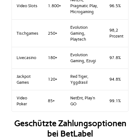
Video Slots
1.800+
Pragmatic Play,
96.5%
Microgaming
Evolution
98,2
Tischgames
250+
Gaming,
Prozent
Playtech
Evolution
Livecasino
180+
97.8%
Gaming, Ezugi
Jackpot
Red Tiger,
120+
94.8%
Games
Yggdrasil
Video
NetEnt, Play’n
85+
99.1%
Poker
GO
Geschützte Zahlungsoptionen
bei BetLabel