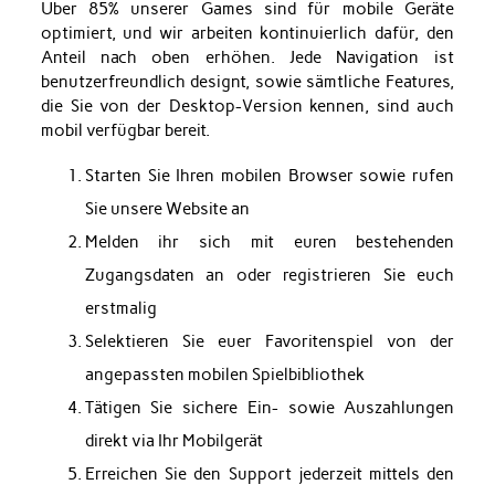
Über 85% unserer Games sind für mobile Geräte
optimiert, und wir arbeiten kontinuierlich dafür, den
Anteil nach oben erhöhen. Jede Navigation ist
benutzerfreundlich designt, sowie sämtliche Features,
die Sie von der Desktop-Version kennen, sind auch
mobil verfügbar bereit.
Starten Sie Ihren mobilen Browser sowie rufen
Sie unsere Website an
Melden ihr sich mit euren bestehenden
Zugangsdaten an oder registrieren Sie euch
erstmalig
Selektieren Sie euer Favoritenspiel von der
angepassten mobilen Spielbibliothek
Tätigen Sie sichere Ein- sowie Auszahlungen
direkt via Ihr Mobilgerät
Erreichen Sie den Support jederzeit mittels den