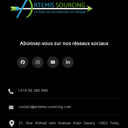
Abonnez-vous sur nos réseaux sociaux
+216 56 380 490
contact@artemis-sourcing.com
31, Rue Ahmed rami Avenue Alain Savary -1002 Tunis,