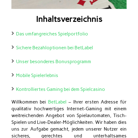
Inhaltsverzeichnis
Das umfangreiches Spielportfolio
Sichere Bezahloptionen bei BetLabel
Unser besonderes Bonusprogramm
Mobile Spielerlebnis
Kontrolliertes Gaming bei dem Spielcasino
Willkommen bei
BetLabel
– Ihrer ersten Adresse für
qualitativ hochwertiges Internet-Gaming mit einem
weitreichenden Angebot von Spielautomaten, Tisch-
Spielen und Live-Dealer-Möglichkeiten. Wir haben dies
uns zur Aufgabe gemacht, jedem unserer Nutzer ein
sicheres, gerechtes und unterhaltsames