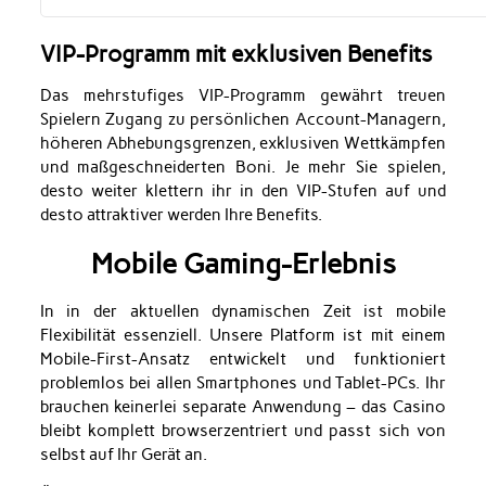
VIP-Programm mit exklusiven Benefits
Das mehrstufiges VIP-Programm gewährt treuen
Spielern Zugang zu persönlichen Account-Managern,
höheren Abhebungsgrenzen, exklusiven Wettkämpfen
und maßgeschneiderten Boni. Je mehr Sie spielen,
desto weiter klettern ihr in den VIP-Stufen auf und
desto attraktiver werden Ihre Benefits.
Mobile Gaming-Erlebnis
In in der aktuellen dynamischen Zeit ist mobile
Flexibilität essenziell. Unsere Platform ist mit einem
Mobile-First-Ansatz entwickelt und funktioniert
problemlos bei allen Smartphones und Tablet-PCs. Ihr
brauchen keinerlei separate Anwendung – das Casino
bleibt komplett browserzentriert und passt sich von
selbst auf Ihr Gerät an.