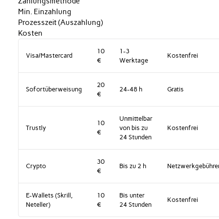
Zahlungsmethode
Min. Einzahlung
Prozesszeit (Auszahlung)
Kosten
10
1-3
Visa/Mastercard
Kostenfrei
€
Werktage
20
Sofortüberweisung
24-48 h
Gratis
€
Unmittelbar
10
Trustly
von bis zu
Kostenfrei
€
24 Stunden
30
Crypto
Bis zu 2 h
Netzwerkgebühre
€
E-Wallets (Skrill,
10
Bis unter
Kostenfrei
Neteller)
€
24 Stunden