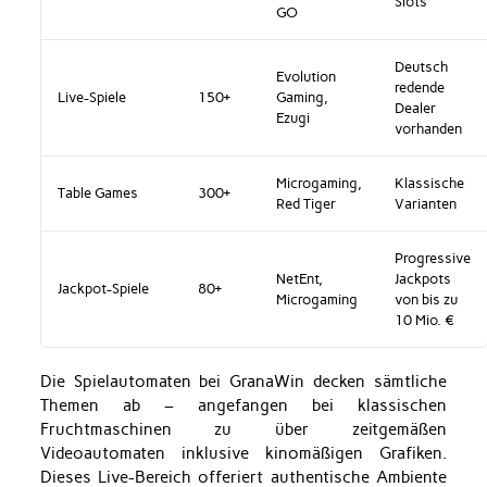
Slots
GO
Deutsch
Evolution
redende
Live-Spiele
150+
Gaming,
Dealer
Ezugi
vorhanden
Microgaming,
Klassische
Table Games
300+
Red Tiger
Varianten
Progressive
NetEnt,
Jackpots
Jackpot-Spiele
80+
Microgaming
von bis zu
10 Mio. €
Die Spielautomaten bei GranaWin decken sämtliche
Themen ab – angefangen bei klassischen
Fruchtmaschinen zu über zeitgemäßen
Videoautomaten inklusive kinomäßigen Grafiken.
Dieses Live-Bereich offeriert authentische Ambiente