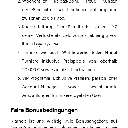
Wöchentlich Reload-Boni:
Treue Kunden
genießen mittels wöchentlichen Zahlungsboni
zwischen 25% bis 75%
Rückerstattung:
Genießen Ihr bis zu zu 15%
deiner Verluste als Geld zurück, abhängig von
Ihrem Loyalty-Level
Turniere wie auch Wettbewerbe:
Jeden Monat
Turniere inklusive Preispools von oberhalb
50.000 € sowie zusätzlichen Prämien
VIP-Programm:
Exklusive Prämien, persönlicher
Account-Manager sowie beschleunigte
Auszahlungen für unsere loyalsten User
Faire Bonusbedingungen
Klarheit ist uns wichtig. Alle Bonusangebote auf
GranaWin erscheinen inklusive deutlichen sowie