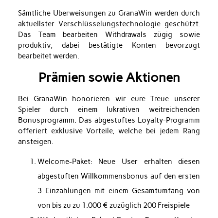
Sämtliche Überweisungen zu GranaWin werden durch
aktuellster Verschlüsselungstechnologie geschützt.
Das Team bearbeiten Withdrawals zügig sowie
produktiv, dabei bestätigte Konten bevorzugt
bearbeitet werden.
Prämien sowie Aktionen
Bei GranaWin honorieren wir eure Treue unserer
Spieler durch einem lukrativen weitreichenden
Bonusprogramm. Das abgestuftes Loyalty-Programm
offeriert exklusive Vorteile, welche bei jedem Rang
ansteigen.
Welcome-Paket:
Neue User erhalten diesen
abgestuften Willkommensbonus auf den ersten
3 Einzahlungen mit einem Gesamtumfang von
von bis zu zu 1.000 € zuzüglich 200 Freispiele