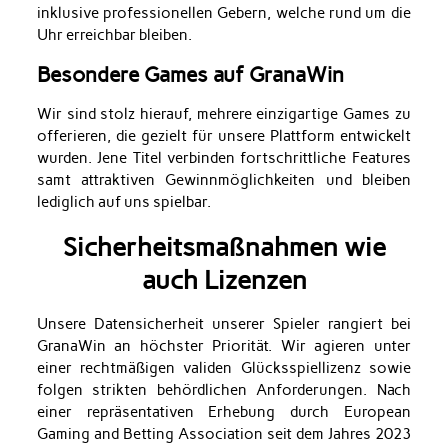
inklusive professionellen Gebern, welche rund um die
Uhr erreichbar bleiben.
Besondere Games auf GranaWin
Wir sind stolz hierauf, mehrere einzigartige Games zu
offerieren, die gezielt für unsere Plattform entwickelt
wurden. Jene Titel verbinden fortschrittliche Features
samt attraktiven Gewinnmöglichkeiten und bleiben
lediglich auf uns spielbar.
Sicherheitsmaßnahmen wie
auch Lizenzen
Unsere Datensicherheit unserer Spieler rangiert bei
GranaWin an höchster Priorität. Wir agieren unter
einer rechtmäßigen validen Glücksspiellizenz sowie
folgen strikten behördlichen Anforderungen. Nach
einer repräsentativen Erhebung durch European
Gaming and Betting Association seit dem Jahres 2023