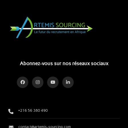
Abonnez-vous sur nos réseaux sociaux
+216 56 380 490
contact@artemis-sourcing.com