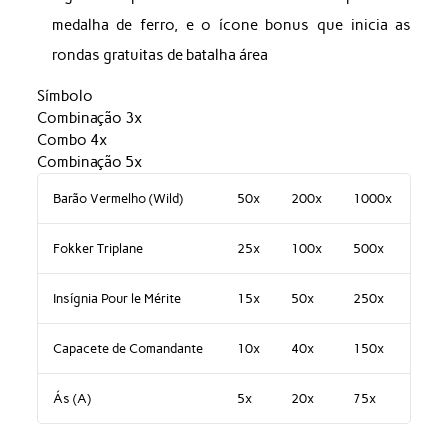
medalha de ferro, e o ícone bonus que inicia as
rondas gratuitas de batalha área
Símbolo
Combinação 3x
Combo 4x
Combinação 5x
Barão Vermelho (Wild)
50x
200x
1000x
Fokker Triplane
25x
100x
500x
Insígnia Pour le Mérite
15x
50x
250x
Capacete de Comandante
10x
40x
150x
Ás (A)
5x
20x
75x