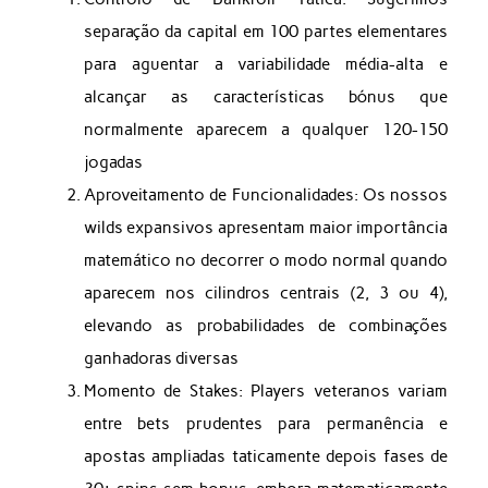
separação da capital em 100 partes elementares
para aguentar a variabilidade média-alta e
alcançar as características bónus que
normalmente aparecem a qualquer 120-150
jogadas
Aproveitamento de Funcionalidades:
Os nossos
wilds expansivos apresentam maior importância
matemático no decorrer o modo normal quando
aparecem nos cilindros centrais (2, 3 ou 4),
elevando as probabilidades de combinações
ganhadoras diversas
Momento de Stakes:
Players veteranos variam
entre bets prudentes para permanência e
apostas ampliadas taticamente depois fases de