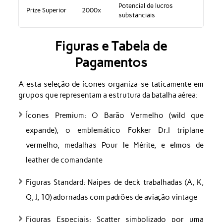
Potencial de lucros
Prize Superior
2000x
substanciais
Figuras e Tabela de
Pagamentos
A esta seleção de ícones organiza-se taticamente em
grupos que representam a estrutura da batalha aérea:
Ícones Premium:
O Barão Vermelho (wild que
expande), o emblemático Fokker Dr.I triplane
vermelho, medalhas Pour le Mérite, e elmos de
leather de comandante
Figuras Standard:
Naipes de deck trabalhadas (A, K,
Q, J, 10) adornadas com padrões de aviação vintage
Figuras Especiais:
Scatter simbolizado por uma