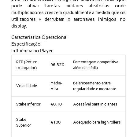
pode ativar tarefas militares aleatórias onde
multiplicadores crescem gradualmente à medida que os
utilizadores « derrubam » aeronaves inimigos no
display.
Característica Operacional
Especificação
Influência no Player
RTP (Return
Percentagem competitiva
96.52%
to Jogador)
além da média
Média-
Balanceamento entre
Volatilidade
Alta
regularidade e montante
Stake Inferior
€0.10
Acessível para iniciantes
Stake
€100
Adequado para high rollers
Superior