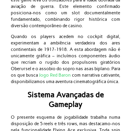
este game leva os utilizadores para a idade dourada da
aviação de guerra. Este elemento confirmado
posiciona-nos como um slot documentalmente
fundamentado, combinando rigor histórica com
diversão contemporâneo de casino.
Quando os players acedem no cockpit digital,
experimentam a ambiência verdadeira dos ares
continentais de 1917-1918. A esta abordagem não é
unicamente gráfica – incluímos componentes áudio
que recriam o rugido dos propulsores giratórios
Oberursel e o assobio do sopro nas asas biplano. Para
os que busca
Jogo Red Baron
com narrativa cativante,
disponibilizamos uma aventura cinematográfica única.
Sistema Avançadas de
Gameplay
O presente esquema de jogabilidade trabalha numa
disposição de 5 reels e três rows, mas destacamo-nos
pela funcionalidade
Flying Ace
exclusiva. Toda spin