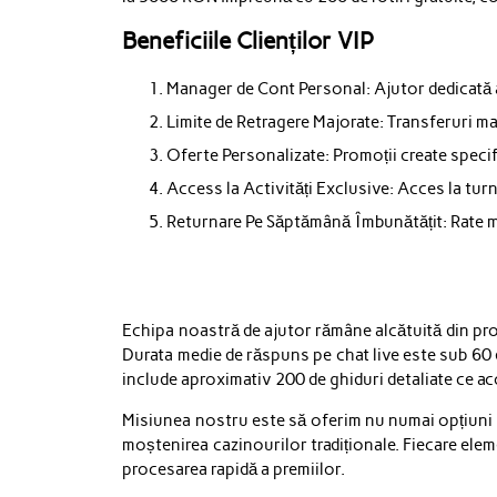
Beneficiile Clienților VIP
Manager de Cont Personal:
Ajutor dedicată 
Limite de Retragere Majorate:
Transferuri mai
Oferte Personalizate:
Promoții create specifi
Access la Activități Exclusive:
Acces la turn
Returnare Pe Săptămână Îmbunătățit:
Rate m
Echipa noastră de ajutor rămâne alcătuită din profe
Durata medie de răspuns pe chat live este sub 60 
include aproximativ 200 de ghiduri detaliate ce ac
Misiunea nostru este să oferim nu numai opțiuni d
moștenirea cazinourilor tradiționale. Fiecare eleme
procesarea rapidă a premiilor.