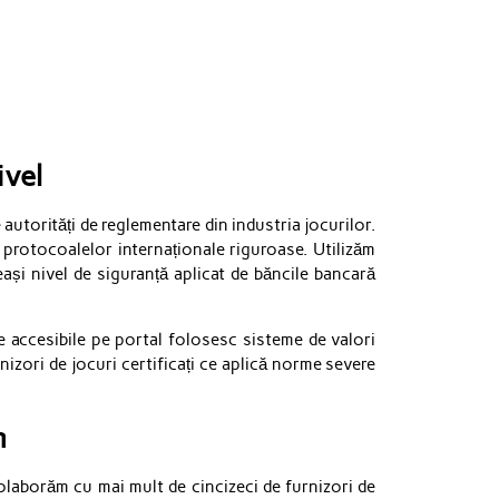
ivel
utorități de reglementare din industria jocurilor.
 protocoalelor internaționale riguroase. Utilizăm
eași nivel de siguranță aplicat de băncile bancară
 accesibile pe portal folosesc sisteme de valori
izori de jocuri certificați ce aplică norme severe
m
Colaborăm cu mai mult de cincizeci de furnizori de