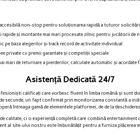
accesibilă non-stop pentru soluționarea rapidă a tuturor solicităr
 rapide și montante mai mari procesate zilnic pentru jucătorii de n
c pe baza alegerilor și track record de activitate individual
ee private cu premii garantate și competiții speciale
ai mari de returnare a pierderilor, calculate automatic și acordate f
Asistență Dedicată 24/7
sioniști calificați care vorbesc fluent în limba română și sunt dis
de secunde, un fapt confirmat prin monitorizarea constantă a indi
operă întreaga gamă de elementele platformei, de de la deschiderea 
e calitate, ci o experiență completă care combină entertainment cu
nt al site-ului nostru este îmbunătățit pentru a furniza plăcerea max