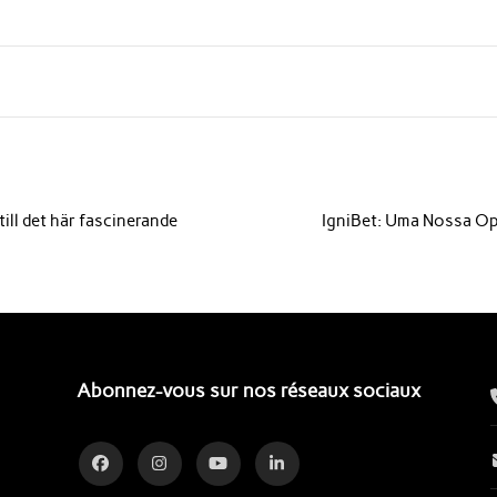
ill det här fascinerande
IgniBet: Uma Nossa Op
Abonnez-vous sur nos réseaux sociaux