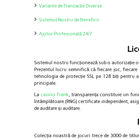
Variante de Tranzacție Diverse
Sistemul Nostru de Beneficii
Ajutor Profesională 24/7
Lic
Sistemul nostru funcționează sub o autorizație of
Prezentul lucru semnifică că fiecare joc, fiecar
tehnologia de protecție SSL pe 128 biți pentru ap
principale.
La
casino Frank
, transparența constituie un fun
întâmplătoare (RNG) certificate independent, asig
de auditare și auditare.
Colecția noastră de jocuri trece de 3000 de titlu