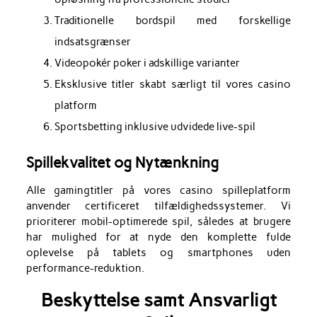
Traditionelle bordspil med forskellige
indsatsgrænser
Videopokér poker i adskillige varianter
Eksklusive titler skabt særligt til vores casino
platform
Sportsbetting inklusive udvidede live-spil
Spillekvalitet og Nytænkning
Alle gamingtitler på vores casino spilleplatform
anvender certificeret tilfældighedssystemer. Vi
prioriterer mobil-optimerede spil, således at brugere
har mulighed for at nyde den komplette fulde
oplevelse på tablets og smartphones uden
performance-reduktion.
Beskyttelse samt Ansvarligt