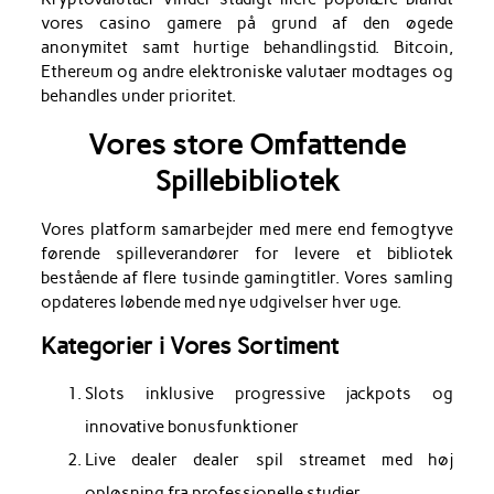
vores casino gamere på grund af den øgede
anonymitet samt hurtige behandlingstid. Bitcoin,
Ethereum og andre elektroniske valutaer modtages og
behandles under prioritet.
Vores store Omfattende
Spillebibliotek
Vores platform samarbejder med mere end femogtyve
førende spilleverandører for levere et bibliotek
bestående af flere tusinde gamingtitler. Vores samling
opdateres løbende med nye udgivelser hver uge.
Kategorier i Vores Sortiment
Slots inklusive progressive jackpots og
innovative bonusfunktioner
Live dealer dealer spil streamet med høj
opløsning fra professionelle studier