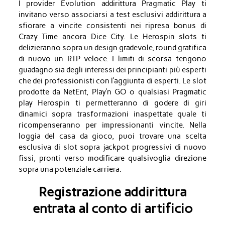
I provider Evolution addirittura Pragmatic Play ti
invitano verso associarsi a test esclusivi addirittura a
sfiorare a vincite consistenti nei ripresa bonus di
Crazy Time ancora Dice City. Le Herospin slots ti
delizieranno sopra un design gradevole, round gratifica
di nuovo un RTP veloce. I limiti di scorsa tengono
guadagno sia degli interessi dei principianti più esperti
che dei professionisti con l’aggiunta di esperti. Le slot
prodotte da NetEnt, Play’n GO o qualsiasi Pragmatic
play Herospin ti permetteranno di godere di giri
dinamici sopra trasformazioni inaspettate quale ti
ricompenseranno per impressionanti vincite. Nella
loggia del casa da gioco, puoi trovare una scelta
esclusiva di slot sopra jackpot progressivi di nuovo
fissi, pronti verso modificare qualsivoglia direzione
sopra una potenziale carriera.
Registrazione addirittura
entrata al conto di artificio