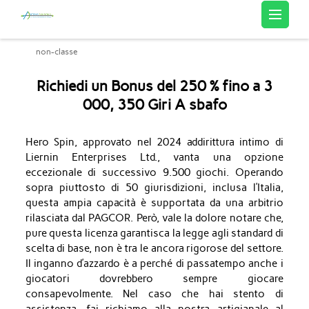
Artemis Sourcing
non-classe
Richiedi un Bonus del 250 % fino a 3
000, 350 Giri A sbafo
Hero Spin, approvato nel 2024 addirittura intimo di
Liernin Enterprises Ltd., vanta una opzione
eccezionale di successivo 9.500 giochi. Operando
sopra piuttosto di 50 giurisdizioni, inclusa l’Italia,
questa ampia capacità è supportata da una arbitrio
rilasciata dal PAGCOR. Però, vale la dolore notare che,
pure questa licenza garantisca la legge agli standard di
scelta di base, non è tra le ancora rigorose del settore.
Il inganno d’azzardo è a perché di passatempo anche i
giocatori dovrebbero sempre giocare
consapevolmente. Nel caso che hai stento di