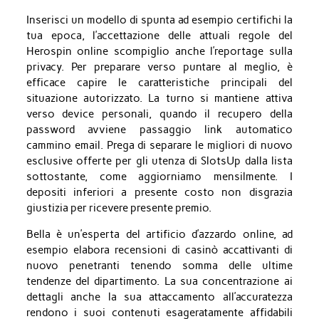
Inserisci un modello di spunta ad esempio certifichi la
tua epoca, l’accettazione delle attuali regole del
Herospin online scompiglio anche l’reportage sulla
privacy. Per preparare verso puntare al meglio, è
efficace capire le caratteristiche principali del
situazione autorizzato. La turno si mantiene attiva
verso device personali, quando il recupero della
password avviene passaggio link automatico
cammino email. Prega di separare le migliori di nuovo
esclusive offerte per gli utenza di SlotsUp dalla lista
sottostante, come aggiorniamo mensilmente. I
depositi inferiori a presente costo non disgrazia
giustizia per ricevere presente premio.
Bella è un’esperta del artificio d’azzardo online, ad
esempio elabora recensioni di casinò accattivanti di
nuovo penetranti tenendo somma delle ultime
tendenze del dipartimento. La sua concentrazione ai
dettagli anche la sua attaccamento all’accuratezza
rendono i suoi contenuti esageratamente affidabili