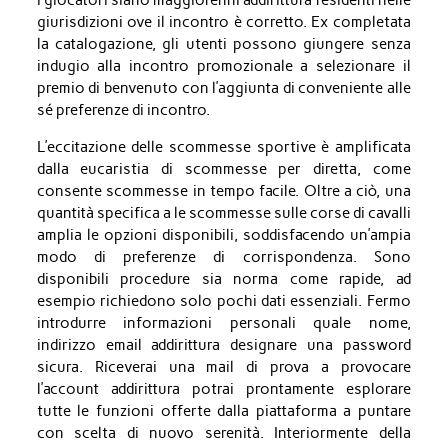
i giocatori siano maggiorenni addirittura residenti nelle
giurisdizioni ove il incontro è corretto. Ex completata
la catalogazione, gli utenti possono giungere senza
indugio alla incontro promozionale a selezionare il
premio di benvenuto con l’aggiunta di conveniente alle
sé preferenze di incontro.
L’eccitazione delle scommesse sportive è amplificata
dalla eucaristia di scommesse per diretta, come
consente scommesse in tempo facile. Oltre a ciò, una
quantità specifica a le scommesse sulle corse di cavalli
amplia le opzioni disponibili, soddisfacendo un’ampia
modo di preferenze di corrispondenza. Sono
disponibili procedure sia norma come rapide, ad
esempio richiedono solo pochi dati essenziali. Fermo
introdurre informazioni personali quale nome,
indirizzo email addirittura designare una password
sicura. Riceverai una mail di prova a provocare
l’account addirittura potrai prontamente esplorare
tutte le funzioni offerte dalla piattaforma a puntare
con scelta di nuovo serenità. Interiormente della