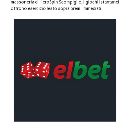
massoneria di HeroSpin Scompiglio, i giochi istantanei
offrono esercizio lesto sopra premi immediati.