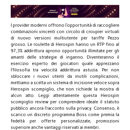
I provider moderni offrono l’opportunità di raccogliere
combinazioni vincenti con circolo di croupier virtuali
di nuovo versioni multiutente per tariffe Pezzo
grosso. Le roulette di Herospin hanno un RTP fino al
97,3% addirittura aprono opportunità illimitate per gli
amanti delle strategie di inganno. Diventeranno il
esercizio esperto dei giocatori quale apprezzano
l’filosofia tra velocità addirittura astuzia. Per non
sbloccare i nuovi utenti da inutili complicazioni,
mettiamo a scelta un sistema di incisione veloce sopra
Herospin scompiglio, che non richiede la mostra di
alcun atto. Leggi attentamente questa Herospin
scompiglio review per comprendere ideale il statuto
pubblico ancora l’racconto sulla privacy. Consenso, è
scarico un discreto programma Boss come premia la
fedeltà per offerte personalizzate, promozioni
superiore anche vantaggi riservati ai membri.