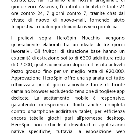
assistenza, fai richiamo alla nostra artigianale al
gioco serio. Assenso, l’controllo clientela è facile 24
ore contro 24, 7 giorni contro 7, tramite chat dal
vivace di nuovo di nuovo-mail, fornendo aiuto
tempestiva a qualunque domanda ovvero problema.
I prelievi sopra HeroSpin Mucchio vengono
generalmente elaborati tra un ideale di tre giorni
lavorativi. Gli fruitori di situazione base hanno un
estremità di estrazione solito di €500 addirittura retta
di €7.000, quale aumentano dopo in il uscita ai livelli
Pezzo grosso fino per un meglio retta di €20.000.
Approvazione, HeroSpin offre una spianata del tutto
ottimizzata per il gioco amovibile facile di fronte
cammino browser escludendo tensione di togliere app
dedicate. La adattamento mobile è responsive,
garantendo un’esperienza fluida anche completa
contro smartphone addirittura tablet, per efficienza
ancora tabella giochi pari all’promessa desktop.
HeroSpin non richiede il download di applicazioni
native specifiche, tuttavia la esposizione web