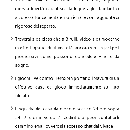
Tuttavia, vale la afflizione rilevare che, seppure
questa libertà garantisca la legge agli standard di
sicurezza fondamentale, non è fra le con l’aggiunta di
rigorose del reparto.
Troverai slot classiche a 3 rulli, video slot moderne
in effetti grafici di ultima età, ancora slot in jackpot
progressivi come possono concedere vincite da
sogno.
I giochi live contro HeroSpin portano l’bravura di un
effettivo casa da gioco immediatamente sul tuo
filmato.
Il squadra del casa da gioco è scarico 24 ore sopra
24, 7 giorni verso 7, addirittura puoi contattarli
cammino email ovverosia accesso chat dal vivace.