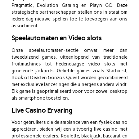
Pragmatic, Evolution Gaming en Play’n GO. Deze
strategische partnerschappen stellen ons in staat om
iedere dag nieuwe spellen toe te toevoegen aan ons
assortiment.
Speelautomaten en Video slots
Onze speelautomaten-sectie omvat meer dan
tweeduizend games, uiteenlopend van traditionele
fruitmachines tot hedendaagse video slots met
groeiende jackpots. Geliefde games zoals Starburst,
Book of Dead en Gonzos Quest worden gecombineerd
met exclusieve lanceringen die u nergens anders vindt.
Elk game is geoptimaliseerd voor voor zowel desktop
als smartphone toestellen.
Live Casino Ervaring
Voor gebruikers die de ambiance van een fysiek casino
appreciëren, bieden wij een uitvoerig live casino met
professionele dealers. Roulette, blackjack, baccarat en