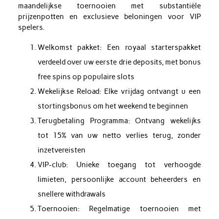
maandelijkse toernooien met substantiële
prijzenpotten en exclusieve beloningen voor VIP
spelers.
Welkomst pakket:
Een royaal starterspakket
verdeeld over uw eerste drie deposits, met bonus
free spins op populaire slots
Wekelijkse Reload:
Elke vrijdag ontvangt u een
stortingsbonus om het weekend te beginnen
Terugbetaling Programma:
Ontvang wekelijks
tot 15% van uw netto verlies terug, zonder
inzetvereisten
VIP-club:
Unieke toegang tot verhoogde
limieten, persoonlijke account beheerders en
snellere withdrawals
Toernooien:
Regelmatige toernooien met