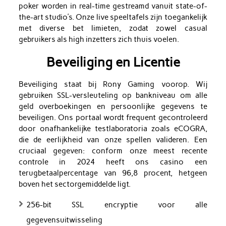
poker worden in real-time gestreamd vanuit state-of-
the-art studio’s. Onze live speeltafels zijn toegankelijk
met diverse bet limieten, zodat zowel casual
gebruikers als high inzetters zich thuis voelen.
Beveiliging en Licentie
Beveiliging staat bij Rony Gaming voorop. Wij
gebruiken SSL-versleuteling op bankniveau om alle
geld overboekingen en persoonlijke gegevens te
beveiligen. Ons portaal wordt frequent gecontroleerd
door onafhankelijke testlaboratoria zoals eCOGRA,
die de eerlijkheid van onze spellen valideren. Een
cruciaal gegeven: conform onze meest recente
controle in 2024 heeft ons casino een
terugbetaalpercentage van 96,8 procent, hetgeen
boven het sectorgemiddelde ligt.
256-bit SSL encryptie
voor alle
gegevensuitwisseling