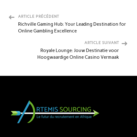
ARTICLE PRÉCÉDENT
Richville Gaming Hub: Your Leading Destination for
Online Gambling Excellence
ARTICLE SUIVANT
Royale Lounge: Jouw Destinatie voor
Hoogwaardige Online Casino Vermaak