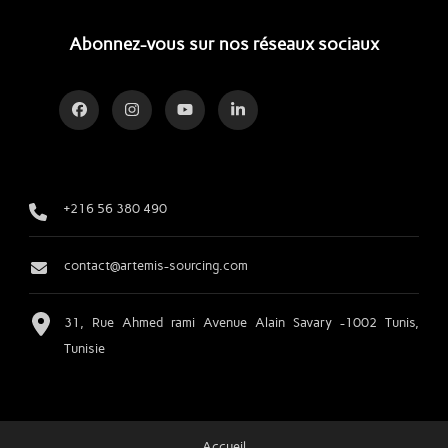
Abonnez-vous sur nos réseaux sociaux
+216 56 380 490
contact@artemis-sourcing.com
31, Rue Ahmed rami Avenue Alain Savary -1002 Tunis,
Tunisie
Accueil