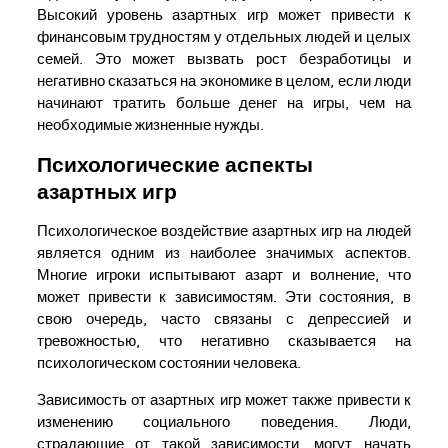
Высокий уровень азартных игр может привести к
финансовым трудностям у отдельных людей и целых
семей. Это может вызвать рост безработицы и
негативно сказаться на экономике в целом, если люди
начинают тратить больше денег на игры, чем на
необходимые жизненные нужды.
Психологические аспекты
азартных игр
Психологическое воздействие азартных игр на людей
является одним из наиболее значимых аспектов.
Многие игроки испытывают азарт и волнение, что
может привести к зависимостям. Эти состояния, в
свою очередь, часто связаны с депрессией и
тревожностью, что негативно сказывается на
психологическом состоянии человека.
Зависимость от азартных игр может также привести к
изменению социального поведения. Люди,
страдающие от такой зависимости, могут начать