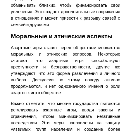
обманывать близких, чтобы финансировать свои
увлечения. Это создает дополнительные напряжения
в отношениях и может привести к разрыву связей с
семьей и друзьями.
Моральные и этические аспекты
Азартные игры ставят перед обществом множество
моральных и этических вопросов. Некоторые
считают, что азартные игры способствуют
преступности и безнравственности, другие же
утверждают, что это форма развлечения и личного
выбора. Дискуссии по этому поводу активно
продолжаются, и нет однозначного мнения о роли
азартных игр в обществе.
Важно отметить, что многие государства пытаются
регулировать азартные игры, вводя законы и
ограничения, чтобы минимизировать негативные
последствия. Эти меры направлены на защиту
уязвимых групп населения и создание более