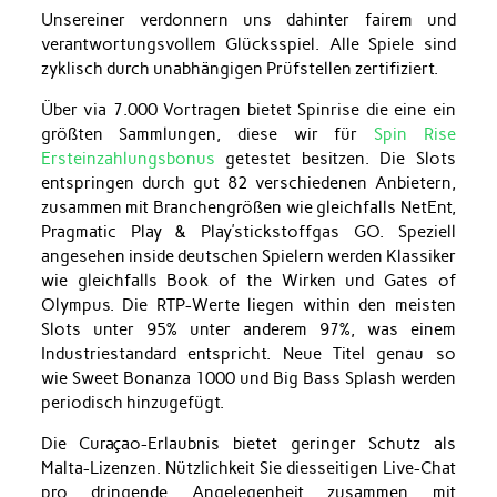
Unsereiner verdonnern uns dahinter fairem und
verantwortungsvollem Glücksspiel. Alle Spiele sind
zyklisch durch unabhängigen Prüfstellen zertifiziert.
Über via 7.000 Vortragen bietet Spinrise die eine ein
größten Sammlungen, diese wir für
Spin Rise
Ersteinzahlungsbonus
getestet besitzen. Die Slots
entspringen durch gut 82 verschiedenen Anbietern,
zusammen mit Branchengrößen wie gleichfalls NetEnt,
Pragmatic Play & Play’stickstoffgas GO. Speziell
angesehen inside deutschen Spielern werden Klassiker
wie gleichfalls Book of the Wirken und Gates of
Olympus. Die RTP-Werte liegen within den meisten
Slots unter 95% unter anderem 97%, was einem
Industriestandard entspricht. Neue Titel genau so
wie Sweet Bonanza 1000 und Big Bass Splash werden
periodisch hinzugefügt.
Die Curaçao-Erlaubnis bietet geringer Schutz als
Malta-Lizenzen. Nützlichkeit Sie diesseitigen Live-Chat
pro dringende Angelegenheit zusammen mit