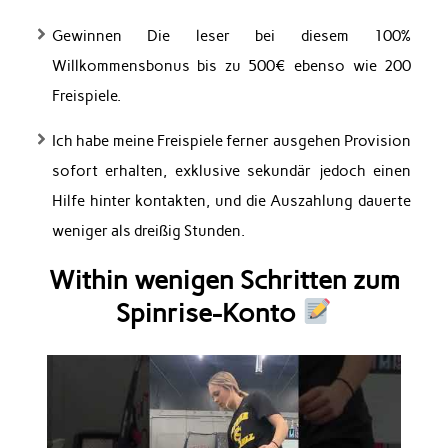
Gewinnen Die leser bei diesem 100%
Willkommensbonus bis zu 500€ ebenso wie 200
Freispiele.
Ich habe meine Freispiele ferner ausgehen Provision
sofort erhalten, exklusive sekundär jedoch einen
Hilfe hinter kontakten, und die Auszahlung dauerte
weniger als dreißig Stunden.
Within wenigen Schritten zum
Spinrise-Konto