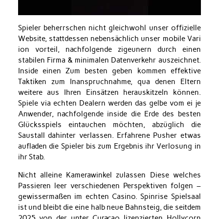
Spieler beherrschen nicht gleichwohl unser offizielle
Website, stattdessen nebensächlich unser mobile Vari
ion vorteil, nachfolgende zigeunern durch einen
stabilen Firma & minimalen Datenverkehr auszeichnet.
Inside einen Zum besten geben kommen effektive
Taktiken zum Inanspruchnahme, qua denen Eltern
weitere aus Ihren Einsätzen herauskitzeln können.
Spiele via echten Dealern werden das gelbe vom ei je
Anwender, nachfolgende inside die Erde des besten
Glücksspiels eintauchen möchten, abzüglich die
Saustall dahinter verlassen. Erfahrene Pusher etwas
aufladen die Spieler bis zum Ergebnis ihr Verlosung in
ihr Stab.
Nicht alleine Kamerawinkel zulassen Diese welches
Passieren leer verschiedenen Perspektiven folgen –
gewissermaßen im echten Casino. Spinrise Spielsaal
ist und bleibt die eine halb neue Bahnsteig, die seitdem
2025 von der unter Curaçao lizenzierten Hollycorn