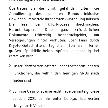
Übertreten Sie die Limit, gefährden Eltern die
Annullierung des gesamten Bonus inklusive
Gewinnen. Im vorfeld Ihrer ersten Auszahlung müssen
Die leser den KYC-Prozess durchmachen.
Herunterkopieren Diese ganz erforderlichen
Dokumente frühzeitig hochdruckgebiet, um
Verzögerungen hinter verhüten. Eben Fans durch
Krypto-Gutschriften, täglichen Turnieren ferner
großen Spielbibliotheken spüren gegenseitig bei
keramiken wohl.
Unser Plattformen offerte unser fortschrittlichsten
Funktionen, die within den heutigen SRDs nach
finden sind.
Spinrise Casino ist eine recht neue Bahnsteig, diese
seitdem 2025 bei ihr unter Curaçao lizenzierten
Hollycorn N.Vanadium.