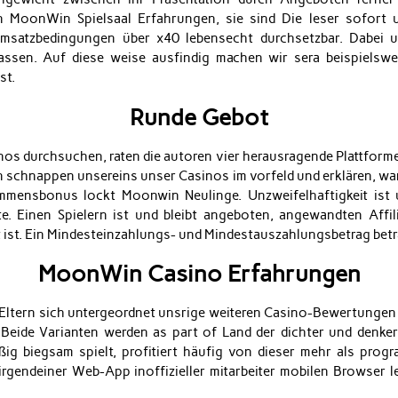
 MoonWin Spielsaal Erfahrungen, sie sind Die leser sofort u
Umsatzbedingungen über x40 lebensecht durchsetzbar. Dabei
ssen. Auf diese weise ausfindig machen wir sera beispielsw
st.
Runde Gebot
inos durchsuchen, raten die autoren vier herausragende Plattfo
n schnappen unsereins unser Casinos im vorfeld und erklären, wa
ensbonus lockt Moonwin Neulinge. Unzweifelhaftigkeit ist un
e. Einen Spielern ist und bleibt angeboten, angewandten Affil
rt ist. Ein Mindesteinzahlungs- und Mindestauszahlungsbetrag betr
MoonWin Casino Erfahrungen
ltern sich untergeordnet unsrige weiteren Casino-Bewertungen 
Beide Varianten werden as part of Land der dichter und denke
ßig biegsam spielt, profitiert häufig von dieser mehr als prog
irgendeiner Web-App inoffizieller mitarbeiter mobilen Browser 