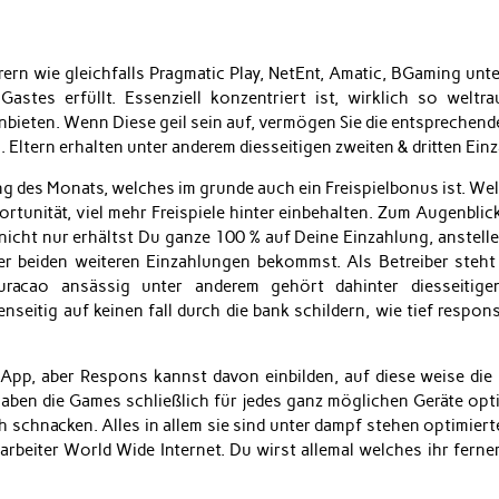
n wie gleichfalls Pragmatic Play, NetEnt, Amatic, BGaming unte
 Gastes erfüllt. Essenziell konzentriert ist, wirklich so wel
nbieten. Wenn Diese geil sein auf, vermögen Sie die entsprechend
 Eltern erhalten unter anderem diesseitigen zweiten & dritten Ei
ng des Monats, welches im grunde auch ein Freispielbonus ist. W
ortunität, viel mehr Freispiele hinter einbehalten. Zum Augenbl
 nicht nur erhältst Du ganze 100 % auf Deine Einzahlung, anstelle
r beiden weiteren Einzahlungen bekommst. Als Betreiber steh
Curacao ansässig unter anderem gehört dahinter diesseitige
seitig auf keinen fall durch die bank schildern, wie tief respons
 App, aber Respons kannst davon einbilden, auf diese weise di
 haben die Games schließlich für jedes ganz möglichen Geräte op
h schnacken. Alles in allem sie sind unter dampf stehen optimier
arbeiter World Wide Internet. Du wirst allemal welches ihr ferne