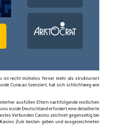
ist recht mühelos ferner mehr als strukturiert
ide Curacao lizenziert, hat sich schlichtweg wie
nterher ausfüllen Eltern nachfolgende restlichen
no inside Deutschland erfordert eine detaillierte
estes Verbunden Casino zeichnet gegenseitig bei
t Kasino Zum besten geben und ausgezeichneten