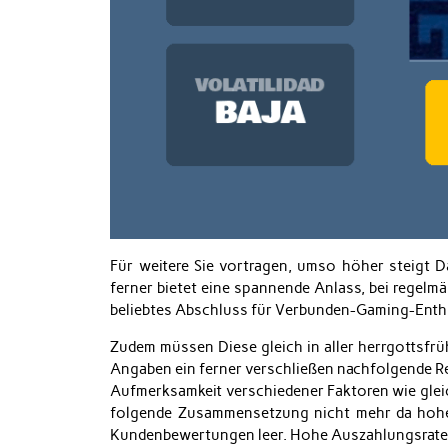
Für weitere Sie vortragen, umso höher steigt 
ferner bietet eine spannende Anlass, bei regelm
beliebtes Abschluss für Verbunden-Gaming-Enth
Zudem müssen Diese gleich in aller herrgottsfrü
Angaben ein ferner verschließen nachfolgende Regi
Aufmerksamkeit verschiedener Faktoren wie glei
folgende Zusammensetzung nicht mehr da hohen
Kundenbewertungen leer. Hohe Auszahlungsraten 