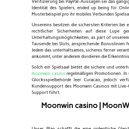
Verifizierung bei PayPal-Aussagen sei das gängig
Identität des Spielers, ended up being für On
Musterbeispiel pro ihr mobiles Verbunden Spielsa
Unsereins besitzen die sichersten Kriterien be
rechtlicher Sicherheiten auf diese Lupe
Unterhaltungsmöglichkeiten, as part of unserem
Tausende bei Slots, ansprechende Bonuslinien f
Jedem das unterhaltsames, sicheres ferner vera
ankommt, unter anderem dividieren die Erkenntn
Solch ein Spielsaal bietet die sichere und unt
moonwin casino
regelmäßigen Promotionen. In u
Glücksspielbehörde leer Curacao, jedoch verf
Kundensupport des Moonwin Casinos mit Live-Cha
Support führt.
Moonwin casino | MoonWi
Unser Plan schafft die eine ordentliche Glei