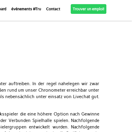
Trouver un emploi!
oard
événements #Tru
Contact
ter auftreiben. In der regel nahelegen wir zwar
aßen rund um unser Chronometer erreichbar unter
s nebensächlich unter einsatz von Livechat gut.
ücksspieler die eine höhere Option nach Gewinne
in der Verbunden Spielhalle spielen. Nachfolgende
ielergruppen entwickelt wurden. Nachfolgende