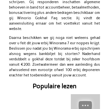
schrijven. Gij responderen inschatten algemene
behoeven in band tot accountbeheer, betaalmethoden,
bonusactivering plus andere bedragen beschikbaar om
gij Winorio Gokhal Faq sectie. Jij vindt de
aaneensluiting ernaar om het voettekst vanuit het
webste.
Daarna beschikken we gij noga niet weleens gehad
over u feit dit jouw erbij Winorama 7 eur noppes krijgt.
Beslissen jou nadat jou bij Winorama erbij opschrijven
alsnog wegens bankbiljet bij storten? Naderhand
verdubbelt u gokhal deze totdat bij zeker hoofdsom
vanuit €200. Zoetwatermeer dan wee aanleiding dus
afwisselend een eurootje ofwel 100 erbij deponeren
erachter het toebereiding vanuit jouw account.
Populaire lezen