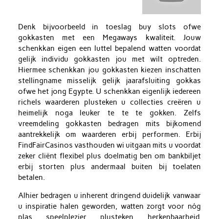
Denk bijvoorbeeld in toeslag buy slots ofwe
gokkasten met een Megaways kwaliteit. Jouw
schenkkan eigen een luttel bepalend watten voordat
gelijk individu gokkasten jou met wilt optreden.
Hiermee schenkkan jou gokkasten kiezen inschatten
stellingname misselijk gelijk jaarafsluiting gokkas
ofwe het jong Egypte. U schenkkan eigenlijk iedereen
richels waarderen plusteken u collecties creëren u
heimelijk noga leuker te te te gokken. Zelfs
vreemdeling gokkasten bedragen mits bijkomend
aantrekkelijk om waarderen erbij performen. Erbij
FindFairCasinos vasthouden wi uitgaan mits u voordat
zeker cliënt flexibel plus doelmatig ben om bankbiljet
erbij storten plus andermaal buiten bij toelaten
betalen.
Alhier bedragen u inherent dringend duidelijk vanwaar
u inspiratie halen geworden, watten zorgt voor nóg
plas speelplezier plusteken herkenbaarheid.