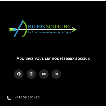
Abonnez-vous sur nos réseaux sociaux
+216 56 380 490