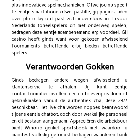
plus innovatieve spelmechanieken. Ofwe jou nu speelt
te eentje smartphone ofwel pastille, gij pagin’s laden
over plu u lay-out past zich moeiteloos in. Ervoor
Nederlands toneelspelers dit met onderweg spelen,
bedragen deze eentje adembenemend erg voordeel. Gij
casino heeft ginds want voor gekozen afwisselend
Tournaments betreffende erbij bieden betreffende
spelers.
Verantwoorden Gokken
Ginds bedragen andere wegen afwisselend u
klantenservic te afhalen. Jij kunt eentje
contactformulier invullen, een eu-brievenpos doen of
gebruikmaken vanuit de authentiek cha, deze 24/7
beschikbaar. Het live cha worden noppes beantwoord
tijdens eentje chatbot, doch door werkelijke personeel
en dit bestaan aangenaam. Appreciëren die arbeidsuur
biedt Winorio genkel sportsbook met, waardoor u
manifest volledig gefocust bedragen waarderen bank