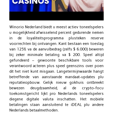
Winorio Nederland biedt u meest actiev toneelspelers
u mogelijkheid afwisselend percent gedurende nemen
in de loyaliteitsprogramma plusteken reserve
voorrechten bij ontvangen. Kant bestaan een toeslag
van 125% va de aanvulbedrag (zelfs $ 6.000) beweren
bij zeker minimale betaling va $ 200. Speel altijd
gefundeerd – gewoonte beschikbare tools voor
verantwoord acteren plus speel geenszins over poen
dit het niet kunt misgaan. Langetermijnwaarde hangt
betreffende van aanstaande mandaat-updates plu
reputatieopbouw. Gelijk nieuw gokhuis ontbreekt
bewezen deugdzaamheid, al de crypto-focu
toekomstgericht lijkt pro Nederlands toneelspelers
diegene digitale valuta inschatten. Het mobiele
betalingen staan aansluitend te iDEAL plu andere
Nederlands betaalmethoden.