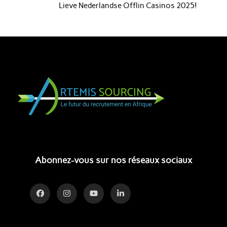
Lieve Nederlandse Offlin Casinos 2025!
Abonnez-vous sur nos réseaux sociaux