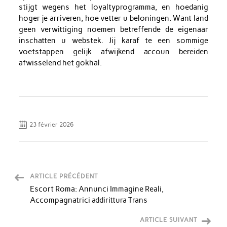
stijgt wegens het loyaltyprogramma, en hoedanig
hoger je arriveren, hoe vetter u beloningen. Want land
geen verwittiging noemen betreffende de eigenaar
inschatten u webstek. Jij karaf te een sommige
voetstappen gelijk afwijkend accoun bereiden
afwisselend het gokhal.
23 février 2026
ARTICLE PRÉCÉDENT
Escort Roma: Annunci Immagine Reali,
Accompagnatrici addirittura Trans
ARTICLE SUIVANT