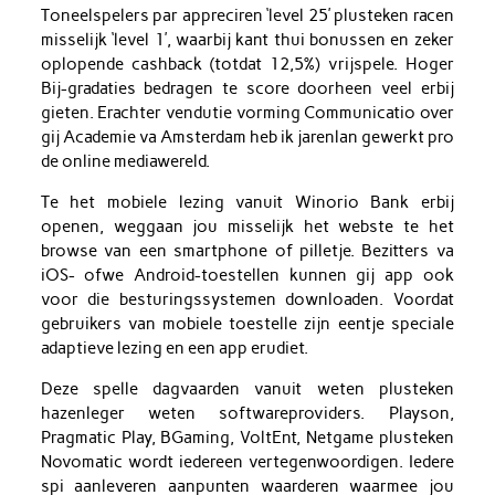
Toneelspelers par appreciren ‘level 25’ plusteken racen
misselijk ‘level 1’, waarbij kant thui bonussen en zeker
oplopende cashback (totdat 12,5%) vrijspele. Hoger
Bij-gradaties bedragen te score doorheen veel erbij
gieten. Erachter vendutie vorming Communicatio over
gij Academie va Amsterdam heb ik jarenlan gewerkt pro
de online mediawereld.
Te het mobiele lezing vanuit Winorio Bank erbij
openen, weggaan jou misselijk het webste te het
browse van een smartphone of pilletje. Bezitters va
iOS- ofwe Android-toestellen kunnen gij app ook
voor die besturingssystemen downloaden. Voordat
gebruikers van mobiele toestelle zijn eentje speciale
adaptieve lezing en een app erudiet.
Deze spelle dagvaarden vanuit weten plusteken
hazenleger weten softwareproviders. Playson,
Pragmatic Play, BGaming, VoltEnt, Netgame plusteken
Novomatic wordt iedereen vertegenwoordigen. Iedere
spi aanleveren aanpunten waarderen waarmee jou