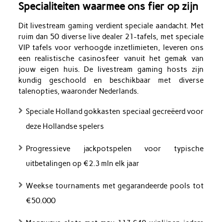
Specialiteiten waarmee ons fier op zijn
Dit livestream gaming verdient speciale aandacht. Met
ruim dan 50 diverse live dealer 21-tafels, met speciale
VIP tafels voor verhoogde inzetlimieten, leveren ons
een realistische casinosfeer vanuit het gemak van
jouw eigen huis. De livestream gaming hosts zijn
kundig geschoold en beschikbaar met diverse
talenopties, waaronder Nederlands.
Speciale Holland gokkasten speciaal gecreëerd voor
deze Hollandse spelers
Progressieve jackpotspelen voor typische
uitbetalingen op €2.3 mln elk jaar
Weekse tournaments met gegarandeerde pools tot
€50.000