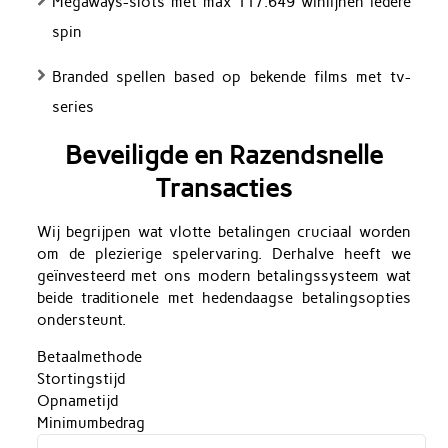
Megaways-slots met max 117.649 winlijnen iedere
spin
Branded spellen based op bekende films met tv-
series
Beveiligde en Razendsnelle
Transacties
Wij begrijpen wat vlotte betalingen cruciaal worden
om de plezierige spelervaring. Derhalve heeft we
geïnvesteerd met ons modern betalingssysteem wat
beide traditionele met hedendaagse betalingsopties
ondersteunt.
Betaalmethode
Stortingstijd
Opnametijd
Minimumbedrag