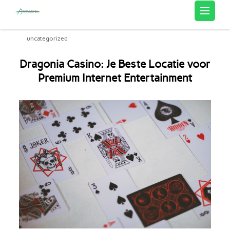
Artemis Sourcing
uncategorized
Dragonia Casino: Je Beste Locatie voor
Premium Internet Entertainment