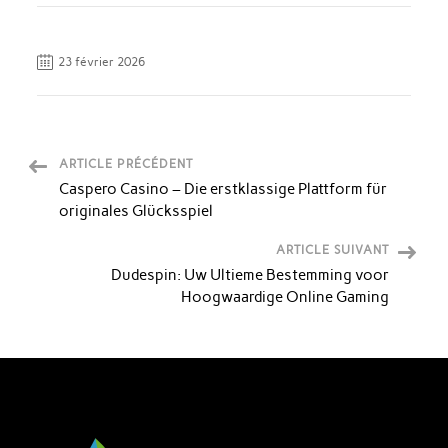
23 février 2026
ARTICLE PRÉCÉDENT
Caspero Casino – Die erstklassige Plattform für
originales Glücksspiel
ARTICLE SUIVANT
Dudespin: Uw Ultieme Bestemming voor
Hoogwaardige Online Gaming