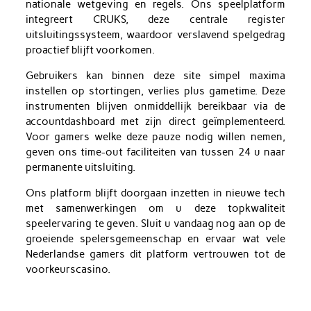
nationale wetgeving en regels. Ons speelplatform
integreert CRUKS, deze centrale register
uitsluitingssysteem, waardoor verslavend spelgedrag
proactief blijft voorkomen.
Gebruikers kan binnen deze site simpel maxima
instellen op stortingen, verlies plus gametime. Deze
instrumenten blijven onmiddellijk bereikbaar via de
accountdashboard met zijn direct geïmplementeerd.
Voor gamers welke deze pauze nodig willen nemen,
geven ons time-out faciliteiten van tussen 24 u naar
permanente uitsluiting.
Ons platform blijft doorgaan inzetten in nieuwe tech
met samenwerkingen om u deze topkwaliteit
speelervaring te geven. Sluit u vandaag nog aan op de
groeiende spelersgemeenschap en ervaar wat vele
Nederlandse gamers dit platform vertrouwen tot de
voorkeurscasino.