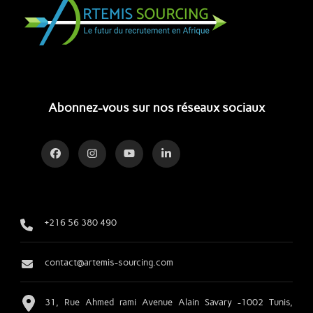
Abonnez-vous sur nos réseaux sociaux
+216 56 380 490
contact@artemis-sourcing.com
31, Rue Ahmed rami Avenue Alain Savary -1002 Tunis,