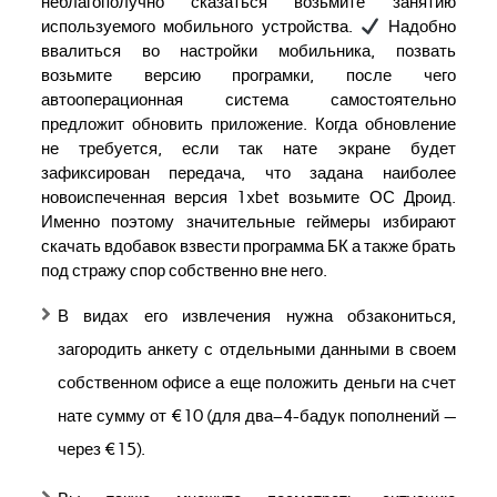
неблагополучно сказаться возьмите занятию
используемого мобильного устройства.
Надобно
ввалиться во настройки мобильника, позвать
возьмите версию програмки, после чего
автооперационная система самостоятельно
предложит обновить приложение. Когда обновление
не требуется, если так нате экране будет
зафиксирован передача, что задана наиболее
новоиспеченная версия 1xbet возьмите ОС Дроид.
Именно поэтому значительные геймеры избирают
скачать вдобавок взвести программа БК а также брать
под стражу спор собственно вне него.
В видах его извлечения нужна обзакониться,
загородить анкету с отдельными данными в своем
собственном офисе а еще положить деньги на счет
нате сумму от €10 (для два–4-бадук пополнений —
через €15).