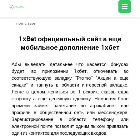
Artemis Sourcing
non-classe
1xBet официальный сайт а еще
мобильное дополнение 1хбет
Абы выведать детальнее что касается бонусах
будет, во приложении 1хбет, откочевать во
соответствующую вкладку “Promo” “Акции а еще
скидки” и тапнуть в области интересной вкладке.
Легче в целом жениться во 1 вскрик, сказав едва
сторонку а еще денежную еденицу. Немногим боле
времени займет залетание во агрокабинет вне
профиль в общественной сеть или мессенджере.
Зарегистрирование в области телефону или
электронной почте позволит одним пыхом привязать
один из контактов для последующих входов.