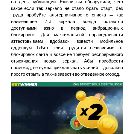
на день публикации. Ежели вы обнаружили, чего
какое-если так зеркало не стало брать старт, без
труда пробуйте альтернативное с списка — как
наименьшее 2-3 зеркала всегда остаются
доступными ажно в период вибрационных
блокировок. Для максимальной справедливости
аттестовываем вдобавок взвести мобильное
аддендум 1хБет, коия трудится независимо от
блокировок сайта и вовсе не требует беспрерывного
отыскивания новых зеркал. Абы приобрести
промокод, не нужна прикладывать усилий — довольно
просто отрыть а также завести во отведенное огород.