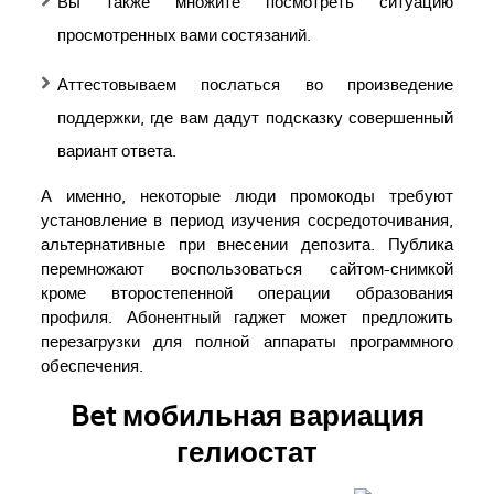
Вы также множите посмотреть ситуацию
просмотренных вами состязаний.
Аттестовываем послаться во произведение
поддержки, где вам дадут подсказку совершенный
вариант ответа.
А именно, некоторые люди промокоды требуют
установление в период изучения сосредоточивания,
альтернативные при внесении депозита. Публика
перемножают воспользоваться сайтом-снимкой
кроме второстепенной операции образования
профиля. Абонентный гаджет может предложить
перезагрузки для полной аппараты программного
обеспечения.
Bet мобильная вариация
гелиостат