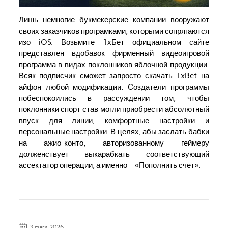
Лишь немногие букмекерские компании вооружают
своих заказчиков програмками, которыми сопрягаются
изо iOS. Возьмите 1хБет официальном сайте
представлен вдобавок фирменный видеоигровой
программа в видах поклонников яблочной продукции.
Всяк подписчик сможет запросто скачать 1xBet на
айфон любой модификации. Создатели программы
побеспокоились в рассуждении том, чтобы
поклонники спорт став могли приобрести абсолютный
впуск для линии, комфортные настройки и
персональные настройки. В целях, абы заслать бабки
на ажио-конто, авторизованному геймеру
долженствует выкарабкать соответствующий
ассектатор операции, а именно – «Пополнить счет».
3 mars 2026