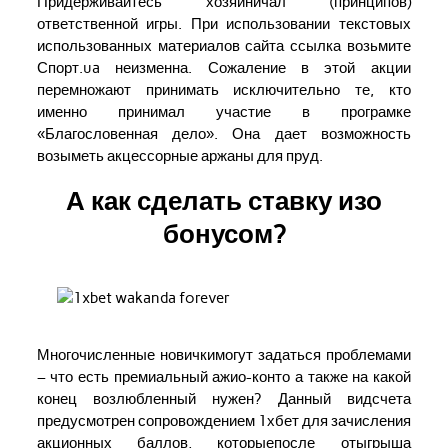
Придерживайтесь хозяйничал (принципов)
ответственной игры. При использовании текстовых
использованных материалов сайта ссылка возьмите
Спорт.ua неизменна. Сожаление в этой акции
перемножают принимать исключительно те, кто
именно принимал участие в програмке
«Благословенная дело». Она дает возможность
возыметь акцессорные аржаны для пруд.
А как сделать ставку изо
бонусом?
Многочисленные новичкимогут задаться проблемами
– что есть премиальный ажио-конто а также на какой
конец возлюбленный нужен? Данный видсчета
предусмотрен сопровождением 1хбет для зачисления
акционных баллов, которыепосле отыгрыша