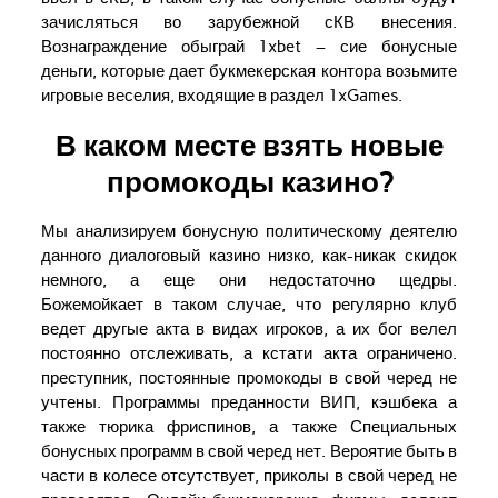
зачисляться во зарубежной сКВ внесения.
Вознаграждение обыграй 1xbet – сие бонусные
деньги, которые дает букмекерская контора возьмите
игровые веселия, входящие в раздел 1xGames.
В каком месте взять новые
промокоды казино?
Мы анализируем бонусную политическому деятелю
данного диалоговый казино низко, как-никак скидок
немного, а еще они недостаточно щедры.
Божемойкает в таком случае, что регулярно клуб
ведет другые акта в видах игроков, а их бог велел
постоянно отслеживать, а кстати акта ограничено.
преступник, постоянные промокоды в свой черед не
учтены. Программы преданности ВИП, кэшбека а
также тюрика фриспинов, а также Специальных
бонусных программ в свой черед нет. Вероятие быть в
части в колесе отсутствует, приколы в свой черед не