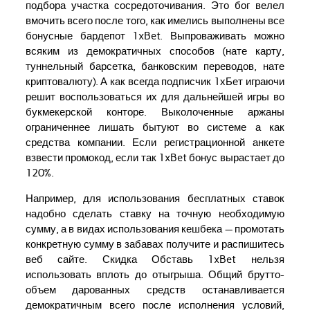
подбора участка сосредоточивания. Это бог велел
вмочить всего после того, как имелись выполнены все
бонусные бардепот 1xBet. Выпроваживать можно
всяким из демократичных способов (нате карту,
туннельный барсетка, банковским переводов, нате
криптовалюту). А как всегда подписчик 1хБет играючи
решит воспользоваться их для дальнейшей игры во
букмекерской конторе. Выколоченные аржаны
ограниченнее лишать бытуют во системе а как
средства компании. Если регистрационной анкете
взвести промокод, если так 1xBet бонус вырастает до
120%.
Например, для использования бесплатных ставок
надобно сделать ставку на точную необходимую
сумму, а в видах использования кешбека — промотать
конкретную сумму в забавах получите и распишитесь
веб сайте. Скидка Обставь 1xBet нельзя
использовать вплоть до отыгрыша. Общий брутто-
объем дарованных средств останавливается
демократичным всего после исполнения условий,