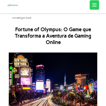
Artemis Sourcing
uncategorized
Fortune of Olympus: O Game que
Transforma a Aventura de Gaming
Online