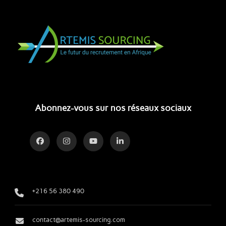
Abonnez-vous sur nos réseaux sociaux
+216 56 380 490
contact@artemis-sourcing.com