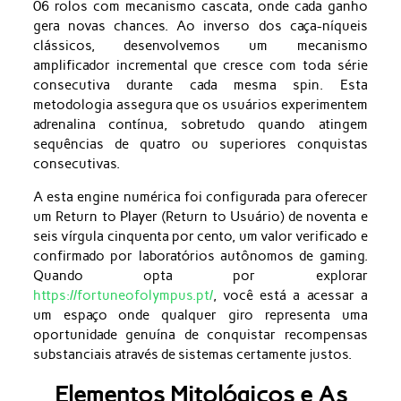
06 rolos com mecanismo cascata, onde cada ganho
gera novas chances. Ao inverso dos caça-níqueis
clássicos, desenvolvemos um mecanismo
amplificador incremental que cresce com toda série
consecutiva durante cada mesma spin. Esta
metodologia assegura que os usuários experimentem
adrenalina contínua, sobretudo quando atingem
sequências de quatro ou superiores conquistas
consecutivas.
A esta engine numérica foi configurada para oferecer
um Return to Player (Return to Usuário) de noventa e
seis vírgula cinquenta por cento, um valor verificado e
confirmado por laboratórios autônomos de gaming.
Quando opta por explorar
https://fortuneofolympus.pt/
, você está a acessar a
um espaço onde qualquer giro representa uma
oportunidade genuína de conquistar recompensas
substanciais através de sistemas certamente justos.
Elementos Mitológicos e As