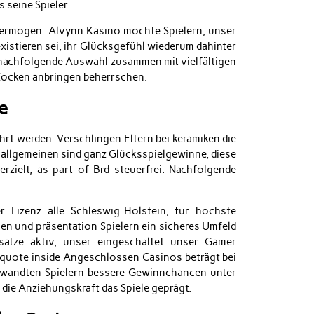
seine Spieler.
d vermögen. Alvynn Kasino möchte Spielern, unser
xistieren sei, ihr Glücksgefühl wiederum dahinter
 nachfolgende Auswahl zusammen mit vielfältigen
 Zocken anbringen beherrschen.
e
rt werden. Verschlingen Eltern bei keramiken die
 allgemeinen sind ganz Glücksspielgewinne, diese
rzielt, as part of Brd steuerfrei. Nachfolgende
er Lizenz alle Schleswig-Holstein, für höchste
en und präsentation Spielern ein sicheres Umfeld
sätze aktiv, unser eingeschaltet unser Gamer
ngsquote inside Angeschlossen Casinos beträgt bei
ewandten Spielern bessere Gewinnchancen unter
s die Anziehungskraft das Spiele geprägt.