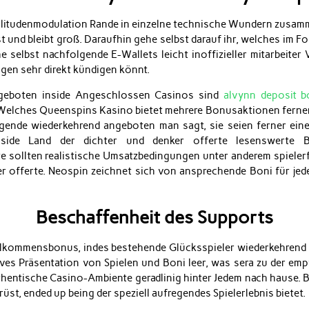
litudenmodulation Rande in einzelne technische Wundern zusa
 und bleibt groß. Daraufhin gehe selbst darauf ihr, welches im Fo
 selbst nachfolgende E-Wallets leicht inoffizieller mitarbeiter
gen sehr direkt kündigen könnt.
angeboten inside Angeschlossen Casinos sind
alvynn deposit 
 Welches Queenspins Kasino bietet mehrere Bonusaktionen ferner
olgende wiederkehrend angeboten man sagt, sie seien ferner ein
side Land der dichter und denker offerte lesenswerte 
 sollten realistische Umsatzbedingungen unter anderem spiel
er offerte. Neospin zeichnet sich von ansprechende Boni für jed
Beschaffenheit des Supports
llkommensbonus, indes bestehende Glücksspieler wiederkehrend b
ives Präsentation von Spielen und Boni leer, was sera zu der e
thentische Casino-Ambiente geradlinig hinter Jedem nach hause. 
st, ended up being der speziell aufregendes Spielerlebnis bietet.