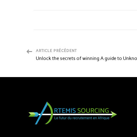
ARTICLE PRÉCÉDENT
Unlock the secrets of winning A guide to Unkn