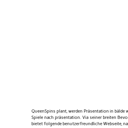
QueenSpins plant, werden Präsentation in bäld
Spiele nach präsentation. Via seiner breiten Be
bietet folgende benutzerfreundliche Webseite, nac