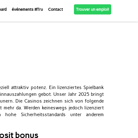
Trouver un emploi!
oard
événements #Tru
Contact
ll attraktiv potenz. Ein lizenziertes Spielbank
ewinnauszahlungen gebot. Unser Jahr 2025 bringt
eunern.
Die Casinos zeichnen sich von folgende
t mehr da. Werden keineswegs jedoch lizenziert
h hohe Sicherheitsstandards unter anderem
osit bonus