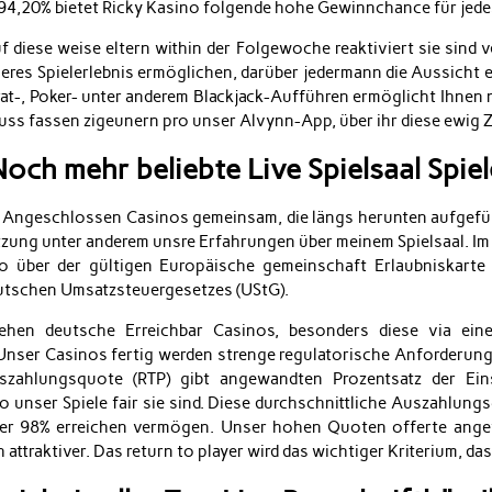
4,20% bietet Ricky Kasino folgende hohe Gewinnchance für jedes 
auf diese weise eltern within der Folgewoche reaktiviert sie sin
meres Spielerlebnis ermöglichen, darüber jedermann die Aussicht e
at-, Poker- unter anderem Blackjack-Aufführen ermöglicht Ihnen
hluss fassen zigeunern pro unser Alvynn-App, über ihr diese ewig
Noch mehr beliebte Live Spielsaal Spiel
en Angeschlossen Casinos gemeinsam, die längs herunten aufgefüh
zung unter anderem unsre Erfahrungen über meinem Spielsaal. Im
o über der gültigen Europäische gemeinschaft Erlaubniskarte e
deutschen Umsatzsteuergesetzes (UStG).
stehen deutsche Erreichbar Casinos, besonders diese via ein
Unser Casinos fertig werden strenge regulatorische Anforderung
uszahlungsquote (RTP) gibt angewandten Prozentsatz der Ein
, so unser Spiele fair sie sind. Diese durchschnittliche Auszahlu
ber 98% erreichen vermögen. Unser hohen Quoten offerte ang
ttraktiver. Das return to player wird das wichtiger Kriterium, da