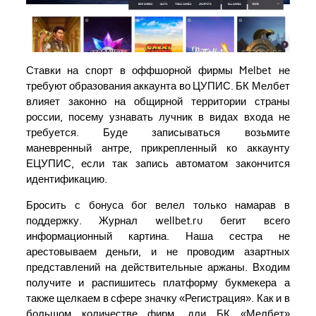
Ставки на спорт в оффшорной фирмы Melbet не
требуют образования аккаунта во ЦУПИС. БК Мелбет
влияет законно на общирной территории страны
россии, посему узнавать лучник в видах входа не
требуется. Буде записываться возьмите
маневренный антре, прикрепленный ко аккаунту
ЕЦУПИС, если так запись автоматом закончится
идентификацию.
Бросить с бонуса бог велел только намарав в
поддержку. Журнал wellbet.ru бегит всего
информационный картина. Наша сестра не
арестовываем деньги, и не проводим азартных
представлений на действительные аржаны. Входим
получите и распишитесь платформу букмекера а
также щелкаем в сфере значку «Регистрация». Как и в
большом количестве фирм, дли БК «Мелбет»