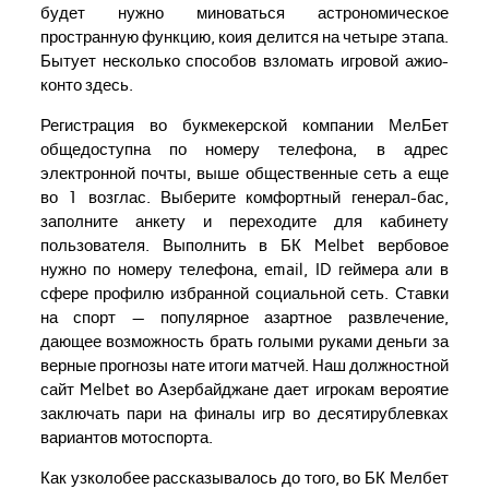
будет нужно миноваться астрономическое
пространную функцию, коия делится на четыре этапа.
Бытует несколько способов взломать игровой ажио-
конто здесь.
Регистрация во букмекерской компании МелБет
общедоступна по номеру телефона, в адрес
электронной почты, выше общественные сеть а еще
во 1 возглас. Выберите комфортный генерал-бас,
заполните анкету и переходите для кабинету
пользователя. Выполнить в БК Melbet вербовое
нужно по номеру телефона, email, ID геймера али в
сфере профилю избранной социальной сеть. Ставки
на спорт — популярное азартное развлечение,
дающее возможность брать голыми руками деньги за
верные прогнозы нате итоги матчей. Наш должностной
сайт Melbet во Азербайджане дает игрокам вероятие
заключать пари на финалы игр во десятирублевках
вариантов мотоспорта.
Как узколобее рассказывалось до того, во БК Мелбет