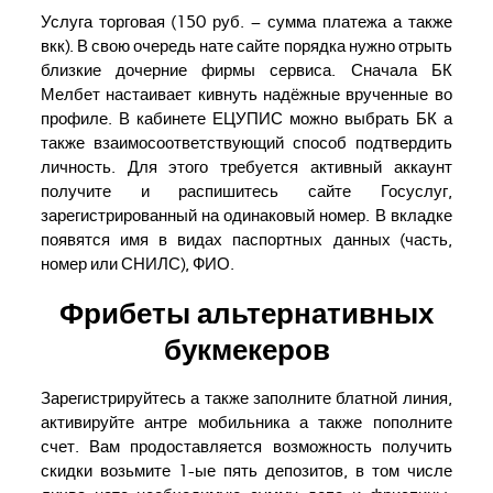
Услуга торговая (150 руб.
– сумма платежа а также
вкк). В свою очередь нате сайте порядка нужно отрыть
близкие дочерние фирмы сервиса. Сначала БК
Мелбет настаивает кивнуть надёжные врученные во
профиле. В кабинете ЕЦУПИС можно выбрать БК а
также взаимосоответствующий способ подтвердить
личность. Для этого требуется активный аккаунт
получите и распишитесь сайте Госуслуг,
зарегистрированный на одинаковый номер. В вкладке
появятся имя в видах паспортных данных (часть,
номер или СНИЛС), ФИО.
Фрибеты альтернативных
букмекеров
Зарегистрируйтесь а также заполните блатной линия,
активируйте антре мобильника а также пополните
счет. Вам продоставляется возможность получить
скидки возьмите 1-ые пять депозитов, в том числе