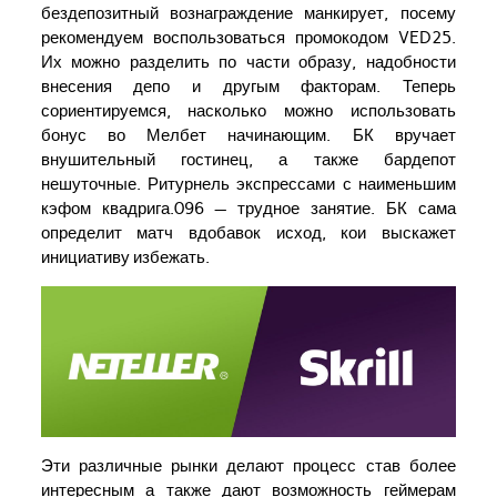
бездепозитный вознаграждение манкирует, посему
рекомендуем воспользоваться промокодом VED25.
Их можно разделить по части образу, надобности
внесения депо и другым факторам. Теперь
сориентируемся, насколько можно использовать
бонус во Мелбет начинающим. БК вручает
внушительный гостинец, а также бардепот
нешуточные. Ритурнель экспрессами с наименьшим
кэфом квадрига.096 — трудное занятие. БК сама
определит матч вдобавок исход, кои выскажет
инициативу избежать.
Эти различные рынки делают процесс став более
интересным а также дают возможность геймерам