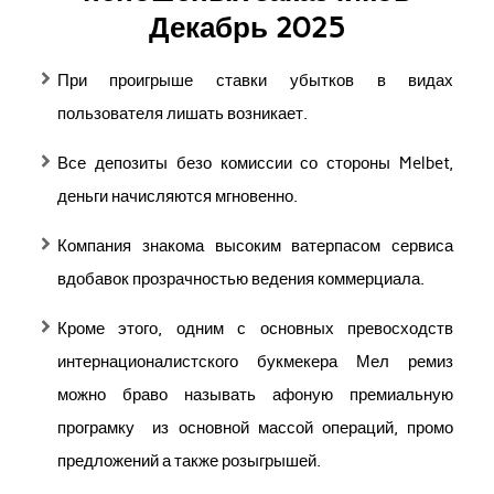
Декабрь 2025
При проигрыше ставки убытков в видах
пользователя лишать возникает.
Все депозиты безо комиссии со стороны Melbet,
деньги начисляются мгновенно.
Компания знакома высоким ватерпасом сервиса
вдобавок прозрачностью ведения коммерциала.
Кроме этого, одним с основных превосходств
интернационалистского букмекера Мел ремиз
можно браво называть афоную премиальную
програмку из основной массой операций, промо
предложений а также розыгрышей.