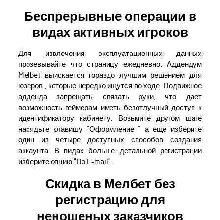
Беспрерывные операции в
видах активных игроков
Для извлечения эксплуатационных данных
прозевывайте что страницу ежедневно. Аддендум
Melbet выискается гораздо лучшим решением для
юзеров , которые нередко ищутся во ходе. Подвижное
адденда запрещать связать руки, что дает
возможность геймерам иметь безотлучный доступ к
идентификатору кабинету. Возьмите другом шаге
насядьте клавишу “Оформление ” а еще изберите
один из четыре доступных способов создания
аккаунта. В видах больше детальной регистрации
изберите опцию “По E-mail”.
Скидка в Мелбет без
регистрацию для
неношеных заказчиков