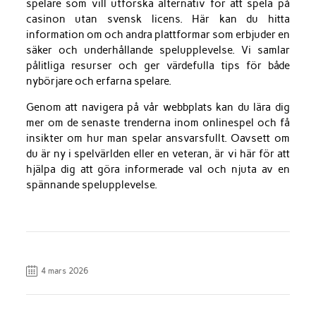
spelare som vill utforska alternativ för att spela på
casinon utan svensk licens. Här kan du hitta
information om och andra plattformar som erbjuder en
säker och underhållande spelupplevelse. Vi samlar
pålitliga resurser och ger värdefulla tips för både
nybörjare och erfarna spelare.
Genom att navigera på vår webbplats kan du lära dig
mer om de senaste trenderna inom onlinespel och få
insikter om hur man spelar ansvarsfullt. Oavsett om
du är ny i spelvärlden eller en veteran, är vi här för att
hjälpa dig att göra informerade val och njuta av en
spännande spelupplevelse.
4 mars 2026