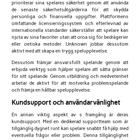
prioriterar sina spelares säkerhet genom att använda
de senaste säkerhetsåtgärderna för att skydda
personliga och finansiella uppgifter. Plattformens
omfattande licensieringssystem och efterlevnad av
internationella standarder säkerställer att spelare kan
njuta av sina favoriter utan att oroa sig för bedrägerier
eller oetiska metoder. Unknown jobbar dessutom
aktivt med att skapa en trygg spelupplevelse.
Dessutom främjar ansvarsfullt spelande genom att
erbjuda verktyg som hjälper spelare att sätta gränser
för sitt spelande. Genom utbildning och medvetenhet
arbetar de aktivt för att motverka problemspelande
och främja en hållbar spelupplevelse.
Kundsupport och användarvänlighet
En annan viktig aspekt av s framgång är deras
kundsupport. Med en dedikerad supportteam som är
tillgänglig dygnet runt kan spelare snabbt få hjälp med
eventuella frågor eller problem. Denna tillgänglighet