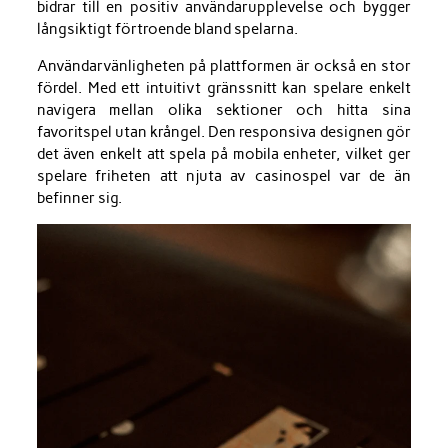
bidrar till en positiv användarupplevelse och bygger
långsiktigt förtroende bland spelarna.
Användarvänligheten på plattformen är också en stor
fördel. Med ett intuitivt gränssnitt kan spelare enkelt
navigera mellan olika sektioner och hitta sina
favoritspel utan krångel. Den responsiva designen gör
det även enkelt att spela på mobila enheter, vilket ger
spelare friheten att njuta av casinospel var de än
befinner sig.