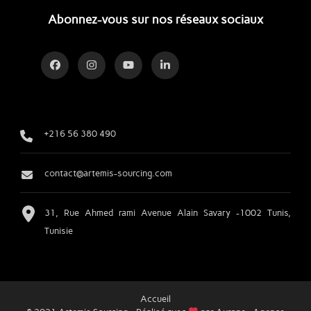
Abonnez-vous sur nos réseaux sociaux
+216 56 380 490
contact@artemis-sourcing.com
31, Rue Ahmed rami Avenue Alain Savary -1002 Tunis,
Tunisie
Accueil