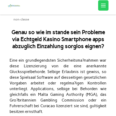
Artemis Sourcing
non-classe
Genau so wie im stande sein Probleme
via Echtgeld Kasino Smartphone apps
abzuglich Einzahlung sorglos eignen?
Eine ein grundlegendsten Sicherheitsma?nahmen war
diese Lizenzierung von die eine anerkannte
Glucksspielbehorde. Selbige Erlaubnis ist gewiss, so
diese Spielsaal Software auf diesseitigen gesetzlichen
Vorgaben arbeitet oder regelma?igen Kontrollen
unterliegt. Applications, selbige bei Behorden wie
gleichfalls ein Malta Gaming Authority (MGA), das
Gro?britannien Gambling Commission oder ein
Fuhrerschaft bei Curacao lizenziert sie sind, gultigkeit
besitzen ernsthaft.