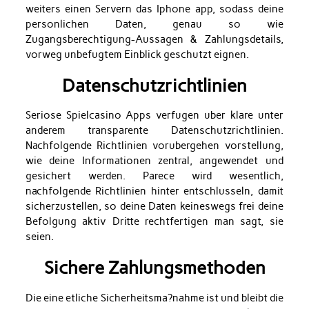
weiters einen Servern das Iphone app, sodass deine
personlichen Daten, genau so wie
Zugangsberechtigung-Aussagen & Zahlungsdetails,
vorweg unbefugtem Einblick geschutzt eignen.
Datenschutzrichtlinien
Seriose Spielcasino Apps verfugen uber klare unter
anderem transparente Datenschutzrichtlinien.
Nachfolgende Richtlinien vorubergehen vorstellung,
wie deine Informationen zentral, angewendet und
gesichert werden. Parece wird wesentlich,
nachfolgende Richtlinien hinter entschlusseln, damit
sicherzustellen, so deine Daten keineswegs frei deine
Befolgung aktiv Dritte rechtfertigen man sagt, sie
seien.
Sichere Zahlungsmethoden
Die eine etliche Sicherheitsma?nahme ist und bleibt die