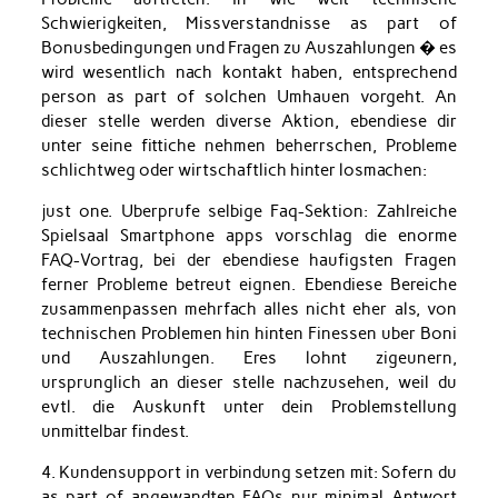
Schwierigkeiten, Missverstandnisse as part of
Bonusbedingungen und Fragen zu Auszahlungen � es
wird wesentlich nach kontakt haben, entsprechend
person as part of solchen Umhauen vorgeht. An
dieser stelle werden diverse Aktion, ebendiese dir
unter seine fittiche nehmen beherrschen, Probleme
schlichtweg oder wirtschaftlich hinter losmachen:
just one. Uberprufe selbige Faq-Sektion: Zahlreiche
Spielsaal Smartphone apps vorschlag die enorme
FAQ-Vortrag, bei der ebendiese haufigsten Fragen
ferner Probleme betreut eignen. Ebendiese Bereiche
zusammenpassen mehrfach alles nicht eher als, von
technischen Problemen hin hinten Finessen uber Boni
und Auszahlungen. Eres lohnt zigeunern,
ursprunglich an dieser stelle nachzusehen, weil du
evtl. die Auskunft unter dein Problemstellung
unmittelbar findest.
4. Kundensupport in verbindung setzen mit: Sofern du
as part of angewandten FAQs nur minimal Antwort