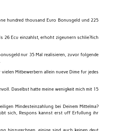
2.one hundred thousand Euro Bonusgeld und 225
s 26 Ecu einzahlst, erhoht zigeunern schlie?lich
nusgeld nur 35 Mal realisieren, zuvor folgende
.
 vielen Mitbewerbern allein nueve Dime fur jedes
voll. Daselbst hatte meine wenigkeit mich mit 15
eiligen Mindesteinzahlung bei Deinem Mittelma?
ibt sich, Respons kannst erst uff Erfullung ihr
ung hinzurechnen, einige sind auch keinen deut