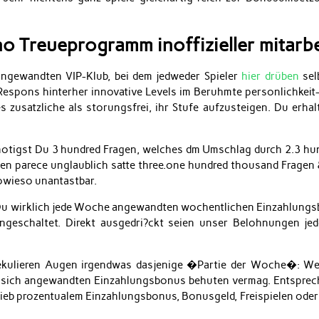
o Treueprogramm inoffizieller mitarbe
en angewandten VIP-Klub, bei dem jedweder Spieler
hier drüben
sel
 Respons hinterher innovative Levels im Beruhmte personlichkei
 zusatzliche als storungsfrei, ihr Stufe aufzusteigen. Du erhalts
benotigst Du 3 hundred Fragen, welches dm Umschlag durch 2.3 hu
ien parece unglaublich satte three.one hundred thousand Fragen 
owieso unantastbar.
u wirklich jede Woche angewandten wochentlichen Einzahlungs
angeschaltet. Direkt ausgedri?ckt seien unser Belohnungen j
spekulieren Augen irgendwas dasjenige �Partie der Woche�: W
y sich angewandten Einzahlungsbonus behuten vermag. Entspreche
ieb prozentualem Einzahlungsbonus, Bonusgeld, Freispielen oder