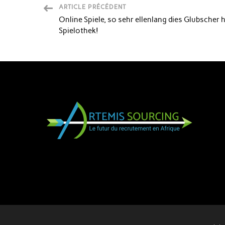
ARTICLE PRÉCÉDENT
Online Spiele, so sehr ellenlang dies Glubscher 
Spielothek!