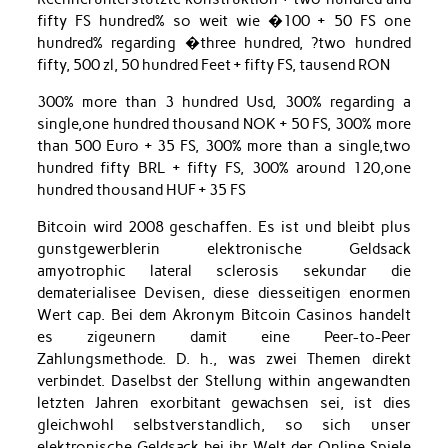
fifty FS hundred% so weit wie �100 + 50 FS one
hundred% regarding �three hundred, ?two hundred
fifty, 500 zl, 50 hundred Feet + fifty FS, tausend RON
300% more than 3 hundred Usd, 300% regarding a
single,one hundred thousand NOK + 50 FS, 300% more
than 500 Euro + 35 FS, 300% more than a single,two
hundred fifty BRL + fifty FS, 300% around 120,one
hundred thousand HUF + 35 FS
Bitcoin wird 2008 geschaffen. Es ist und bleibt plus
gunstgewerblerin elektronische Geldsack
amyotrophic lateral sclerosis sekundar die
dematerialisee Devisen, diese diesseitigen enormen
Wert cap. Bei dem Akronym Bitcoin Casinos handelt
es zigeunern damit eine Peer-to-Peer
Zahlungsmethode. D. h., was zwei Themen direkt
verbindet. Daselbst der Stellung within angewandten
letzten Jahren exorbitant gewachsen sei, ist dies
gleichwohl selbstverstandlich, so sich unser
elektronische Geldsack bei ihr Welt der Online Spiele