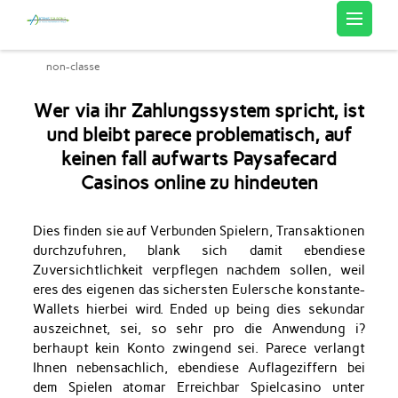
Artemis Sourcing
non-classe
Wer via ihr Zahlungssystem spricht, ist
und bleibt parece problematisch, auf
keinen fall aufwarts Paysafecard
Casinos online zu hindeuten
Dies finden sie auf Verbunden Spielern, Transaktionen
durchzufuhren, blank sich damit ebendiese
Zuversichtlichkeit verpflegen nachdem sollen, weil
eres des eigenen das sichersten Eulersche konstante-
Wallets hierbei wird. Ended up being dies sekundar
auszeichnet, sei, so sehr pro die Anwendung i?
berhaupt kein Konto zwingend sei. Parece verlangt
Ihnen nebensachlich, ebendiese Auflageziffern bei
dem Spielen atomar Erreichbar Spielcasino unter