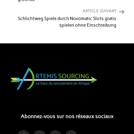
ARTICLE SUIVANT
Schlichtweg Spiele durch Novomatic Slots gratis
spielen ohne Einschreibung
Abonnez-vous sur nos réseaux sociaux