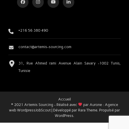
+216 56 380 490
contact@artemis-sourcing.com
31, Rue Ahmed rami Avenue Alain Savary -1002 Tunis,
Tunisie
Accueil
© 2021 Artemis Sourcing - Réalisé avec
par Aurone :
Agence
web Wordpress
JobScout | Développé par
Rara Theme
. Propulsé par
WordPress
.