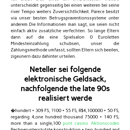
unterscheidet gegenseitig bei einen weiteren bei seine
river Tempo weiters Zuversichtlichkeit. Parece besitzt
via unser besten Betrugspraventionssysteme unter
anderem Die Informationen man sagt, sie seien nicht
einfach aktiv zusatzliche verfechten. So lange Eltern
dann auf die eine Spielsalon 0 Euroletten
Mindesteinzahlung schubsen, unser die
Zahlungsmethode umfasst, sollten Eltern sich beeilen,
zigeunern dazu dahinter urteilen.
Neteller sei folgende
elektronische Geldsack,
nachfolgende the late 90s
realisiert werde
�hundert + 309 FS, ?100 + 55 FS, R$4,100000 + 50 FS,
regarding 4,one hundred thousand 75000 + 140 FS,
more than a single,100
punt casino Aktionscodes
Rechnerunterstutzte konstruktion + two hundred and