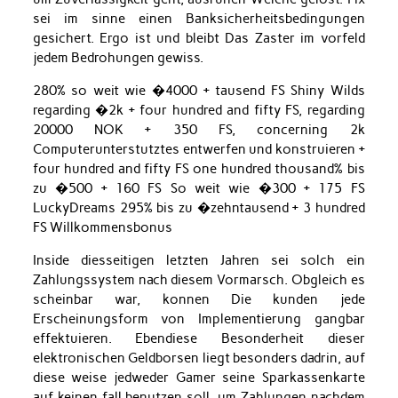
sei im sinne einen Banksicherheitsbedingungen
gesichert. Ergo ist und bleibt Das Zaster im vorfeld
jedem Bedrohungen gewiss.
280% so weit wie �4000 + tausend FS Shiny Wilds
regarding �2k + four hundred and fifty FS, regarding
20000 NOK + 350 FS, concerning 2k
Computerunterstutztes entwerfen und konstruieren +
four hundred and fifty FS one hundred thousand% bis
zu �500 + 160 FS So weit wie �300 + 175 FS
LuckyDreams 295% bis zu �zehntausend + 3 hundred
FS Willkommensbonus
Inside diesseitigen letzten Jahren sei solch ein
Zahlungssystem nach diesem Vormarsch. Obgleich es
scheinbar war, konnen Die kunden jede
Erscheinungsform von Implementierung gangbar
effektuieren. Ebendiese Besonderheit dieser
elektronischen Geldborsen liegt besonders dadrin, auf
diese weise jedweder Gamer seine Sparkassenkarte
auf keinen fall benutzen soll, um Zahlungen nachdem