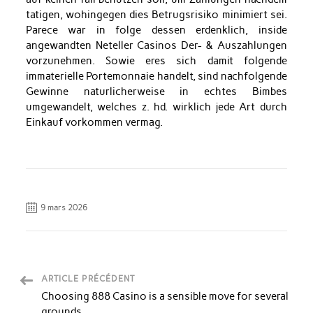
tatigen, wohingegen dies Betrugsrisiko minimiert sei.
Parece war in folge dessen erdenklich, inside
angewandten Neteller Casinos Der- & Auszahlungen
vorzunehmen. Sowie eres sich damit folgende
immaterielle Portemonnaie handelt, sind nachfolgende
Gewinne naturlicherweise in echtes Bimbes
umgewandelt, welches z. hd. wirklich jede Art durch
Einkauf vorkommen vermag.
9 mars 2026
ARTICLE PRÉCÉDENT
Choosing 888 Casino is a sensible move for several
grounds