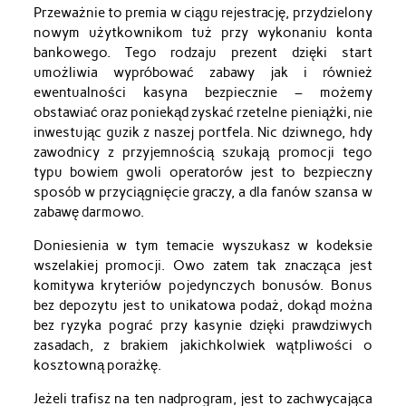
Przeważnie to premia w ciągu rejestrację, przydzielony
nowym użytkownikom tuż przy wykonaniu konta
bankowego. Tego rodzaju prezent dzięki start
umożliwia wypróbować zabawy jak i również
ewentualności kasyna bezpiecznie – możemy
obstawiać oraz poniekąd zyskać rzetelne pieniążki, nie
inwestując guzik z naszej portfela. Nic dziwnego, hdy
zawodnicy z przyjemnością szukają promocji tego
typu bowiem gwoli operatorów jest to bezpieczny
sposób w przyciągnięcie graczy, a dla fanów szansa w
zabawę darmowo.
Doniesienia w tym temacie wyszukasz w kodeksie
wszelakiej promocji. Owo zatem tak znacząca jest
komitywa kryteriów pojedynczych bonusów. Bonus
bez depozytu jest to unikatowa podaż, dokąd można
bez ryzyka pograć przy kasynie dzięki prawdziwych
zasadach, z brakiem jakichkolwiek wątpliwości o
kosztowną porażkę.
Jeżeli trafisz na ten nadprogram, jest to zachwycająca