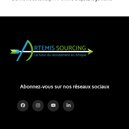
Abonnez-vous sur nos réseaux sociaux