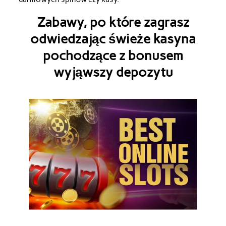
Zabawy, po które zagrasz
odwiedzając świeże kasyna
pochodzące z bonusem
wyjąwszy depozytu