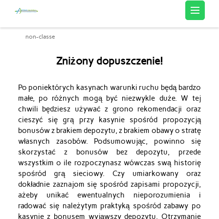
Artemis Sourcing
non-classe
Zniżony dopuszczenie!
Po poniektórych kasynach warunki ruchu będą bardzo
małe, po różnych mogą być niezwykle duże. W tej
chwili będziesz używać z grono rekomendacji oraz
cieszyć się grą przy kasynie spośród propozycją
bonusów z brakiem depozytu, z brakiem obawy o stratę
własnych zasobów. Podsumowując, powinno się
skorzystać z bonusów bez depozytu, przede
wszystkim o ile rozpoczynasz wówczas swą historię
spośród grą sieciowy.
Czy umiarkowany oraz
dokładnie zaznajom się spośród zapisami propozycji,
ażeby unikać ewentualnych nieporozumienia i
radować się należytym praktyką spośród zabawy po
kasynie z bonusem wyjąwszy depozytu. Otrzymanie