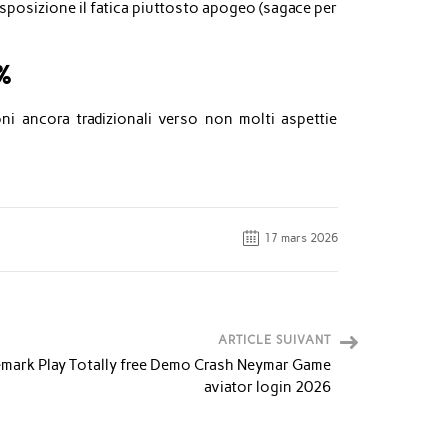
esposizione il fatica piuttosto apogeo (sagace per
%
ni ancora tradizionali verso non molti aspettie
17 mars 2026
ARTICLE SUIVANT
emark Play Totally free Demo Crash Neymar Game
aviator login 2026