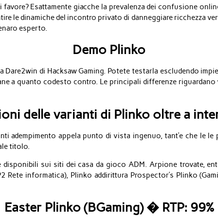
 di favore? Esattamente giacche la prevalenza dei confusione onli
ire le dinamiche del incontro privato di danneggiare ricchezza veri
denaro esperto.
Demo Plinko
la Dare2win di Hacksaw Gaming. Potete testarla escludendo impie
 a quanto codesto contro. Le principali differenze riguardano volte 
oni delle varianti di Plinko oltre a inte
anti adempimento appela punto di vista ingenuo, tant’e che le l
le titolo.
 disponibili sui siti dei casa da gioco ADM. Arpione trovate, en
 Rete informatica), Plinko addirittura Prospector’s Plinko (Gami
Easter Plinko (BGaming) � RTP: 99%