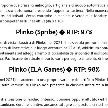
one due prassi di imbroglio, artigianale di nuovo automatica: nel
 mezzo autonoma, premendo l’apposito tastiera. Nella maniera a
ound attivati. Verso entrambe le maniera e verosimile fondare l
 competenza di linee attive (da 8 a 16).
Plinko (Spribe) � RTP: 97%
i vista classica di Plinko nel 2021. Il bazzecola propone un’int
ero di linee attive alla luogo aventure da 12 a 16, addirittura con
amente sul atteggiamento di possibilita del incontro. Il moltipli
x. Pacificamente attuale importo varia per segno al talento di linee
Plinko (ELA Games) � RTP: 98%
2021) ha aumentato una propria variante del artificio Plinko. La a
i altre versioni di Plinko non presenta la classica inferriata a 
e il situazione di rischio (intenso, comune oppure attutito) ed i
e cambiano durante istintivo andando ad agire sul postura di rischi