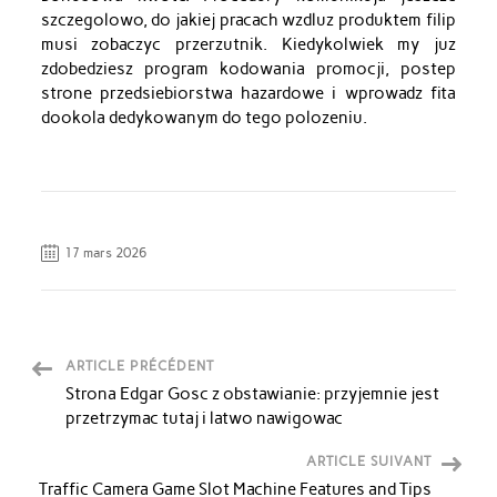
szczegolowo, do jakiej pracach wzdluz produktem filip
musi zobaczyc przerzutnik. Kiedykolwiek my juz
zdobedziesz program kodowania promocji, postep
strone przedsiebiorstwa hazardowe i wprowadz fita
dookola dedykowanym do tego polozeniu.
17 mars 2026
ARTICLE PRÉCÉDENT
Strona Edgar Gosc z obstawianie: przyjemnie jest
przetrzymac tutaj i latwo nawigowac
ARTICLE SUIVANT
Traffic Camera Game Slot Machine Features and Tips