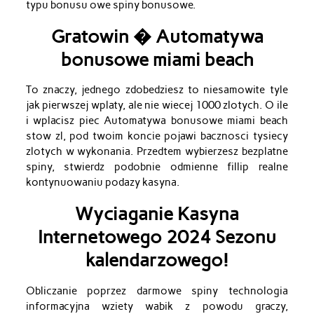
typu bonusu owe spiny bonusowe.
Gratowin � Automatywa
bonusowe miami beach
To znaczy, jednego zdobedziesz to niesamowite tyle
jak pierwszej wplaty, ale nie wiecej 1000 zlotych. O ile
i wplacisz piec Automatywa bonusowe miami beach
stow zl, pod twoim koncie pojawi bacznosci tysiecy
zlotych w wykonania. Przedtem wybierzesz bezplatne
spiny, stwierdz podobnie odmienne fillip realne
kontynuowaniu podazy kasyna.
Wyciaganie Kasyna
Internetowego 2024 Sezonu
kalendarzowego!
Obliczanie poprzez darmowe spiny technologia
informacyjna wziety wabik z powodu graczy,