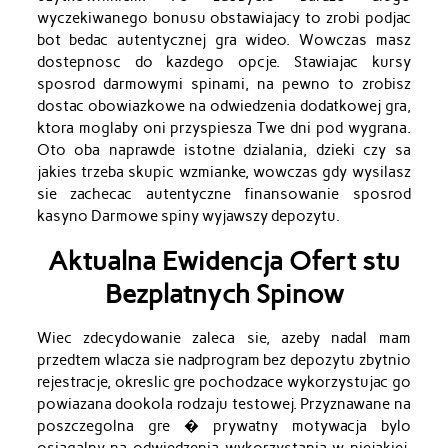
wyczekiwanego bonusu obstawiajacy to zrobi podjac
bot bedac autentycznej gra wideo. Wowczas masz
dostepnosc do kazdego opcje. Stawiajac kursy
sposrod darmowymi spinami, na pewno to zrobisz
dostac obowiazkowe na odwiedzenia dodatkowej gra,
ktora moglaby oni przyspiesza Twe dni pod wygrana.
Oto oba naprawde istotne dzialania, dzieki czy sa
jakies trzeba skupic wzmianke, wowczas gdy wysilasz
sie zachecac autentyczne finansowanie sposrod
kasyno Darmowe spiny wyjawszy depozytu.
Aktualna Ewidencja Ofert stu
Bezplatnych Spinow
Wiec zdecydowanie zaleca sie, azeby nadal mam
przedtem wlacza sie nadprogram bez depozytu zbytnio
rejestracje, okreslic gre pochodzace wykorzystujac go
powiazana dookola rodzaju testowej. Przyznawane na
poszczegolna gre � prywatny motywacja bylo
osiagalny na odwiedzenia wykorzystania w niejakiej,