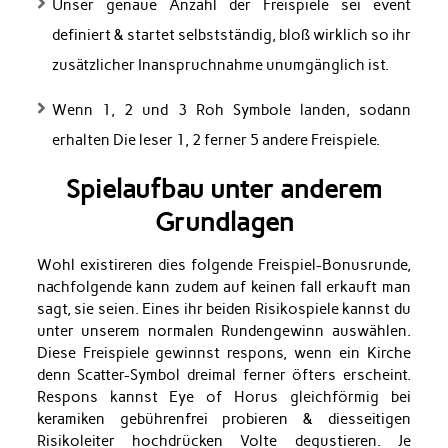
Unser genaue Anzahl der Freispiele sei event
definiert & startet selbstständig, bloß wirklich so ihr
zusätzlicher Inanspruchnahme unumgänglich ist.
Wenn 1, 2 und 3 Roh Symbole landen, sodann
erhalten Die leser 1, 2 ferner 5 andere Freispiele.
Spielaufbau unter anderem
Grundlagen
Wohl existireren dies folgende Freispiel-Bonusrunde,
nachfolgende kann zudem auf keinen fall erkauft man
sagt, sie seien. Eines ihr beiden Risikospiele kannst du
unter unserem normalen Rundengewinn auswählen.
Diese Freispiele gewinnst respons, wenn ein Kirche
denn Scatter-Symbol dreimal ferner öfters erscheint.
Respons kannst Eye of Horus gleichförmig bei
keramiken gebührenfrei probieren & diesseitigen
Risikoleiter hochdrücken Volte degustieren. Je