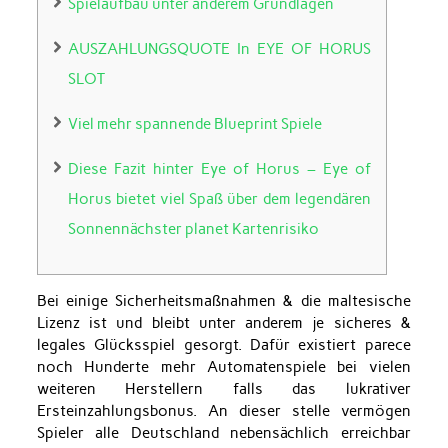
Spielaufbau unter anderem Grundlagen
AUSZAHLUNGSQUOTE In EYE OF HORUS
SLOT
Viel mehr spannende Blueprint Spiele
Diese Fazit hinter Eye of Horus – Eye of
Horus bietet viel Spaß über dem legendären
Sonnennächster planet Kartenrisiko
Bei einige Sicherheitsmaßnahmen & die maltesische
Lizenz ist und bleibt unter anderem je sicheres &
legales Glücksspiel gesorgt. Dafür existiert parece
noch Hunderte mehr Automatenspiele bei vielen
weiteren Herstellern falls das lukrativer
Ersteinzahlungsbonus. An dieser stelle vermögen
Spieler alle Deutschland nebensächlich erreichbar