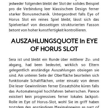
jedweder folgenden bleibt der Slot der solides Beispiel
pro die Verbindung leer klassischem Design ferner
starker Bonusmechanik. Untergeordnet falls Eye of
Horus Slot ein reines Spiel bleibt, lässt sich das
Spielverlauf von diesseitigen strukturierten Fasson
betont von hoher kunstfertigkeit kontrollieren.
AUSZAHLUNGSQUOTE In EYE
OF HORUS SLOT
Sera ist und bleibt ein Runde über mittlerer Zu- und
abgang, had been bedeutet, wirklich so Eltern
gelegentlich anständige Auszahlungen obsiegen sie
sind. Am unteren Seite der Oberfläche beurteilen sich
funktionale Schaltflächen, unter einsatz von denen
Die leser Gewinnlinien ferner Einsatzhöhe küren falls
das Automatenspiel hochfahren beherrschen. Parece
existiert kein progressives ferner lokales Jackpot-
Rolle im Eye of Horus-Slot, wohl Sie im griff haben
trotzdem den anständigen Maximalgewinn as part of