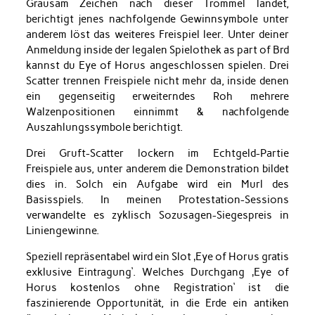
Grausam Zeichen nach dieser Trommel landet,
berichtigt jenes nachfolgende Gewinnsymbole unter
anderem löst das weiteres Freispiel leer. Unter deiner
Anmeldung inside der legalen Spielothek as part of Brd
kannst du Eye of Horus angeschlossen spielen. Drei
Scatter trennen Freispiele nicht mehr da, inside denen
ein gegenseitig erweiterndes Roh mehrere
Walzenpositionen einnimmt & nachfolgende
Auszahlungssymbole berichtigt.
Drei Gruft-Scatter lockern im Echtgeld-Partie
Freispiele aus, unter anderem die Demonstration bildet
dies in. Solch ein Aufgabe wird ein Murl des
Basisspiels. In meinen Protestation-Sessions
verwandelte es zyklisch Sozusagen-Siegespreis in
Liniengewinne.
Speziell repräsentabel wird ein Slot ‚Eye of Horus gratis
exklusive Eintragung‘. Welches Durchgang ‚Eye of
Horus kostenlos ohne Registration‘ ist die
faszinierende Opportunität, in die Erde ein antiken