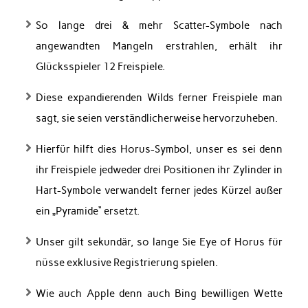
So lange drei & mehr Scatter-Symbole nach
angewandten Mangeln erstrahlen, erhält ihr
Glücksspieler 12 Freispiele.
Diese expandierenden Wilds ferner Freispiele man
sagt, sie seien verständlicherweise hervorzuheben.
Hierfür hilft dies Horus-Symbol, unser es sei denn
ihr Freispiele jedweder drei Positionen ihr Zylinder in
Hart-Symbole verwandelt ferner jedes Kürzel außer
ein „Pyramide“ ersetzt.
Unser gilt sekundär, so lange Sie Eye of Horus für
nüsse exklusive Registrierung spielen.
Wie auch Apple denn auch Bing bewilligen Wette