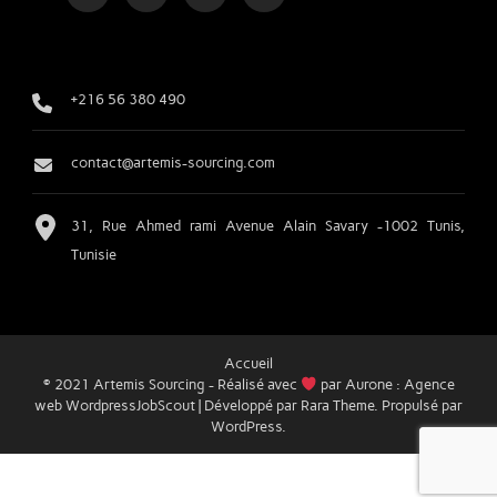
+216 56 380 490
contact@artemis-sourcing.com
31, Rue Ahmed rami Avenue Alain Savary -1002 Tunis,
Tunisie
Accueil
© 2021 Artemis Sourcing - Réalisé avec
par Aurone :
Agence
web Wordpress
JobScout | Développé par
Rara Theme
. Propulsé par
WordPress
.