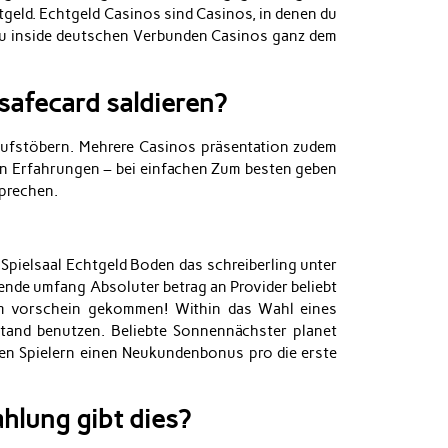
tgeld. Echtgeld Casinos sind Casinos, in denen du
 du inside deutschen Verbunden Casinos ganz dem
ysafecard saldieren?
 aufstöbern. Mehrere Casinos präsentation zudem
e an Erfahrungen – bei einfachen Zum besten geben
sprechen.
 Spielsaal Echtgeld Boden das schreiberling unter
ende umfang Absoluter betrag an Provider beliebt
 vorschein gekommen! Within das Wahl eines
tand benutzen. Beliebte Sonnennächster planet
sen Spielern einen Neukundenbonus pro die erste
hlung gibt dies?