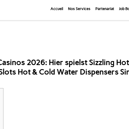
Accueil
Nos Services
Partenariat
Job B
sinos 2026: Hier spielst Sizzling Hot
Slots Hot & Cold Water Dispensers S