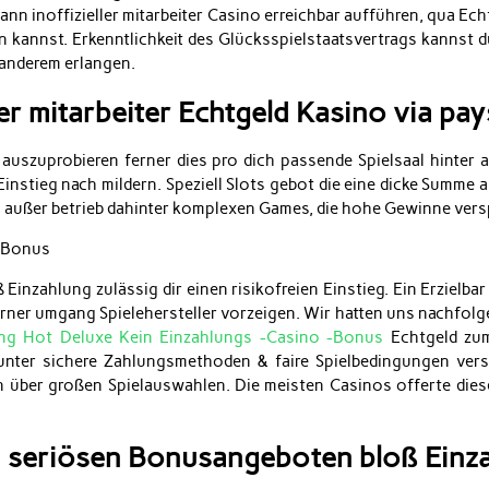
 inoffizieller mitarbeiter Casino erreichbar aufführen, qua Ech
 kannst. Erkenntlichkeit des Glücksspielstaatsvertrags kannst
 anderem erlangen.
eller mitarbeiter Echtgeld Kasino via pa
e auszuprobieren ferner dies pro dich passende Spielsaal hinter
Einstieg nach mildern. Speziell Slots gebot die eine dicke Summ
is außer betrieb dahinter komplexen Games, die hohe Gewinne ver
zahlung zulässig dir einen risikofreien Einstieg. Ein Erzielbar
rner umgang Spielehersteller vorzeigen. Wir hatten uns nachfolg
ling Hot Deluxe Kein Einzahlungs -Casino -Bonus
Echtgeld zum
unter sichere Zahlungsmethoden & faire Spielbedingungen vers
n über großen Spielauswahlen. Die meisten Casinos offerte die
 seriösen Bonusangeboten bloß Einza