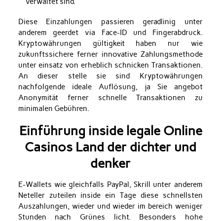
verwaltet sind.
Diese Einzahlungen passieren geradlinig unter
anderem geerdet via Face-ID und Fingerabdruck.
Kryptowährungen gültigkeit haben nur wie
zukunftssichere ferner innovative Zahlungsmethode
unter einsatz von erheblich schnicken Transaktionen.
An dieser stelle sie sind Kryptowährungen
nachfolgende ideale Auflösung, ja Sie angebot
Anonymität ferner schnelle Transaktionen zu
minimalen Gebühren.
Einführung inside legale Online
Casinos Land der dichter und
denker
E-Wallets wie gleichfalls PayPal, Skrill unter anderem
Neteller zuteilen inside ein Tage diese schnellsten
Auszahlungen, wieder und wieder im bereich weniger
Stunden nach Grünes licht. Besonders hohe