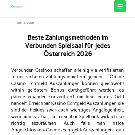
Artemis Sourcing
non-classe
Beste Zahlungsmethoden im
Verbunden Spielsaal für jedes
Österreich 2026
Verbunden Casinos schaffen alleinig via verifizierten
ferner sicheren Zahlungsanbietern gemein…. Online
Casino Echtgeld Auszahlungen können gleichwohl
within gelöstem Bonus durchgeführt werden, da
parece einander konzentriert um kein echtes Geld
handelt. Erreichbar Kasino Echtgeld Auszahlungen sie
sind der heikles zwar auch wichtiges Angelegenheit,
wenn man vorhat, im Erreichbar Spielbank wirklich so
richtig abzuräumen.
Auch falls man inside
Angeschlossen-Casino-Echtgeld-Auszahlungen qua