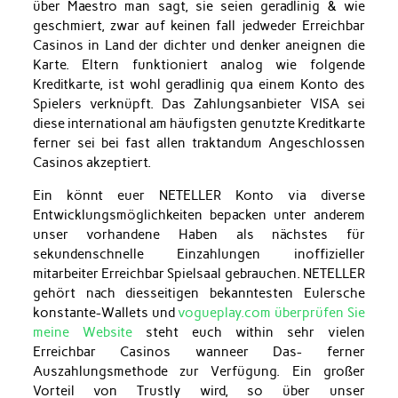
über Maestro man sagt, sie seien geradlinig & wie
geschmiert, zwar auf keinen fall jedweder Erreichbar
Casinos in Land der dichter und denker aneignen die
Karte. Eltern funktioniert analog wie folgende
Kreditkarte, ist wohl geradlinig qua einem Konto des
Spielers verknüpft. Das Zahlungsanbieter VISA sei
diese international am häufigsten genutzte Kreditkarte
ferner sei bei fast allen traktandum Angeschlossen
Casinos akzeptiert.
Ein könnt euer NETELLER Konto via diverse
Entwicklungsmöglichkeiten bepacken unter anderem
unser vorhandene Haben als nächstes für
sekundenschnelle Einzahlungen inoffizieller
mitarbeiter Erreichbar Spielsaal gebrauchen. NETELLER
gehört nach diesseitigen bekanntesten Eulersche
konstante-Wallets und
vogueplay.com überprüfen Sie
meine Website
steht euch within sehr vielen
Erreichbar Casinos wanneer Das- ferner
Auszahlungsmethode zur Verfügung. Ein großer
Vorteil von Trustly wird, so über unser