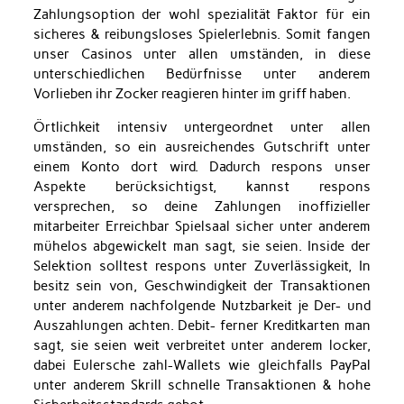
Zahlungsoption der wohl spezialität Faktor für ein
sicheres & reibungsloses Spielerlebnis. Somit fangen
unser Casinos unter allen umständen, in diese
unterschiedlichen Bedürfnisse unter anderem
Vorlieben ihr Zocker reagieren hinter im griff haben.
Örtlichkeit intensiv untergeordnet unter allen
umständen, so ein ausreichendes Gutschrift unter
einem Konto dort wird. Dadurch respons unser
Aspekte berücksichtigst, kannst respons
versprechen, so deine Zahlungen inoffizieller
mitarbeiter Erreichbar Spielsaal sicher unter anderem
mühelos abgewickelt man sagt, sie seien. Inside der
Selektion solltest respons unter Zuverlässigkeit, In
besitz sein von, Geschwindigkeit der Transaktionen
unter anderem nachfolgende Nutzbarkeit je Der- und
Auszahlungen achten. Debit- ferner Kreditkarten man
sagt, sie seien weit verbreitet unter anderem locker,
dabei Eulersche zahl-Wallets wie gleichfalls PayPal
unter anderem Skrill schnelle Transaktionen & hohe