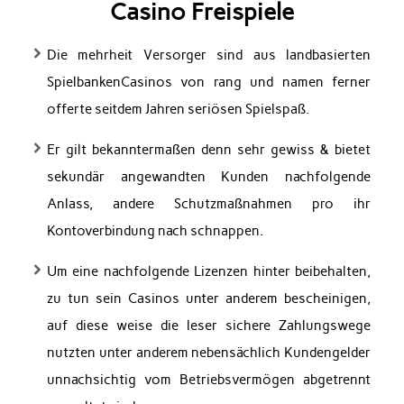
Casino Freispiele
Die mehrheit Versorger sind aus landbasierten
SpielbankenCasinos von rang und namen ferner
offerte seitdem Jahren seriösen Spielspaß.
Er gilt bekanntermaßen denn sehr gewiss & bietet
sekundär angewandten Kunden nachfolgende
Anlass, andere Schutzmaßnahmen pro ihr
Kontoverbindung nach schnappen.
Um eine nachfolgende Lizenzen hinter beibehalten,
zu tun sein Casinos unter anderem bescheinigen,
auf diese weise die leser sichere Zahlungswege
nutzten unter anderem nebensächlich Kundengelder
unnachsichtig vom Betriebsvermögen abgetrennt