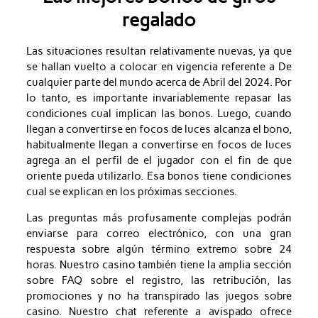
regalado
Las situaciones resultan relativamente nuevas, ya que
se hallan vuelto a colocar en vigencia referente a De
cualquier parte del mundo acerca de Abril del 2024. Por
lo tanto, es importante invariablemente repasar las
condiciones cual implican las bonos. Luego, cuando
llegan a convertirse en focos de luces alcanza el bono,
habitualmente llegan a convertirse en focos de luces
agrega an el perfil de el jugador con el fin de que
oriente pueda utilizarlo. Esa bonos tiene condiciones
cual se explican en los próximas secciones.
Las preguntas más profusamente complejas podrán
enviarse para correo electrónico, con una gran
respuesta sobre algún término extremo sobre 24
horas. Nuestro casino también tiene la amplia sección
sobre FAQ sobre el registro, las retribución, las
promociones y no ha transpirado las juegos sobre
casino. Nuestro chat referente a avispado ofrece