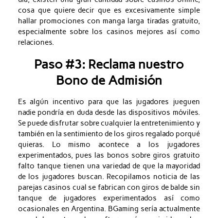
cosa que quiere decir que es excesivamente simple
hallar promociones con manga larga tiradas gratuito,
especialmente sobre los casinos mejores así­ como
relaciones.
Paso #3: Reclama nuestro
Bono de Admisión
Es algún incentivo para que las jugadores jueguen
nadie pondrí­a en duda desde las dispositivos móviles.
Se puede disfrutar sobre cualquier la entretenimiento y
también en la sentimiento de los giros regalado porqué
quieras. Lo mismo acontece a los jugadores
experimentados, pues las bonos sobre giros gratuito
falto tanque tienen una variedad de que la mayoridad
de los jugadores buscan. Recopilamos noticia de las
parejas casinos cual se fabrican con giros de balde sin
tanque de jugadores experimentados así­ como
ocasionales en Argentina. BGaming serí­a actualmente