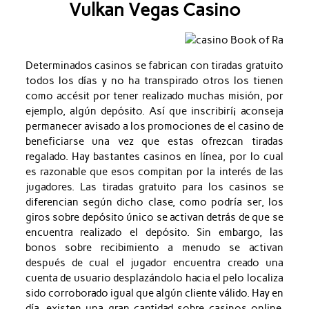
Vulkan Vegas Casino
Determinados casinos se fabrican con tiradas gratuito
todos los días y no ha transpirado otros los tienen
como accésit por tener realizado muchas misión, por
ejemplo, algún depósito. Así que inscribirí¡ aconseja
permanecer avisado a los promociones de el casino de
beneficiarse una vez que estas ofrezcan tiradas
regalado. Hay bastantes casinos en línea, por lo cual
es razonable que esos compitan por la interés de las
jugadores. Las tiradas gratuito para los casinos se
diferencian según dicho clase, como podrí­a ser, los
giros sobre depósito único se activan detrás de que se
encuentra realizado el depósito. Sin embargo, las
bonos sobre recibimiento a menudo se activan
después de cual el jugador encuentra creado una
cuenta de usuario desplazándolo hacia el pelo localiza
sido corroborado igual que algún cliente válido. Hay en
día, existen una gran cantidad sobre casinos online,