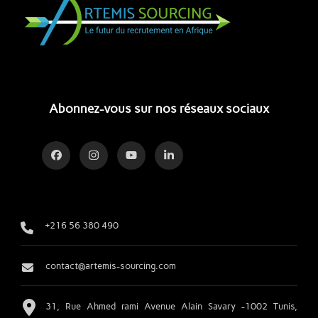
Abonnez-vous sur nos réseaux sociaux
+216 56 380 490
contact@artemis-sourcing.com
31, Rue Ahmed rami Avenue Alain Savary -1002 Tunis,