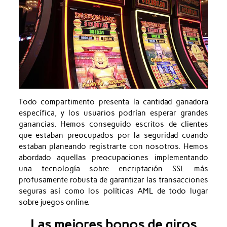
Todo compartimento presenta la cantidad ganadora
específica, y los usuarios podrían esperar grandes
ganancias. Hemos conseguido escritos de clientes
que estaban preocupados por la seguridad cuando
estaban planeando registrarte con nosotros. Hemos
abordado aquellas preocupaciones implementando
una tecnología sobre encriptación SSL más
profusamente robusta de garantizar las transacciones
seguras así­ como los políticas AML de todo lugar
sobre juegos online.
Las mejores bonos de giros