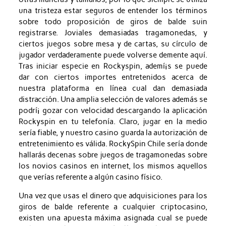
una tristeza estar seguros de entender los términos
sobre todo proposición de giros de balde suin
registrarse. Joviales demasiadas tragamonedas, y
ciertos juegos sobre mesa y de cartas, su círculo de
jugador verdaderamente puede volverse demente aquí.
Tras iniciar especie en Rockyspin, ademí¡s se puede
dar con ciertos importes entretenidos acerca de
nuestra plataforma en línea cual dan demasiada
distracción. Una amplia selección de valores además se
podrí¡ gozar con velocidad descargando la aplicación
Rockyspin en tu telefonía. Claro, jugar en la medio
serí­a fiable, y nuestro casino guarda la autorización de
entretenimiento es válida. RockySpin Chile serí­a donde
hallarás decenas sobre juegos de tragamonedas sobre
los novios casinos en internet, los mismos aquellos
que verías referente a algún casino físico.
Una vez que usas el dinero que adquisiciones para los
giros de balde referente a cualquier criptocasino,
existen una apuesta máxima asignada cual se puede