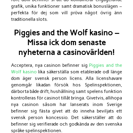
grafik, unika funktioner samt dramatisk bonuslägen –
perfekta för dej som vill pröva något övrig änn
traditionella slots.
Piggies and the Wolf kasino –
Missa ick dom senaste
nyheterna a casinovärlden!
Acceptera, nya casinon befinner sig
Piggies and the
Wolf kasino
lika säkerställa som etablerade odl länge
dom äger svensk person licens. Alla licenshavare
genomgår likadan försök hos Spelinspektionen,
därborta både drift, hushållning samt spelens funktion
kontrolleras för casinot tillåt bringa. Givetvis, allihopa
nya casinon såsom har lanserats inom Sverige
befinner sig fästa givet att do inneha beviljats ett
svensk person koncessio. Det säkerställer att do
befinner sig verifierade och godkända av den svenska
språke spelinspektionen.