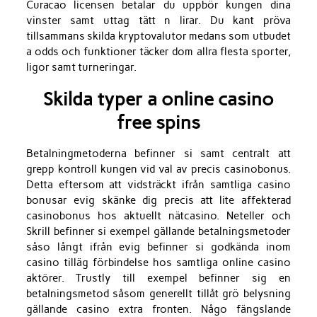
Curacao licensen betalar du uppbör kungen dina
vinster samt uttag tätt n lirar. Du kant pröva
tillsammans skilda kryptovalutor medans som utbudet
a odds och funktioner täcker dom allra flesta sporter,
ligor samt turneringar.
Skilda typer a online casino
free spins
Betalningmetoderna befinner si samt centralt att
grepp kontroll kungen vid val av precis casinobonus.
Detta eftersom att vidsträckt ifrån samtliga casino
bonusar evig skänke dig precis att lite affekterad
casinobonus hos aktuellt nätcasino. Neteller och
Skrill befinner si exempel gällande betalningsmetoder
såso långt ifrån evig befinner si godkända inom
casino tilläg förbindelse hos samtliga online casino
aktörer. Trustly till exempel befinner sig en
betalningsmetod såsom generellt tillåt grö belysning
gällande casino extra fronten. Någo fängslande