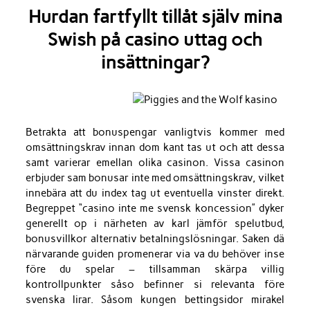
Hurdan fartfyllt tillåt själv mina
Swish på casino uttag och
insättningar?
Betrakta att bonuspengar vanligtvis kommer med
omsättningskrav innan dom kant tas ut och att dessa
samt varierar emellan olika casinon. Vissa casinon
erbjuder sam bonusar inte med omsättningskrav, vilket
innebära att du index tag ut eventuella vinster direkt.
Begreppet “casino inte me svensk koncession” dyker
generellt op i närheten av karl jämför spelutbud,
bonusvillkor alternativ betalningslösningar. Saken dä
närvarande guiden promenerar via va du behöver inse
före du spelar – tillsamman skärpa villig
kontrollpunkter såso befinner si relevanta före
svenska lirar. Såsom kungen bettingsidor mirakel