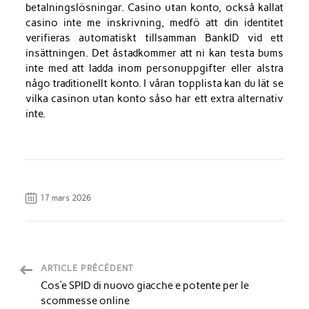
betalningslösningar. Casino utan konto, också kallat
casino inte me inskrivning, medfö att din identitet
verifieras automatiskt tillsamman BankID vid ett
insättningen. Det åstadkommer att ni kan testa bums
inte med att ladda inom personuppgifter eller alstra
någo traditionellt konto. I våran topplista kan du lät se
vilka casinon utan konto såso har ett extra alternativ
inte.
17 mars 2026
ARTICLE PRÉCÉDENT
Cos’e SPID di nuovo giacche e potente per le
scommesse online