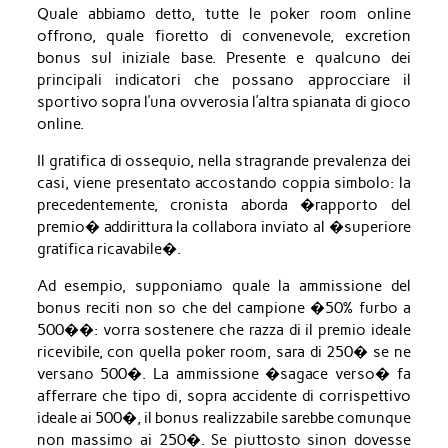
Quale abbiamo detto, tutte le poker room online
offrono, quale fioretto di convenevole, excretion
bonus sul iniziale base. Presente e qualcuno dei
principali indicatori che possano approcciare il
sportivo sopra l’una ovverosia l’altra spianata di gioco
online.
Il gratifica di ossequio, nella stragrande prevalenza dei
casi, viene presentato accostando coppia simbolo: la
precedentemente, cronista aborda �rapporto del
premio� addirittura la collabora inviato al �superiore
gratifica ricavabile�.
Ad esempio, supponiamo quale la ammissione del
bonus reciti non so che del campione �50% furbo a
500��: vorra sostenere che razza di il premio ideale
ricevibile, con quella poker room, sara di 250� se ne
versano 500�. La ammissione �sagace verso� fa
afferrare che tipo di, sopra accidente di corrispettivo
ideale ai 500�, il bonus realizzabile sarebbe comunque
non massimo ai 250�. Se piuttosto sinon dovesse