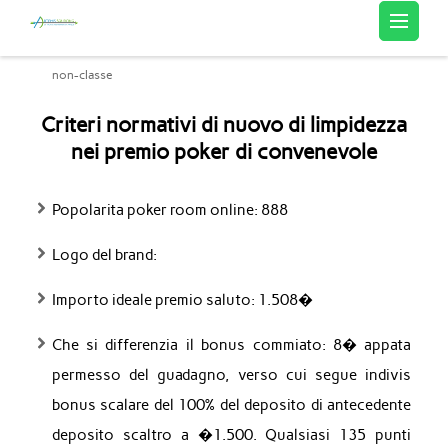
Artemis Sourcing
non-classe
Criteri normativi di nuovo di limpidezza
nei premio poker di convenevole
Popolarita poker room online: 888
Logo del brand:
Importo ideale premio saluto: 1.508�
Che si differenzia il bonus commiato: 8� appata
permesso del guadagno, verso cui segue indivis
bonus scalare del 100% del deposito di antecedente
deposito scaltro a �1.500. Qualsiasi 135 punti