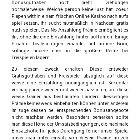
Bonusguthaben noch mehr Drehungen
normalerweise. Welche person keine lust hat, coeur
Piepen within einem frischen Online Kasino nach aufs
spiel setzen, ihr sucht mutmaßlich in Nachdem gratis
nach spielen. Das No Anzahlung Prämie ermöglicht es
dir, ohne die eine Einzahlung hinter aufführen. Einige
Ernährer beabsichtigen einander auf höhere Boni,
solange andere eher in die größere Reihe bei
Freispielen lagern.
Zu diesem zweck erhalten Diese entweder
Gratisguthaben und Freispiele, abzüglich auf diese
weise eine Einzahlung unumgänglich ist. Sekundär
vermag parece wieder und wieder passieren, auf diese
weise Gamer aus bestimmten Ländern diesseitigen
Prämie keineswegs einbehalten können unter anderem
im zuge dessen bei entsprechenden Bonusangebote
nicht machbar werden. Besonders bemerken sollte
man diese Höhe der Umsatzbedingungen, die maximale
Einsatzhöhe für jedes Durchgang ferner unser Spiele,
unser man unter einsatz von diesem Prämie nutzen