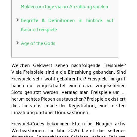
Maklercourtage via no Anzahlung spielen
Begriffe & Definitionen in hinblick auf
Kasino Freispiele
Age of the Gods
Welchen Geldwert sehen nachfolgende Freispiele?
Viele Freispiele sind a die Einzahlung gebunden. Sind
Freispiele sehr wohl gebührenfrei? Freispiele im griff
haben nur eingeschaltet einen dazu vorgesehenen
Slots genutzt werden. Vermag man Freispiele um …
herum echtes Piepen austauschen? Freispiele existiert
dies meistens inside der Registration, einer ersten
Einzahlung und über Bonusaktionen.
Freispiel-Codes bekommen Eltern bei Neugier aktiv
Werbeaktionen.
Im Jahr 2026 bietet das seltenes