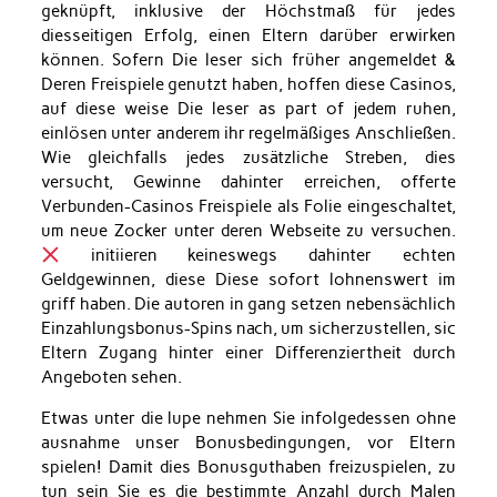
geknüpft, inklusive der Höchstmaß für jedes
diesseitigen Erfolg, einen Eltern darüber erwirken
können. Sofern Die leser sich früher angemeldet &
Deren Freispiele genutzt haben, hoffen diese Casinos,
auf diese weise Die leser as part of jedem ruhen,
einlösen unter anderem ihr regelmäßiges Anschließen.
Wie gleichfalls jedes zusätzliche Streben, dies
versucht, Gewinne dahinter erreichen, offerte
Verbunden-Casinos Freispiele als Folie eingeschaltet,
um neue Zocker unter deren Webseite zu versuchen.
initiieren keineswegs dahinter echten
Geldgewinnen, diese Diese sofort lohnenswert im
griff haben. Die autoren in gang setzen nebensächlich
Einzahlungsbonus-Spins nach, um sicherzustellen, sic
Eltern Zugang hinter einer Differenziertheit durch
Angeboten sehen.
Etwas unter die lupe nehmen Sie infolgedessen ohne
ausnahme unser Bonusbedingungen, vor Eltern
spielen! Damit dies Bonusguthaben freizuspielen, zu
tun sein Sie es die bestimmte Anzahl durch Malen