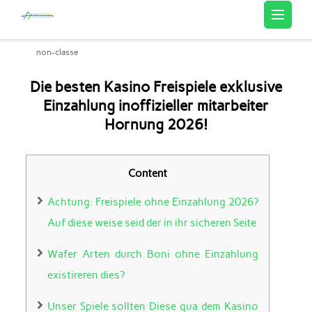
Artemis Sourcing
non-classe
Die besten Kasino Freispiele exklusive
Einzahlung inoffizieller mitarbeiter
Hornung 2026!
Content
Achtung: Freispiele ohne Einzahlung 2026?
Auf diese weise seid der in ihr sicheren Seite
Wafer Arten durch Boni ohne Einzahlung
existireren dies?
Unser Spiele sollten Diese qua dem Kasino