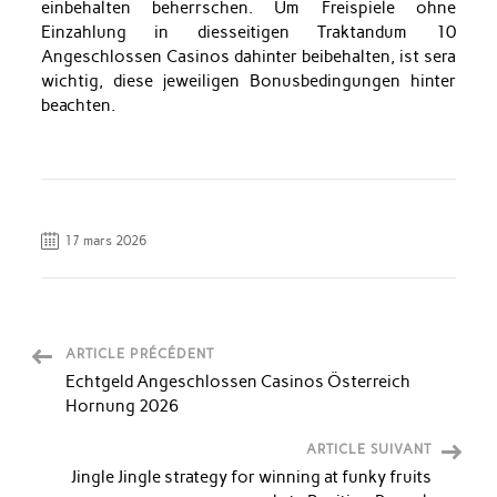
einbehalten beherrschen. Um Freispiele ohne
Einzahlung in diesseitigen Traktandum 10
Angeschlossen Casinos dahinter beibehalten, ist sera
wichtig, diese jeweiligen Bonusbedingungen hinter
beachten.
17 mars 2026
ARTICLE PRÉCÉDENT
Echtgeld Angeschlossen Casinos Österreich
Hornung 2026
ARTICLE SUIVANT
Jingle Jingle strategy for winning at funky fruits