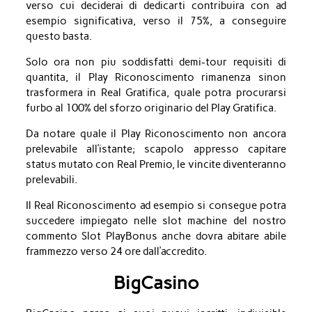
verso cui deciderai di dedicarti contribuira con ad
esempio significativa, verso il 75%, a conseguire
questo basta.
Solo ora non piu soddisfatti demi-tour requisiti di
quantita, il Play Riconoscimento rimanenza sinon
trasformera in Real Gratifica, quale potra procurarsi
furbo al 100% del sforzo originario del Play Gratifica.
Da notare quale il Play Riconoscimento non ancora
prelevabile all’istante; scapolo appresso capitare
status mutato con Real Premio, le vincite diventeranno
prelevabili.
Il Real Riconoscimento ad esempio si consegue potra
succedere impiegato nelle slot machine del nostro
commento Slot PlayBonus anche dovra abitare abile
frammezzo verso 24 ore dall’accredito.
BigCasino