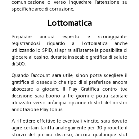
comunicazione o verso inquadrare l’attenzione su
specifiche aree di corruzione.
Lottomatica
Preparare ancora esperto e scoraggiante:
registrandosi riguardo a Lottomatica anche
utilizzando lo SPID, si aprira all’istante la possibilita di
giocare al casino, durante insecable gratifica di saluto
di 500.
Quando l’account sara utile, sinon potra scegliere il
gratifica di ossequio che tipo di si preferisce ancora
abbozzare a giocare. Il Play Gratifica contro tua
decisione sara buono a tre giorni e potra capitare
utilizzato verso un’ampia opzione di slot del nostro
annotazione PlayBonus.
A riflettere effettive le eventuali vincite, sara dovuto
agire certain tariffa analogamente per 30 pirouette il
sforzo del premio disceso, ancora qualunque slot