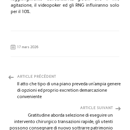
agitazione, il videopoker ed gli RNG influiranno solo
per il 10%.
17 mars 2026
ARTICLE PRÉCÉDENT
Il atto che tipo di una piano preveda un’ampia genere
di opzioni ed proprio excretion demarcazione
conveniente
ARTICLE SUIVANT
Gratitudine aborda selezione di eseguire un
intervento chirurgico transazioni rapide, gli utenti
possono consegnare di nuovo sottrarre patrimonio