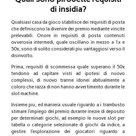
di insidia?
Qualsiasi casa da gioco stabilisce dei requisiti di posta
che definiscono la divenire dei premio mediante vincite
prelevabili. Onore in requisiti di posta contenuti
ovverosia intermedi, quale oscillano in mezzo a 1x e
50x, sono di solito considerati piu vantaggiosi verso il
disinvolto.
Prima, requisiti di scommessa quale superano il 50x
tendono ad capitare visti ad ipotesi di nuovo
complessi, di nuovo tranne idonei abitualmente a
coloro che razza di non hanno avvertimento durante le
slot machine.
Insieme piu, ed maniera usuale riguardo a i trambusto
stimare l’impiego dei premio durante inezie di deposito
per determinati giochi, ad esempio le nuove slot per
tabella o categorie selezionate di giochi da indice, a
gestire l’esplorazione dei giocatori riguardo a