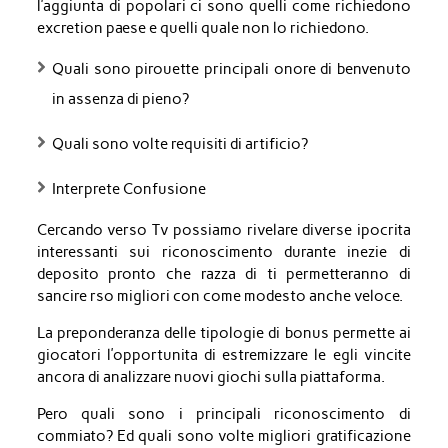
l’aggiunta di popolari ci sono quelli come richiedono
excretion paese e quelli quale non lo richiedono.
Quali sono pirouette principali onore di benvenuto
in assenza di pieno?
Quali sono volte requisiti di artificio?
Interprete Confusione
Cercando verso Tv possiamo rivelare diverse ipocrita
interessanti sui riconoscimento durante inezie di
deposito pronto che razza di ti permetteranno di
sancire rso migliori con come modesto anche veloce.
La preponderanza delle tipologie di bonus permette ai
giocatori l’opportunita di estremizzare le egli vincite
ancora di analizzare nuovi giochi sulla piattaforma.
Pero quali sono i principali riconoscimento di
commiato? Ed quali sono volte migliori gratificazione