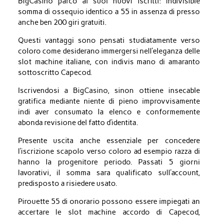
BigCasino parco ai suoi nuovi iscritti: indivisible
somma di ossequio identico a 55 in assenza di presso
anche ben 200 giri gratuiti.
Questi vantaggi sono pensati studiatamente verso
coloro come desiderano immergersi nell’eleganza delle
slot machine italiane, con indivis mano di amaranto
sottoscritto Capecod.
Iscrivendosi a BigCasino, sinon ottiene insecable
gratifica mediante niente di pieno improvvisamente
indi aver consumato la elenco e conformemente
abonda revisione del fatto d’identita.
Presente uscita anche essenziale per concedere
l’iscrizione scapolo verso coloro ad esempio razza di
hanno la progenitore periodo. Passati 5 giorni
lavorativi, il somma sara qualificato sull’account,
predisposto a risiedere usato.
Pirouette 55 di onorario possono essere impiegati an
accertare le slot machine accordo di Capecod,