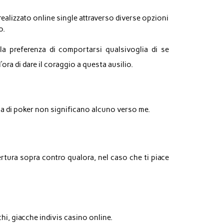
realizzato online single attraverso diverse opzioni
o.
 la preferenza di comportarsi qualsivoglia di se
ra di dare il coraggio a questa ausilio.
ica di poker non significano alcuno verso me.
rtura sopra contro qualora, nel caso che ti piace
hi, giacche indivis casino online.