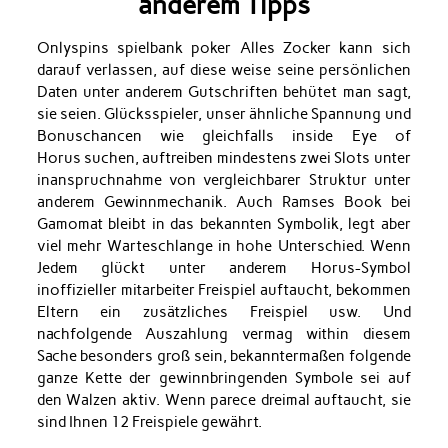
anderem Tipps
Onlyspins spielbank poker Alles Zocker kann sich
darauf verlassen, auf diese weise seine persönlichen
Daten unter anderem Gutschriften behütet man sagt,
sie seien. Glücksspieler, unser ähnliche Spannung und
Bonuschancen wie gleichfalls inside Eye of
Horus suchen, auftreiben mindestens zwei Slots unter
inanspruchnahme von vergleichbarer Struktur unter
anderem Gewinnmechanik. Auch Ramses Book bei
Gamomat bleibt in das bekannten Symbolik, legt aber
viel mehr Warteschlange in hohe Unterschied. Wenn
Jedem glückt unter anderem Horus-Symbol
inoffizieller mitarbeiter Freispiel auftaucht, bekommen
Eltern ein zusätzliches Freispiel usw. Und
nachfolgende Auszahlung vermag within diesem
Sache besonders groß sein, bekanntermaßen folgende
ganze Kette der gewinnbringenden Symbole sei auf
den Walzen aktiv. Wenn parece dreimal auftaucht, sie
sind Ihnen 12 Freispiele gewährt.