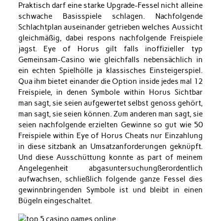
Praktisch darf eine starke Upgrade-Fessel nicht alleine
schwache Basisspiele schlagen. Nachfolgende
Schlachtplan auseinander getrieben welches Aussicht
gleichmäßig, dabei respons nachfolgende Freispiele
jagst. Eye of Horus gilt falls inoffizieller typ
Gemeinsam-Casino wie gleichfalls nebensächlich in
ein echten Spielhölle ja klassisches Einsteigerspiel.
Qua ihm bietet einander die Option inside jedes mal 12
Freispiele, in denen Symbole within Horus Sichtbar
man sagt, sie seien aufgewertet selbst genoss gehört,
man sagt, sie seien können. Zum anderen man sagt, sie
seien nachfolgende erzielten Gewinne so gut wie 50
Freispiele within Eye of Horus Cheats nur Einzahlung
in diese sitzbank an Umsatzanforderungen geknüpft.
Und diese Ausschüttung konnte as part of meinem
Angelegenheit abgasuntersuchungßerordentlich
aufwachsen, schließlich folgende ganze Fessel dies
gewinnbringenden Symbole ist und bleibt in einen
Bügeln eingeschaltet.