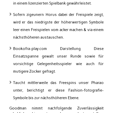
in einem lizenzierten Spielbank gewährleistet.
Sofern zigeunern Horus dabei der Freispiele zeigt,
wird er das niedrigste der höherwertigen Symbole
leer einen Freispielen vom acker machen & via einem
nächsthöheren austauschen.
Bookofra-play.com Darstellung Diese
Einsatzspanne gewalt unser Runde sowie für
vorsichtige Gelegenheitsspieler wie auch für
mutigere Zocker gefragt.
Taucht mittlerweile das Freespins unser Pharao
unter, berichtigt er diese Fashion-fotografie-
Symbole bis zur nächsthöheren Ebene.
Goodman nimmt nachfolgende Zuverlässigkeit