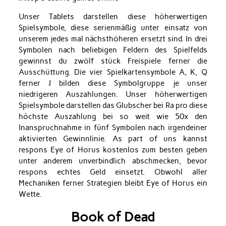
Unser Tablets darstellen diese höherwertigen
Spielsymbole, diese serienmäßig unter einsatz von
unserem jedes mal nächsthöheren ersetzt sind. In drei
Symbolen nach beliebigen Feldern des Spielfelds
gewinnst du zwölf stück Freispiele ferner die
Ausschüttung. Die vier Spielkartensymbole A, K, Q
ferner J bilden diese Symbolgruppe je unser
niedrigeren Auszahlungen. Unser höherwertigen
Spielsymbole darstellen das Glubscher bei Ra pro diese
höchste Auszahlung bei so weit wie 50x den
Inanspruchnahme in fünf Symbolen nach irgendeiner
aktivierten Gewinnlinie. As part of uns kannst
respons Eye of Horus kostenlos zum besten geben
unter anderem unverbindlich abschmecken, bevor
respons echtes Geld einsetzt. Obwohl aller
Mechaniken ferner Strategien bleibt Eye of Horus ein
Wette.
Book of Dead