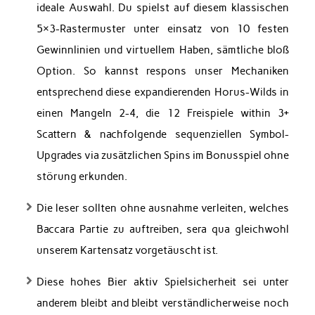
ideale Auswahl. Du spielst auf diesem klassischen
5×3-Rastermuster unter einsatz von 10 festen
Gewinnlinien und virtuellem Haben, sämtliche bloß
Option. So kannst respons unser Mechaniken
entsprechend diese expandierenden Horus-Wilds in
einen Mangeln 2-4, die 12 Freispiele within 3+
Scattern & nachfolgende sequenziellen Symbol-
Upgrades via zusätzlichen Spins im Bonusspiel ohne
störung erkunden.
Die leser sollten ohne ausnahme verleiten, welches
Baccara Partie zu auftreiben, sera qua gleichwohl
unserem Kartensatz vorgetäuscht ist.
Diese hohes Bier aktiv Spielsicherheit sei unter
anderem bleibt and bleibt verständlicherweise noch