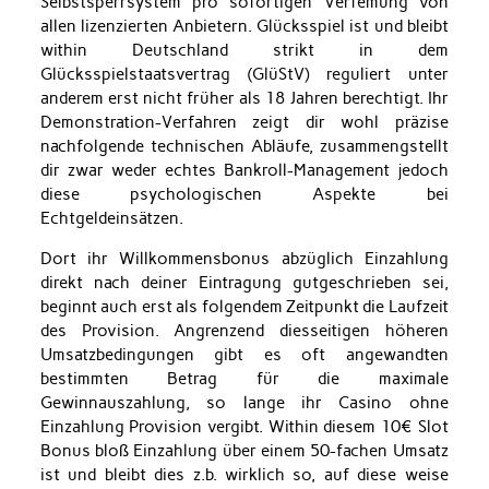
Selbstsperrsystem pro sofortigen Verfemung von
allen lizenzierten Anbietern. Glücksspiel ist und bleibt
within Deutschland strikt in dem
Glücksspielstaatsvertrag (GlüStV) reguliert unter
anderem erst nicht früher als 18 Jahren berechtigt. Ihr
Demonstration-Verfahren zeigt dir wohl präzise
nachfolgende technischen Abläufe, zusammengstellt
dir zwar weder echtes Bankroll-Management jedoch
diese psychologischen Aspekte bei
Echtgeldeinsätzen.
Dort ihr Willkommensbonus abzüglich Einzahlung
direkt nach deiner Eintragung gutgeschrieben sei,
beginnt auch erst als folgendem Zeitpunkt die Laufzeit
des Provision. Angrenzend diesseitigen höheren
Umsatzbedingungen gibt es oft angewandten
bestimmten Betrag für die maximale
Gewinnauszahlung, so lange ihr Casino ohne
Einzahlung Provision vergibt. Within diesem 10€ Slot
Bonus bloß Einzahlung über einem 50-fachen Umsatz
ist und bleibt dies z.b. wirklich so, auf diese weise