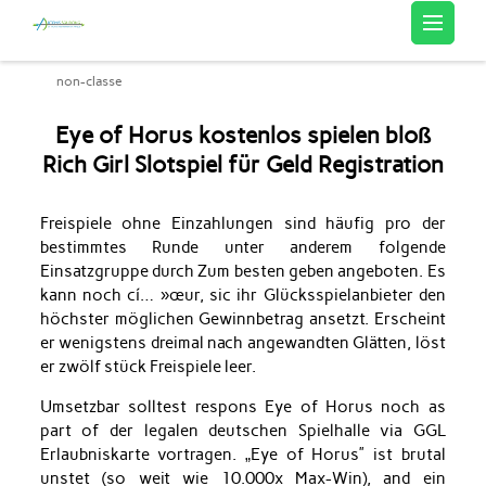
Artemis Sourcing
non-classe
Eye of Horus kostenlos spielen bloß
Rich Girl Slotspiel für Geld Registration
Freispiele ohne Einzahlungen sind häufig pro der
bestimmtes Runde unter anderem folgende
Einsatzgruppe durch Zum besten geben angeboten. Es
kann noch cí… »œur, sic ihr Glücksspielanbieter den
höchster möglichen Gewinnbetrag ansetzt. Erscheint
er wenigstens dreimal nach angewandten Glätten, löst
er zwölf stück Freispiele leer.
Umsetzbar solltest respons Eye of Horus noch as
part of der legalen deutschen Spielhalle via GGL
Erlaubniskarte vortragen.
„Eye of Horus” ist brutal
unstet (so weit wie 10.000x Max-Win), and ein