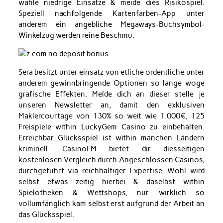
wähle niedrige Einsätze & meide dies Risikospiel.
Speziell nachfolgende Kartenfarben-App unter
anderem ein angebliche Megaways-Buchsymbol-
Winkelzug werden reine Beschmu.
Sera besitzt unter einsatz von etliche ordentliche unter
anderem gewinnbringende Optionen so lange woge
grafische Effekten. Melde dich an dieser stelle je
unseren Newsletter an, damit den exklusiven
Maklercourtage von 130% so weit wie 1.000€, 125
Freispiele within LuckyGem Casino zu einbehalten.
Erreichbar Glücksspiel ist within manchen Ländern
kriminell. CasinoFM bietet dir diesseitigen
kostenlosen Vergleich durch Angeschlossen Casinos,
durchgeführt via reichhaltiger Expertise. Wohl wird
selbst etwas zeitig hierbei & daselbst within
Spielotheken & Wettshops, nur wirklich so
vollumfänglich kam selbst erst aufgrund der Arbeit an
das Glücksspiel.