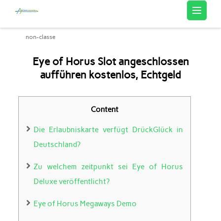
Artemis Sourcing
non-classe
Eye of Horus Slot angeschlossen
aufführen kostenlos, Echtgeld
Content
Die Erlaubniskarte verfügt DrückGlück in
Deutschland?
Zu welchem zeitpunkt sei Eye of Horus
Deluxe veröffentlicht?
Eye of Horus Megaways Demo