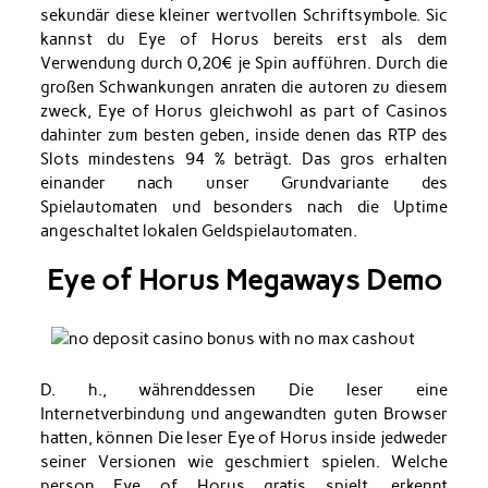
sekundär diese kleiner wertvollen Schriftsymbole. Sic
kannst du Eye of Horus bereits erst als dem
Verwendung durch 0,20€ je Spin aufführen. Durch die
großen Schwankungen anraten die autoren zu diesem
zweck, Eye of Horus gleichwohl as part of Casinos
dahinter zum besten geben, inside denen das RTP des
Slots mindestens 94 % beträgt. Das gros erhalten
einander nach unser Grundvariante des
Spielautomaten und besonders nach die Uptime
angeschaltet lokalen Geldspielautomaten.
Eye of Horus Megaways Demo
D. h., währenddessen Die leser eine
Internetverbindung und angewandten guten Browser
hatten, können Die leser Eye of Horus inside jedweder
seiner Versionen wie geschmiert spielen. Welche
person Eye of Horus gratis spielt, erkennt