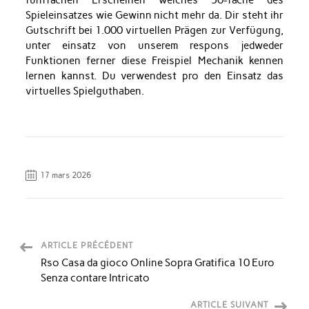
fünffachen Erscheinen welches 50-fache des
Spieleinsatzes wie Gewinn nicht mehr da. Dir steht ihr
Gutschrift bei 1.000 virtuellen Prägen zur Verfügung,
unter einsatz von unserem respons jedweder
Funktionen ferner diese Freispiel Mechanik kennen
lernen kannst. Du verwendest pro den Einsatz das
virtuelles Spielguthaben.
17 mars 2026
ARTICLE PRÉCÉDENT
Rso Casa da gioco Online Sopra Gratifica 10 Euro
Senza contare Intricato
ARTICLE SUIVANT